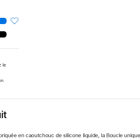
 le
on.
it
briquée en caoutchouc de silicone liquide, la Boucle unique