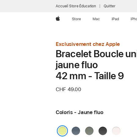
Accueil Store Éducation
Quitter
Apple
Store
Mac
iPad
iPh
Exclusivement chez Apple
Bracelet Boucle un
jaune fluo
42 mm - Taille 9
CHF 49.00
Coloris - Jaune fluo
Bleu
Gris
Noir
Rose