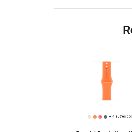
R
+ 4 autres col