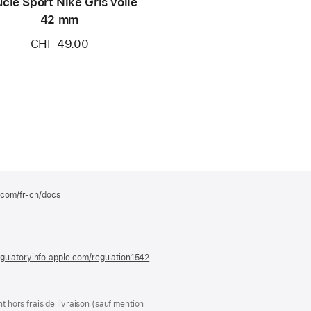
cle Sport Nike Gris voilé
42 mm
CHF 49.00
e.com/fr-ch/docs
(s’ouvre
dans
une
nouvelle
fenêtre)
gulatoryinfo.apple.com/regulation1542
(s’ouvre
dans
une
nouvelle
fenêtre)
t hors frais de livraison (sauf mention