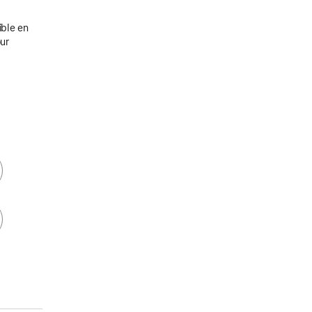
ible en
our