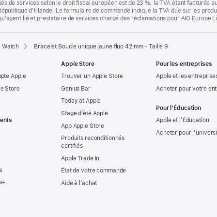
fiés de services selon le droit fiscal européen est de 23 %, la TVA étant facturée 
la République d’Irlande. Le formulaire de commande indique la TVA due sur les produ
t qu’agent lié et prestataire de services chargé des réclamations pour AIG Europe L
e Watch
Bracelet Boucle unique jaune fluo 42 mm - Taille 9
Apple Store
Pour les entreprises
mpte Apple
Trouver un Apple Store
Apple et les entreprise
e Store
Genius Bar
Acheter pour votre ent
Today at Apple
Pour l’Éducation
Stage d’été Apple
ents
Apple et l’Éducation
App Apple Store
Acheter pour l’univers
Produits reconditionnés
certifiés
Apple Trade In
e
État de votre commande
s+
Aide à l’achat