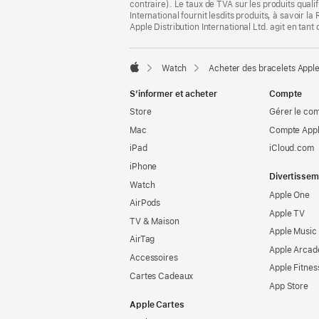
contraire). Le taux de TVA sur les produits quali
International fournit lesdits produits, à savoir 
Apple Distribution International Ltd. agit en tan
Watch
Acheter des bracelets Appl
Apple
S’informer et acheter
Compte
Store
Gérer le co
Mac
Compte Appl
iPad
iCloud.com
iPhone
Divertissem
Watch
Apple One
AirPods
Apple TV
TV & Maison
Apple Music
AirTag
Apple Arcad
Accessoires
Apple Fitnes
Cartes Cadeaux
App Store
Apple Cartes