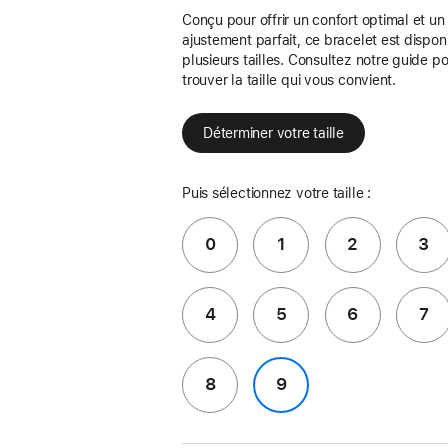
Conçu pour offrir un confort optimal et un
ajustement parfait, ce bracelet est dispon
plusieurs tailles. Consultez notre guide p
trouver la taille qui vous convient.
Déterminer votre taille
Puis sélectionnez votre taille :
0
1
2
3
4
5
6
7
8
9