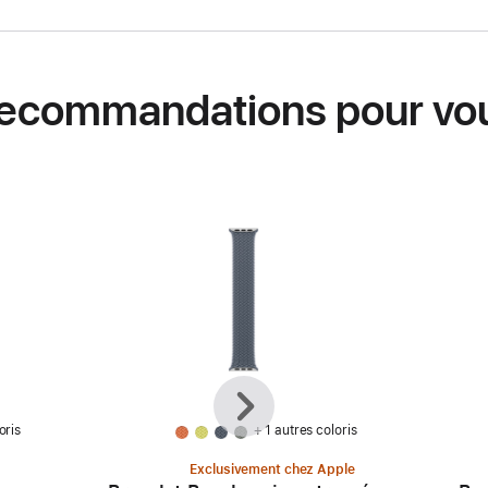
ecommandations pour vo
Précédent
Suivant
oris
+ 1 autres coloris
Exclusivement chez Apple