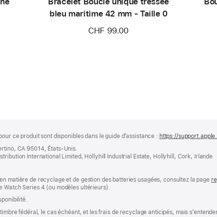
ine
Bracelet Boucle unique tressée
Bou
bleu maritime 42 mm - Taille 0
CHF 99.00
pour ce produit sont disponibles dans le guide d’assistance :
https://support.appl
ertino, CA 95014, États-Unis.
bution International Limited, Hollyhill Industrial Estate, Hollyhill, Cork, Irlande
en matière de recyclage et de gestion des batteries usagées, consultez la page
re
e Watch Series 4 (ou modèles ultérieurs).
ponibilité.
timbre fédéral, le cas échéant, et les frais de recyclage anticipés, mais s’entenden