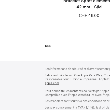
Bracelet Sport clément
42 mm - S/M
CHF 49.00
Pied
Notes
Les informations de sécurité et d’avertissement 
de
de
bas
Fabricant : Apple Inc. One Apple Park Way, Cup
page
Responsable pour l’Union européenne : Apple Distri
de
apple.com
(s’ouvre
page
dans
Pour connaître les montants couverts par Apple 
une
Compatible avec l’Apple Watch SE et avec l’Appl
nouvelle
fenêtre)
Les bracelets sont soumis à des conditions de dis
Les prix comprennent la TVA (8,1 %), le droit de 