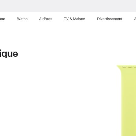
one
Watch
AirPods
TV & Maison
Divertissements
ique