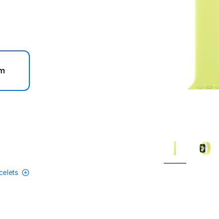
m
acelets