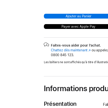
Ajouter au Panier
Payer avec Apple Pay
Faites-vous aider pour l’achat.
Chattez dès maintenant
(s’ouvre
ou appelez
0800 845 123.
dans
une
Les boîtiers ne sont affichés qu’à titre d’illustrati
nouvelle
fenêtre)
Informations produ
Présentation
Fa