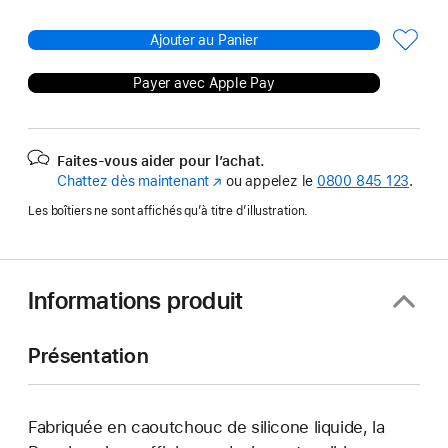
Ajouter au Panier
Payer avec Apple Pay
Faites-vous aider pour l’achat.
Chattez dès maintenant
(s’ouvre
ou appelez le
0800 845 123
.
dans
Les boîtiers ne sont affichés qu’à titre d’illustration.
une
nouvelle
fenêtre)
Informations produit
Présentation
Fabriquée en caoutchouc de silicone liquide, la