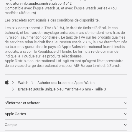
regulatoryinfo.apple.com/regulation1542
fenêtre)
(s’ouvre
Compatible avec l’Apple Watch SE et avec l’Apple Watch Series 4 (ou
dans
modèles ultérieurs).
une
nouvelle
Les bracelets sont soumis à des conditions de disponibilité.
fenêtre)
Les prix comprennent la TVA (8,1 %), le droit de timbre fédéral, le cas
échéant, et les frais de recyclage anticipés, mais s’entendent hors frais de
livraison (sauf mention contraire). Le taux de TVA sur les produits qualifiés
de services selon le droit fiscal européen est de 23 %, la TVA étant facturée
au taux en vigueur dans le pays où Apple Sales International fournit lesdits
produits, à savoir la République d’Irlande. Le formulaire de commande
indique la TVA due sur les produits sélectionnés.
Apple Distribution International Ltd. agit en tant qu’agent lié et prestataire
de services chargé des réclamations pour AIG Europe Limited, à Zurich.
Watch
Acheter des bracelets Apple Watch
Apple
Bracelet Boucle unique bleu maritime 46 mm - Taille 3
S’informer et acheter
Apple Cartes
Compte