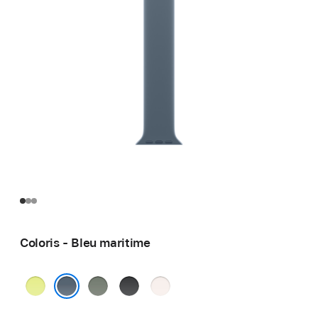
Coloris - Bleu maritime
Jaune
Gris
Noir
Rose
fluo
vert
tendre
Bleu maritime