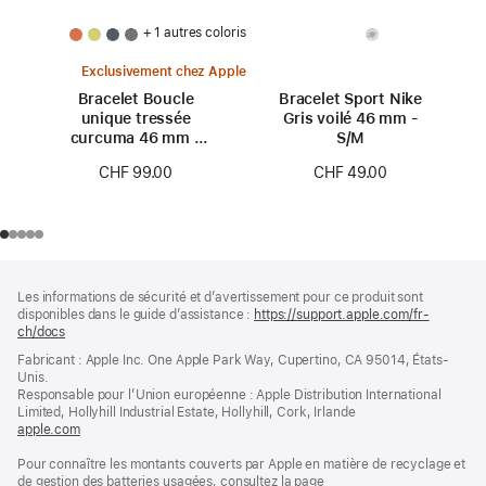
+ 1 autres coloris
Exclusivement chez Apple
Bracelet Boucle
Bracelet Sport Nike
unique tressée
Gris voilé 46 mm -
curcuma 46 mm -
S/M
Taille 0
CHF 99.00
CHF 49.00
Pied
Notes
Les informations de sécurité et d’avertissement pour ce produit sont
de
de
disponibles dans le guide d’assistance :
https://support.apple.com/fr-
bas
page
ch/docs
(s’ouvre
de
dans
Fabricant : Apple Inc. One Apple Park Way, Cupertino, CA 95014, États-
page
une
Unis.
nouvelle
Responsable pour l’Union européenne : Apple Distribution International
fenêtre)
Limited, Hollyhill Industrial Estate, Hollyhill, Cork, Irlande
apple.com
(s’ouvre
dans
Pour connaître les montants couverts par Apple en matière de recyclage et
une
de gestion des batteries usagées, consultez la page
nouvelle