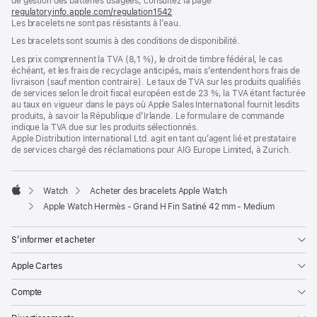
de gestion des batteries usagées, consultez la page
nouvelle
regulatoryinfo.apple.com/regulation1542
fenêtre)
(s’ouvre
Les bracelets ne sont pas résistants à l’eau.
dans
une
Les bracelets sont soumis à des conditions de disponibilité.
nouvelle
fenêtre)
Les prix comprennent la TVA (8,1 %), le droit de timbre fédéral, le cas
échéant, et les frais de recyclage anticipés, mais s’entendent hors frais de
livraison (sauf mention contraire). Le taux de TVA sur les produits qualifiés
de services selon le droit fiscal européen est de 23 %, la TVA étant facturée
au taux en vigueur dans le pays où Apple Sales International fournit lesdits
produits, à savoir la République d’Irlande. Le formulaire de commande
indique la TVA due sur les produits sélectionnés.
Apple Distribution International Ltd. agit en tant qu’agent lié et prestataire
de services chargé des réclamations pour AIG Europe Limited, à Zurich.
Watch
Acheter des bracelets Apple Watch
Apple
Apple Watch Hermès - Grand H Fin Satiné 42 mm - Medium
S’informer et acheter
Apple Cartes
Compte