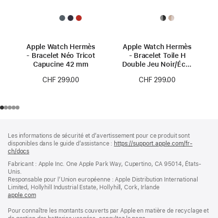
Apple Watch Hermès
Apple Watch Hermès
- Bracelet Néo Tricot
- Bracelet Toile H
Capucine 42 mm
Double Jeu Noir/Écru
42 mm
CHF 299.00
CHF 299.00
Pied
Notes
Les informations de sécurité et d’avertissement pour ce produit sont
de
de
disponibles dans le guide d’assistance :
https://support.apple.com/fr-
bas
page
ch/docs
(s’ouvre
de
dans
Fabricant : Apple Inc. One Apple Park Way, Cupertino, CA 95014, États-
page
une
Unis.
nouvelle
Responsable pour l’Union européenne : Apple Distribution International
fenêtre)
Limited, Hollyhill Industrial Estate, Hollyhill, Cork, Irlande
apple.com
(s’ouvre
dans
Pour connaître les montants couverts par Apple en matière de recyclage et
une