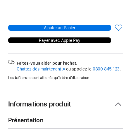
Ajouter au Panier
Payer avec Apple Pay
Faites-vous aider pour l’achat.
Chattez dès maintenant
(s’ouvre
ou appelez le
0800 845 123
.
dans
Les boîtiers ne sont affichés qu’à titre d’illustration.
une
nouvelle
fenêtre)
Informations produit
Présentation