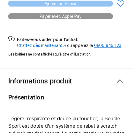
Ajouter au Panier
Payer avec Apple Pay
Faites-vous aider pour l’achat.
Chattez dès maintenant
(s’ouvre
ou appelez le
0800 845 123
.
dans
Les boîtiers ne sont affichés qu’à titre d’illustration.
une
nouvelle
fenêtre)
Informations produit
Présentation
Légère, respirante et douce au toucher, la Boucle
Sport est dotée d’un système de rabat à scratch