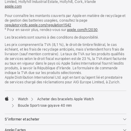
Limited, Hollyhill Industrial Estate, Hollyhill, Cork, Irlande
apple.com
(s’ouvre
dans
Pour connaître les montants couverts par Apple en matière de recyclage et
une
de gestion des batteries usagées, consultez la page
nouvelle
regulatoryinfo.apple.com/regulation1542
fenêtre)
(s’ouvre
º Pour en savoir plus, rendez‑vous sur
apple.com/fr/2030
dans
.
une
Les bracelets sont soumis à des conditions de disponibilité.
nouvelle
fenêtre)
Les prix comprennent la TVA (8,1 %), le droit de timbre fédéral, le cas
échéant, et les frais de recyclage anticipés, mais s’entendent hors frais de
livraison (sauf mention contraire). Le taux de TVA sur les produits qualifiés
de services selon le droit fiscal européen est de 23 %, la TVA étant facturée
au taux en vigueur dans le pays où Apple Sales International fournit lesdits
produits, à savoir la République d’Irlande. Le formulaire de commande
indique la TVA due sur les produits sélectionnés.
Apple Distribution International Ltd. agit en tant qu’agent lié et prestataire
de services chargé des réclamations pour AIG Europe Limited, à Zurich.
Watch
Acheter des bracelets Apple Watch
Apple
Boucle Sport rose goyave 40 mm
S’informer et acheter
Apple Cartes