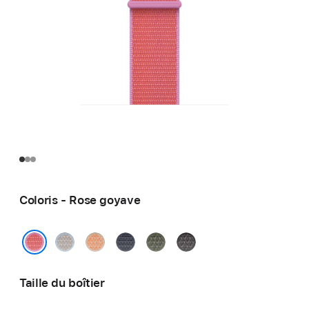
Coloris - Rose goyave
Bleu
Melon
Bleu
Forêt
Gris
brume
maritime
foncé
Rose goyave
Taille du boîtier