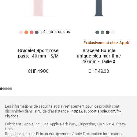
+ 4 autres coloris
Exclusivement chez Apple
Bracelet Sport rose
Bracelet Boucle
pastel 40 mm - S/M
unique bleu maritime
40 mm - Taille 0
CHF 49.00
CHF 49.00
Pied
Notes
Les informations de sécurité et d’avertissement pour ce produit sont
de
de
disponibles dans le guide d’assistance :
https://support.apple.com/fr-
bas
page
ch/docs
(s’ouvre
de
dans
Fabricant : Apple Inc. One Apple Park Way, Cupertino, CA 95014, États-
page
une
Unis.
nouvelle
Responsable pour l’Union européenne : Apple Distribution International
fenêtre)