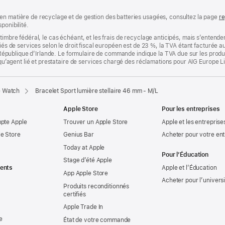
en matière de recyclage et de gestion des batteries usagées, consultez la page
re
ponibilité.
timbre fédéral, le cas échéant, et les frais de recyclage anticipés, mais s’entenden
fiés de services selon le droit fiscal européen est de 23 %, la TVA étant facturée 
la République d’Irlande. Le formulaire de commande indique la TVA due sur les produ
t qu’agent lié et prestataire de services chargé des réclamations pour AIG Europe L
e Watch
Bracelet Sport lumière stellaire 46 mm - M/L
Apple Store
Pour les entreprises
mpte Apple
Trouver un Apple Store
Apple et les entreprise
e Store
Genius Bar
Acheter pour votre ent
Today at Apple
Pour l’Éducation
Stage d’été Apple
ents
Apple et l’Éducation
App Apple Store
Acheter pour l’univers
Produits reconditionnés
certifiés
Apple Trade In
e
État de votre commande