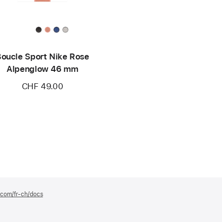
oucle Sport Nike Rose
Alpenglow 46 mm
CHF 49.00
e.com/fr-ch/docs
(s’ouvre
dans
une
nouvelle