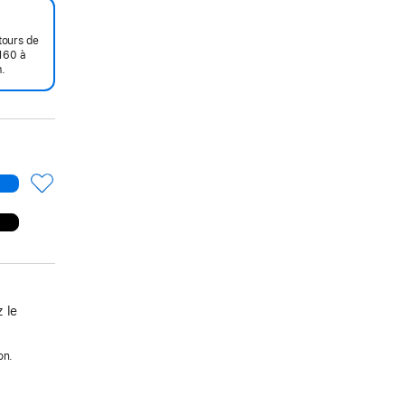
tours de
160 à
.
 le
on.