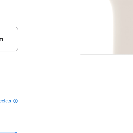
m
acelets