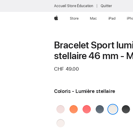
Accueil Store Éducation
Quitter
Apple
Store
Mac
iPad
iPh
Bracelet Sport lum
stellaire 46 mm - 
CHF 49.00
Coloris - Lumière stellaire
Rose
Clémentine
Rose
Bleu
Noir
pastel
goyave
maritime
Lumière stellaire
Rose
tendre