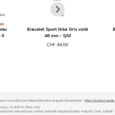
Précédent
Suivant
oris
ple
bleu
Bracelet Sport Nike Gris voilé
B
e 0
46 mm - S/M
CHF 49.00
pour ce produit sont disponibles dans le guide d’assistance :
https://support.appl
ertino, CA 95014, États-Unis.
bution International Limited, Hollyhill Industrial Estate, Hollyhill, Cork, Irlande