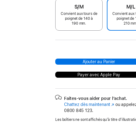
S/M
M/L
Convient aux tours de
Convient aux 
poignet de 140 à
poignet de 
190 mm.
210 mm
Ajouter au Panier
Payer avec Apple Pay
Faites-vous aider pour l’achat.
Chattez dès maintenant
(s’ouvre
ou appelez
0800 845 123.
dans
une
Les boîtiers ne sont affichés qu’à titre d’illustrati
nouvelle
fenêtre)