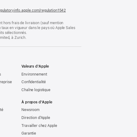
fenêtre)
gulatoryinfo.apple.com/regulation1542
(s’ouvre
dans
une
t hors frais de livraison (sauf mention
nouvelle
au taux en vigueur dans le pays où Apple Sales
fenêtre)
its sélectionnés.
imited, à Zurich.
Valeurs d’Apple
s
Environnement
reprise
Confidentialité
Chaîne logistique
À propos d’Apple
ité
Newsroom
Direction d’Apple
Travailler chez Apple
Garantie