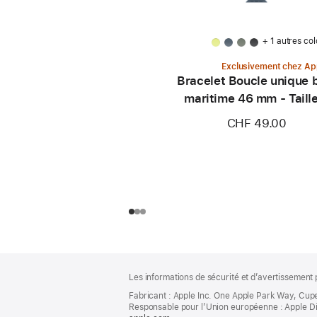
+ 1 autres col
Exclusivement chez Ap
Bracelet Boucle unique 
maritime 46 mm - Taill
CHF 49.00
Pied
Notes
Les informations de sécurité et d’avertissement 
de
de
bas
Fabricant : Apple Inc. One Apple Park Way, Cup
page
Responsable pour l’Union européenne : Apple Distri
de