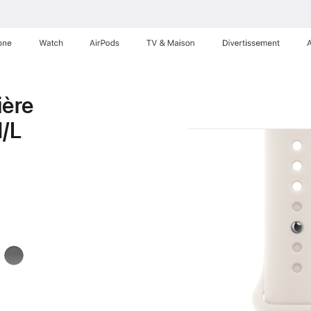
one
Watch
AirPods
TV & Maison
Divertissements
ière
M/L
Gris
minéral