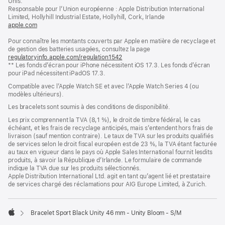
Unis.
nouvelle
Responsable pour l’Union européenne : Apple Distribution International
fenêtre)
Limited, Hollyhill Industrial Estate, Hollyhill, Cork, Irlande
apple.com
(s’ouvre
dans
Pour connaître les montants couverts par Apple en matière de recyclage et
une
de gestion des batteries usagées, consultez la page
nouvelle
regulatoryinfo.apple.com/regulation1542
fenêtre)
(s’ouvre
** Les fonds d’écran pour iPhone nécessitent iOS 17.3. Les fonds d’écran
dans
pour iPad nécessitent iPadOS 17.3.
une
nouvelle
Compatible avec l’Apple Watch SE et avec l’Apple Watch Series 4 (ou
fenêtre)
modèles ultérieurs).
Les bracelets sont soumis à des conditions de disponibilité.
Les prix comprennent la TVA (8,1 %), le droit de timbre fédéral, le cas
échéant, et les frais de recyclage anticipés, mais s’entendent hors frais de
livraison (sauf mention contraire). Le taux de TVA sur les produits qualifiés
de services selon le droit fiscal européen est de 23 %, la TVA étant facturée
au taux en vigueur dans le pays où Apple Sales International fournit lesdits
produits, à savoir la République d’Irlande. Le formulaire de commande
indique la TVA due sur les produits sélectionnés.
Apple Distribution International Ltd. agit en tant qu’agent lié et prestataire
de services chargé des réclamations pour AIG Europe Limited, à Zurich.
Bracelet Sport Black Unity 46 mm - Unity Bloom - S/M
Apple