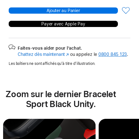
Ajouter au Panier
Payer avec Apple Pay
Faites-vous aider pour l’achat.
Chattez dès maintenant
(s’ouvre
ou appelez le
0800 845 123
.
dans
Les boîtiers ne sont affichés qu’à titre d’illustration.
une
nouvelle
fenêtre)
Zoom sur le dernier Bracelet
Sport Black Unity.