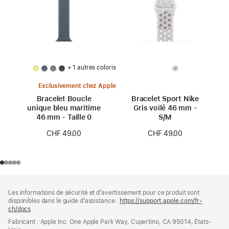
+ 1 autres coloris
Exclusivement chez Apple
Bracelet Boucle
Bracelet Sport Nike
unique bleu maritime
Gris voilé 46 mm -
46 mm - Taille 0
S/M
CHF 49.00
CHF 49.00
Pied
Notes
Les informations de sécurité et d’avertissement pour ce produit sont
de
de
disponibles dans le guide d’assistance :
https://support.apple.com/fr-
bas
page
ch/docs
(s’ouvre
de
dans
Fabricant : Apple Inc. One Apple Park Way, Cupertino, CA 95014, États-
page
une