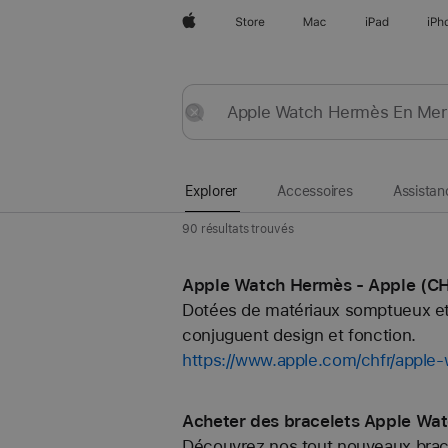
Apple
Store
Mac
iPad
iPh
Explorer
Envoyer
Réinitialiser
Explorer
Accessoires
Assistan
90 résultats trouvés
Apple Watch Hermès - Apple (C
Dotées de matériaux somptueux et 
conjuguent design et fonction.
https://www.apple.com/chfr/apple
Acheter des bracelets Apple Wa
Découvrez nos tout nouveaux bracel