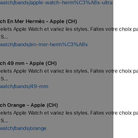
p/watch/bands/apple-watch-herm%C3%A8s-ultra
tch En Mer Hermès - Apple (CH)
ets Apple Watch et variez les styles. Faites votre choix p
S...
op/watch/bands/en-mer-herm%C3%A8s
tch 49 mm - Apple (CH)
ets Apple Watch et variez les styles. Faites votre choix p
S...
p/watch/bands/49-mm
ch Orange - Apple (CH)
ets Apple Watch et variez les styles. Faites votre choix p
S...
/watch/bands/orange