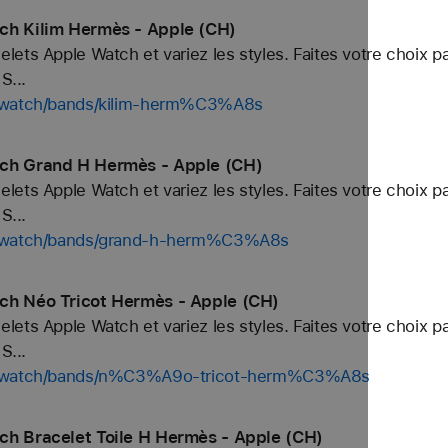
ch Kilim Hermès - Apple (CH)
ets Apple Watch et variez les styles. Faites votre choix p
S...
p/watch/bands/kilim-herm%C3%A8s
tch Grand H Hermès - Apple (CH)
ets Apple Watch et variez les styles. Faites votre choix p
S...
op/watch/bands/grand-h-herm%C3%A8s
ch Néo Tricot Hermès - Apple (CH)
ets Apple Watch et variez les styles. Faites votre choix p
S...
op/watch/bands/n%C3%A9o-tricot-herm%C3%A8s
ch Bracelet Toile H Hermès - Apple (CH)