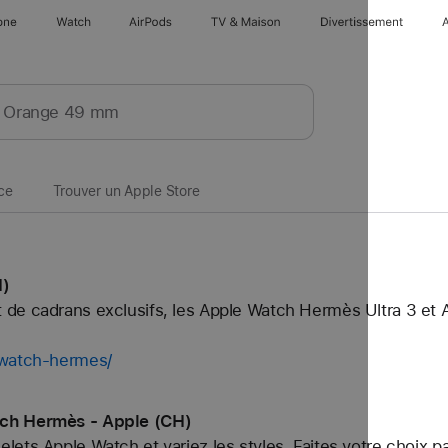
one
Watch
AirPods
TV & Maison
Divertissements
ce
Trouver un Apple Store
H)
de cadrans exclusifs, les Apple Watch Hermès Ultra 3 et
-watch-hermes/
tch Hermès - Apple (CH)
ets Apple Watch et variez les styles. Faites votre choix p