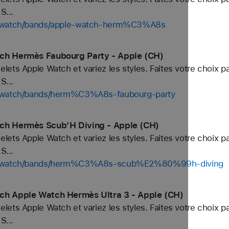
S...
op/watch/bands/apple-watch-herm%C3%A8s
tch Hermès Faubourg Party - Apple (CH)
ets Apple Watch et variez les styles. Faites votre choix p
S...
p/watch/bands/herm%C3%A8s-faubourg-party
tch Hermès Scub’H Diving - Apple (CH)
ets Apple Watch et variez les styles. Faites votre choix p
S...
hop/watch/bands/herm%C3%A8s-scub%E2%80%99h-diving
ch Apple Watch Hermès Ultra 3 - Apple (CH)
ets Apple Watch et variez les styles. Faites votre choix p
S...