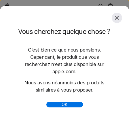
Apple
Explorer
Vous cherchez quelque chose ?
Envoyer
Réinitialiser
C’est bien ce que nous pensions.
Explorer
Accessoires
Assistance
Trouver un
Cependant, le produit que vous
recherchez n’est plus disponible sur
60 résultats trouvés
apple.com.
Nous avons néanmoins des produits
Acheter des bracelets Apple Watch 42 mm -
similaires à vous proposer.
Apple (CH)
Découvrez nos tout nouveaux bracelets
OK
Apple Watch et variez les styles. Faites votre choix
parmi une grande variété de couleurs, de matières
et de styles. S...
https://www.apple.com/ch-