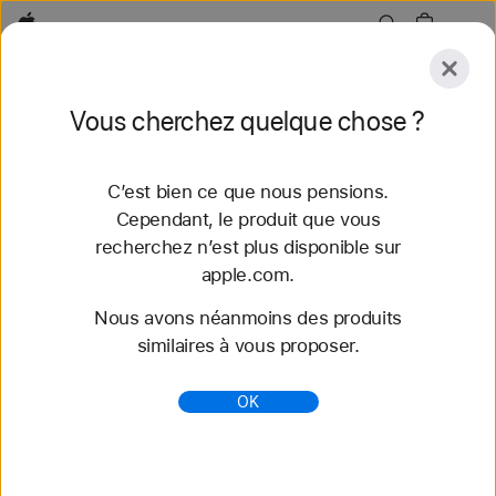
Apple
Explorer
Vous cherchez quelque chose ?
Envoyer
Réinitialiser
C’est bien ce que nous pensions.
Explorer
Accessoires
Assistance
Trouver un
Cependant, le produit que vous
recherchez n’est plus disponible sur
52 résultats trouvés
apple.com.
Nous avons néanmoins des produits
Acheter des bracelets Apple Watch Bracelet
similaires à vous proposer.
Boucle unique tressée - Apple (CH)
Découvrez nos tout nouveaux bracelets
OK
Apple Watch et variez les styles. Faites votre choix
parmi une grande variété de couleurs, de matières
et de styles. S...
https://www.apple.com/ch-