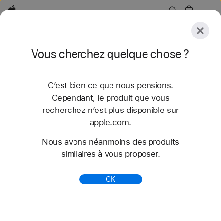
Apple
Explorer
Vous cherchez quelque chose ?
Envoyer
Réinitialiser
C’est bien ce que nous pensions.
Explorer
Accessoires
Assistance
Trouver un
Cependant, le produit que vous
recherchez n’est plus disponible sur
47 résultats trouvés
apple.com.
Nous avons néanmoins des produits
Acheter des bracelets Apple Watch Bracelet
similaires à vous proposer.
Boucle unique tressée - Apple (CH)
Découvrez nos tout nouveaux bracelets
OK
Apple Watch et variez les styles. Faites votre choix
parmi une grande variété de couleurs, de matières
et de styles. S...
https://www.apple.com/ch-