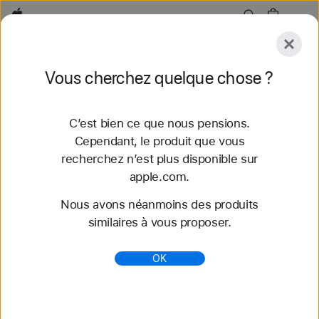
Apple
Explorer
Vous cherchez quelque chose ?
Envoyer
Réinitialiser
C’est bien ce que nous pensions.
Explorer
Accessoires
Assistance
Trouver un
Cependant, le produit que vous
recherchez n’est plus disponible sur
46 résultats trouvés
apple.com.
Nous avons néanmoins des produits
Acheter des bracelets Apple Watch Bracelet
similaires à vous proposer.
Boucle unique tressée - Apple (CH)
Découvrez nos tout nouveaux bracelets
OK
Apple Watch et variez les styles. Faites votre choix
parmi une grande variété de couleurs, de matières
et de styles. S...
https://www.apple.com/ch-