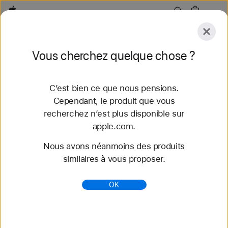
Apple
Explorer
Vous cherchez quelque chose ?
Envoyer
Réinitialiser
C’est bien ce que nous pensions.
Explorer
Accessoires
Assistance
Trouver un
Cependant, le produit que vous
recherchez n’est plus disponible sur
60 résultats trouvés
apple.com.
Nous avons néanmoins des produits
Acheter des bracelets Apple Watch Bracelet
similaires à vous proposer.
Sport Nike - Apple (CH)
Découvrez nos tout nouveaux bracelets
OK
Apple Watch et variez les styles. Faites votre choix
parmi une grande variété de couleurs, de matières
et de styles. S...
https://www.apple.com/ch-