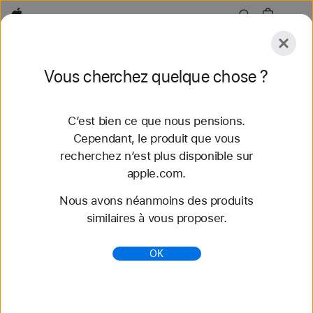
Apple
Explorer
Vous cherchez quelque chose ?
Envoyer
Réinitialiser
C’est bien ce que nous pensions.
Explorer
Accessoires
Assistance
Trouver un
Cependant, le produit que vous
recherchez n’est plus disponible sur
67 résultats trouvés
apple.com.
Nous avons néanmoins des produits
Comparer les modèles de Mac mini - Apple (CH)
similaires à vous proposer.
Comparez les Mac mini aux autres ordinateurs de
bureau et portables Mac. Et trouvez celui qui
OK
convient à votre vie, votre travail et votre budget.
https://www.apple.com/chfr/mac-mini/compare/