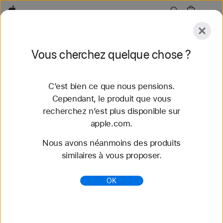
Apple
Explorer
Vous cherchez quelque chose ?
Envoyer
Réinitialiser
C’est bien ce que nous pensions.
Explorer
Accessoires
Assistance
Trouver un
Cependant, le produit que vous
recherchez n’est plus disponible sur
48 résultats trouvés
apple.com.
Nous avons néanmoins des produits
Offres Mac Reconditionné - Apple (CH)
similaires à vous proposer.
Économisez jusqu’à 15 % sur un Mac
reconditionné. Les produits sont testés et certifiés
OK
par Apple et assortis d’une garantie d’un an.
Livraison et retour gr...
https://www.apple.com/ch-fr/shop/refurbished/mac