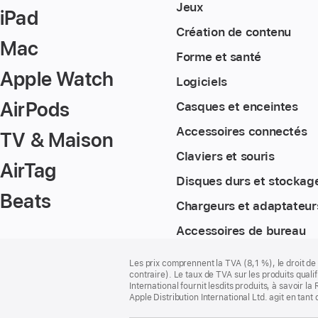
Jeux
iPad
Création de contenu
Mac
Forme et santé
Apple Watch
Logiciels
AirPods
Casques et enceintes
Accessoires connectés
TV & Maison
Claviers et souris
AirTag
Disques durs et stockag
Beats
Chargeurs et adaptateur
Accessoires de bureau
Pied
Notes
Les prix comprennent la TVA (8,1 %), le droit de 
de
de
contraire). Le taux de TVA sur les produits quali
bas
page
International fournit lesdits produits, à savoir 
de
Apple Distribution International Ltd. agit en tan
page