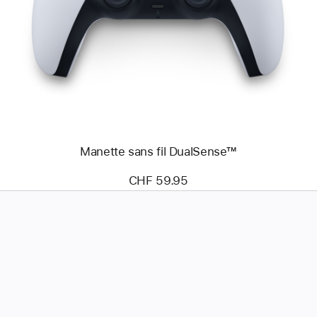
-
Manette
sans
fil
DualSense™
Manette sans fil DualSense™
CHF 59.95