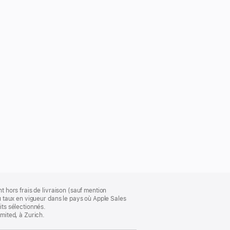
t hors frais de livraison (sauf mention
au taux en vigueur dans le pays où Apple Sales
its sélectionnés.
imited, à Zurich.