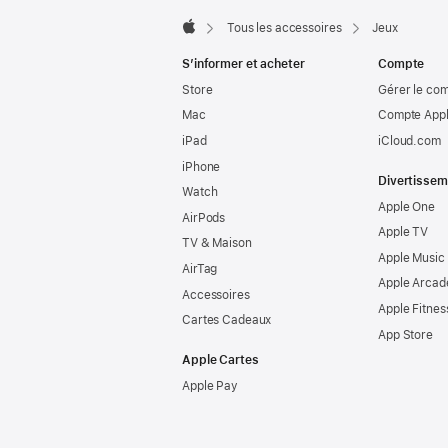
Tous les accessoires
Jeux
Apple
S’informer et acheter
Compte
Store
Gérer le co
Mac
Compte Appl
iPad
iCloud.com
iPhone
Divertissem
Watch
Apple One
AirPods
Apple TV
TV & Maison
Apple Music
AirTag
Apple Arcad
Accessoires
Apple Fitnes
Cartes Cadeaux
App Store
Apple Cartes
Apple Pay