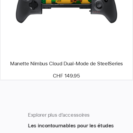
-
Manette
Nimbus Cloud
Dual-
Mode
de
SteelSeries
Manette Nimbus Cloud Dual-Mode de SteelSeries
CHF 149.95
Explorer plus d’accessoires
Les incontournables pour les études