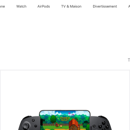
one
Watch
AirPods
TV & Maison
Divertissements
T
Précédent
Image