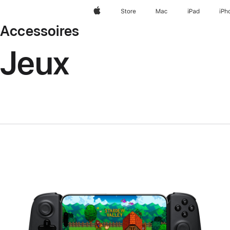
Apple
Store
Mac
iPad
iPh
Accessoires
Jeux
Précédent
Image