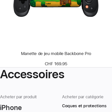
-
Manette
de
jeu
mobile
Backbone Pro
Manette de jeu mobile Backbone Pro
CHF 169.95
Accessoires
Acheter par produit
Acheter par catégorie
iPhone
Coques et protections