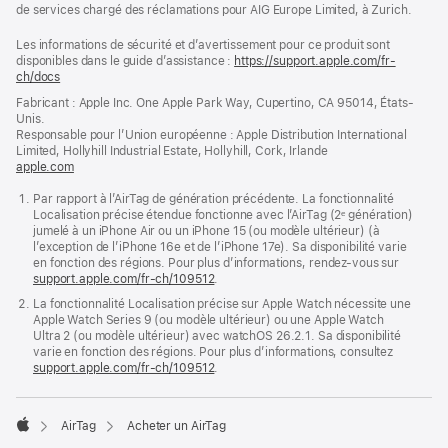
de services chargé des réclamations pour AIG Europe Limited, à Zurich.
Les informations de sécurité et d’avertissement pour ce produit sont
disponibles dans le guide d’assistance :
https://support.apple.com/fr-
ch/docs
(s’ouvre
dans
Fabricant : Apple Inc. One Apple Park Way, Cupertino, CA 95014, États-
une
Unis.
nouvelle
Responsable pour l’Union européenne : Apple Distribution International
fenêtre)
Limited, Hollyhill Industrial Estate, Hollyhill, Cork, Irlande
apple.com
(s’ouvre
dans
Par rapport à l’AirTag de génération précédente. La fonctionnalité
une
Localisation précise étendue fonctionne avec l’AirTag (2ᵉ génération)
nouvelle
jumelé à un iPhone Air ou un iPhone 15 (ou modèle ultérieur) (à
fenêtre)
l’exception de l’iPhone 16e et de l’iPhone 17e). Sa disponibilité varie
en fonction des régions. Pour plus d’informations, rendez-vous sur
support.apple.com/fr-ch/109512
.
La fonctionnalité Localisation précise sur Apple Watch nécessite une
Apple Watch Series 9 (ou modèle ultérieur) ou une Apple Watch
Ultra 2 (ou modèle ultérieur) avec watchOS 26.2.1. Sa disponibilité
varie en fonction des régions. Pour plus d’informations, consultez
support.apple.com/fr-ch/109512
.
AirTag
Acheter un AirTag
Apple