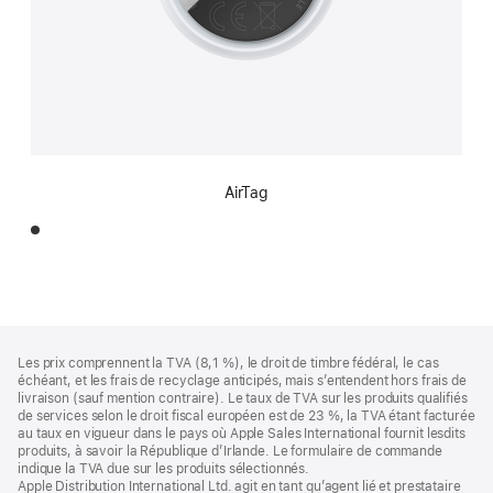
AirTag
Pied
Notes
Les prix comprennent la TVA (8,1 %), le droit de timbre fédéral, le cas
de
de
échéant, et les frais de recyclage anticipés, mais s’entendent hors frais de
bas
page
livraison (sauf mention contraire). Le taux de TVA sur les produits qualifiés
de
de services selon le droit fiscal européen est de 23 %, la TVA étant facturée
page
au taux en vigueur dans le pays où Apple Sales International fournit lesdits
produits, à savoir la République d’Irlande. Le formulaire de commande
indique la TVA due sur les produits sélectionnés.
Apple Distribution International Ltd. agit en tant qu’agent lié et prestataire