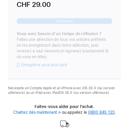
CHF 29.00
Continuer
Vous avez besoin d’un temps de réflexion ?
Faites une sélection de tous vos articles préférés
en les enregistrant dans Votre sélection, puis
revenez à tout moment et reprenez exactement là
où vous en étiez.
Enregistrer pour plus tard
Nécessite un Compte Apple et un iPhone avec iOS 26.0 (ou version
ultérieure) ou un iPad avec iPadOS 26.0 (ou version ultérieure).
Faites-vous aider pour l’achat.
Chattez dès maintenant
(s’ouvre
ou appelez le
0800 845 123
.
dans
une