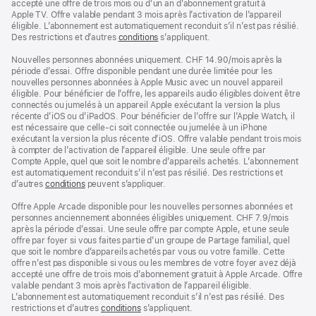
accepté une offre de trois mois ou d’un an d’abonnement gratuit à
Apple TV. Offre valable pendant 3 mois après l’activation de l’appareil
éligible. L’abonnement est automatiquement reconduit s’il n’est pas résilié.
Des restrictions et d’autres
conditions
s’appliquent.
Nouvelles personnes abonnées uniquement. CHF 14.90/mois après la
période d’essai. Offre disponible pendant une durée limitée pour les
nouvelles personnes abonnées à Apple Music avec un nouvel appareil
éligible. Pour bénéficier de l’offre, les appareils audio éligibles doivent être
connectés ou jumelés à un appareil Apple exécutant la version la plus
récente d’iOS ou d’iPadOS. Pour bénéficier de l’offre sur l’Apple Watch, il
est nécessaire que celle-ci soit connectée ou jumelée à un iPhone
exécutant la version la plus récente d’iOS. Offre valable pendant trois mois
à compter de l’activation de l’appareil éligible. Une seule offre par
Compte Apple, quel que soit le nombre d’appareils achetés. L’abonnement
est automatiquement reconduit s’il n’est pas résilié. Des restrictions et
d’autres
conditions
peuvent s’appliquer.
Offre Apple Arcade disponible pour les nouvelles personnes abonnées et
personnes anciennement abonnées éligibles uniquement. CHF 7.9/mois
après la période d’essai. Une seule offre par compte Apple, et une seule
offre par foyer si vous faites partie d’un groupe de Partage familial, quel
que soit le nombre d’appareils achetés par vous ou votre famille. Cette
offre n’est pas disponible si vous ou les membres de votre foyer avez déjà
accepté une offre de trois mois d’abonnement gratuit à Apple Arcade. Offre
valable pendant 3 mois après l’activation de l’appareil éligible.
L’abonnement est automatiquement reconduit s’il n’est pas résilié. Des
restrictions et d’autres
conditions
s’appliquent.