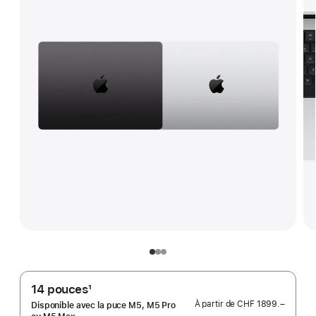
14 pouces
1
Note
À partir de
CHF 1899.–
Disponible avec la puce M5, M5 Pro