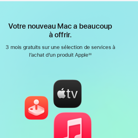
Votre nouveau Mac a beaucoup
à offrir.
3 mois gratuits sur une sélection de services à
l’achat d’un produit Apple
◊◊
Note
de
bas
de
page