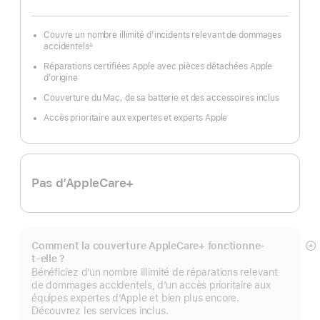
Couvre un nombre illimité d’incidents relevant de dommages
accidentels
∆
Note
de
Réparations certifiées Apple avec pièces détachées Apple
bas
de
d’origine
page
Couverture du Mac, de sa batterie et des accessoires inclus
Accès prioritaire aux expertes et experts Apple
Pas d’AppleCare+
Comment la couverture AppleCare+ fonctionne-
Af
t-elle ?
pl
Bénéficiez d’un nombre illimité de réparations relevant
de dommages accidentels, d’un accès prioritaire aux
équipes expertes d’Apple et bien plus encore.
Découvrez les services inclus.