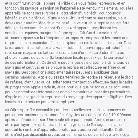
page
de
et la configuration de l’appareil éligible que vous faites reprendre, et en
bas
fonction du pays/de la région où l’appareil a été vendu initialement. Tous les
de
appareils ne sont pas éligibles à l’obtention d’un crédit. Pour pouvoir
page
bénéficier d’un crédit ou d’une Apple Gift Card contre une reprise, vous
devez avoir atteint l’âge de la majorité. La valeur de la reprise pourra être
déduite du montant de l’achat d’un nouvel appareil remplissant les
conditions requises, ou ajoutée à une Apple Gift Card. La valeur réelle
attribuée repose sur la réception d’un appareil remplissant les conditions
requises et correspondant à la description fournie lors de l’estimation. Des
taxes peuvent s’appliquer à la valeur totale du nouvel appareil acheté. La
reprise en magasin se fait sur présentation d’une pièce d’identité avec
photo en cours de validité (la législation locale peut exiger la consignation
de ces informations). Cette offre peut ne pas être disponible dans tous les
magasins et peut varier selon que la reprise est effectuée en ligne ou en
magasin. Des conditions supplémentaires peuvent s’appliquer dans
certains magasins. Apple ou ses partenaires de reprise se réservent le droit
de refuser, d’annuler ou de limiter toute transaction effectuée dans le cadre
du programme Apple Trade In, et ce pour quelque raison que ce soit. Vous
pouvez obtenir des informations complémentaires auprès des partenaires
d’Apple en charge de la reprise et du recyclage des appareils éligibles. Des
limites et restrictions peuvent s’appliquer.
Note
◊◊ Offre Apple TV disponible pour les nouvelles personnes abonnées et
de
personnes anciennement abonnées éligibles uniquement. CHF 10.90/mois
bas
après la période d’essai. Une seule offre par compte Apple, et une seule
de
offre par foyer si vous faites partie d’un groupe de Partage familial, quel
page
que soit le nombre d’appareils achetés par vous ou votre famille. Cette
offre n’est pas disponible si vous ou les membres de votre foyer avez déjà