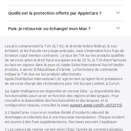
Quelle est la protection offerte par AppleCare ?
Puis-je retourner ou échanger mon Mac ?
Pied
Notes
Les prix comprennent la TVA (8,1 %), le droit de timbre fédéral, le cas
de
de
échéant, et les frais de recyclage anticipés, mais s’entendent hors frais de
bas
page
livraison (sauf mention contraire). Le taux de TVA sur les produits qualifiés
de
de services selon le droit fiscal européen est de 23 %, la TVA étant facturée
page
au taux en vigueur dans le pays où Apple Sales International fournit lesdits
produits, à savoir la République d’Irlande. Le formulaire de commande
indique la TVA due sur les produits sélectionnés.
Apple Distribution International Ltd. agit en tant qu’agent lié et prestataire
de services chargé des réclamations pour AIG Europe Limited, à Zurich.
Note
∆∆ Apple Intelligence est disponible en version bêta. La disponibilité des
de
fonctionnalités peut varier en fonction des régions et des langues. Pour
bas
connaître la disponibilité des fonctionnalités et des langues, et la
de
configuration requise, consultez la page
support.apple.com/fr-ch/121115
(s’ou
.
page
dans
Note
∆ L’AppleCare+ couvre un nombre illimité d’incidents relevant de
une
de
dommages accidentels dus à une mauvaise manipulation. Chaque incident
nouve
bas
est soumis à des frais supplémentaires. Des taxes peuvent s’appliquer.
fenêt
de
Note
◊ Les valeurs de reprise varient selon l’état, l’année de commercialisation