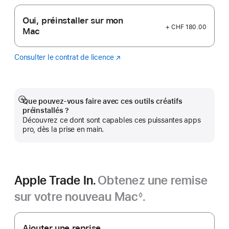
Oui, préinstaller sur mon
+ CHF 180.00
Mac
Consulter le contrat de licence
Logic
(s’ouvre
Pro
dans
une
nouvelle
fenêtre)
Que pouvez-vous faire avec ces outils créatifs
Afficher
préinstallés ?
plus
Découvrez ce dont sont capables ces puissantes apps
pro, dès la prise en main.
Apple Trade In.
Obtenez une remise
sur votre nouveau Mac
.
◊
Note
Apple
de
bas
Trade In.
Ajouter une reprise