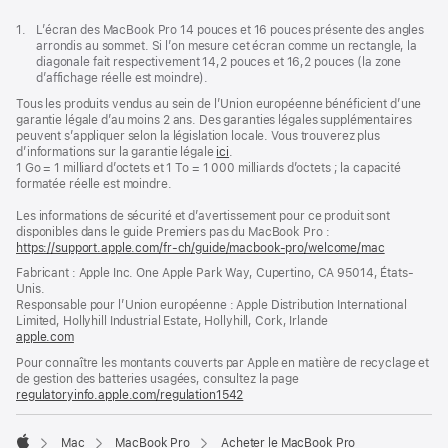
Note
1.
L’écran des MacBook Pro 14 pouces et 16 pouces présente des angles
de
arrondis au sommet. Si l’on mesure cet écran comme un rectangle, la
bas
diagonale fait respectivement 14,2 pouces et 16,2 pouces (la zone
de
d’affichage réelle est moindre).
page
Tous les produits vendus au sein de l’Union européenne bénéficient d’une
garantie légale d’au moins 2 ans. Des garanties légales supplémentaires
peuvent s’appliquer selon la législation locale. Vous trouverez plus
d’informations sur la garantie légale
ici
.
1 Go = 1 milliard d’octets et 1 To = 1 000 milliards d’octets ; la capacité
formatée réelle est moindre.
Les informations de sécurité et d’avertissement pour ce produit sont
disponibles dans le guide Premiers pas du MacBook Pro :
https://support.apple.com/fr-ch/guide/macbook-pro/welcome/mac
(s’ouvre
dans
Fabricant : Apple Inc. One Apple Park Way, Cupertino, CA 95014, États-
une
Unis.
nouvelle
Responsable pour l’Union européenne : Apple Distribution International
fenêtre)
Limited, Hollyhill Industrial Estate, Hollyhill, Cork, Irlande
apple.com
(s’ouvre
dans
Pour connaître les montants couverts par Apple en matière de recyclage et
une
de gestion des batteries usagées, consultez la page
nouvelle
regulatoryinfo.apple.com/regulation1542
(s’ouvre
fenêtre)
dans
une
Mac
MacBook Pro
Acheter le MacBook Pro
nouvelle