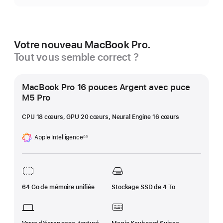
Votre nouveau MacBook Pro.
Tout vous semble correct ?
MacBook Pro 16 pouces Argent avec puce
M5 Pro
CPU 18 cœurs, GPU 20 cœurs, Neural Engine 16 cœurs
Apple Intelligence
∆∆
Note
de
bas
de
page
64 Go de mémoire unifiée
Stockage SSD de 4 To