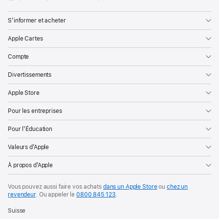
Apple
fenêtre)
S’informer et acheter
Apple Cartes
Compte
Divertissements
Apple Store
Pour les entreprises
Pour l’Éducation
Valeurs d’Apple
À propos d’Apple
Vous pouvez aussi faire vos achats
dans un Apple Store
ou
chez un
revendeur
. Ou
appeler le
0800 845 123
.
Suisse