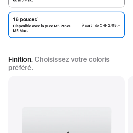
de
ou M5 Max.
bas
de
16 pouces
1
page
Note
À partir de
CHF 2799.–
Disponible avec la puce M5 Pro ou
de
M5 Max.
bas
de
page
Finition.
Choisissez votre coloris
préféré.