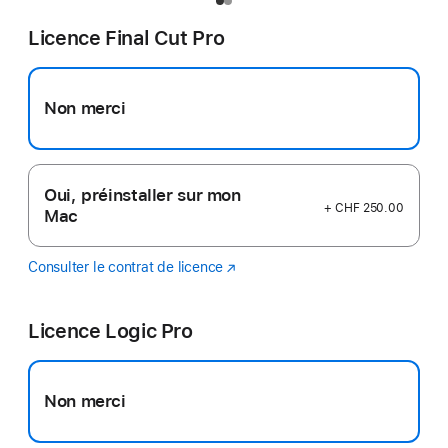
Licence Final Cut Pro
Non merci
Oui, préinstaller sur mon
+ CHF 250.00
Mac
Consulter le contrat de licence
Final
(s’ouvre
Cut
dans
Pro
une
Licence Logic Pro
nouvelle
fenêtre)
Non merci