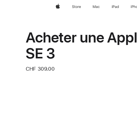
Apple
Store
Mac
iPad
iPh
Acheter une App
SE 3
CHF 309.00