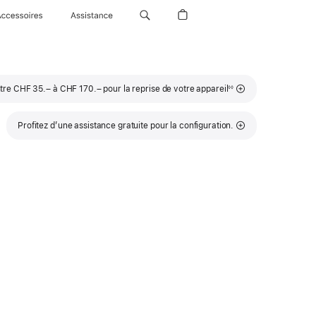
Accessoires
Assistance
Note
tre CHF 35.– à CHF 170.– pour la reprise de votre appareil
◊◊
de
bas
de
page
Profitez d’une assistance gratuite pour la configuration.