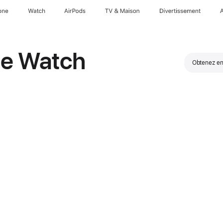
one
Watch
AirPods
TV & Maison
Divertissements
le Watch
Obtenez en