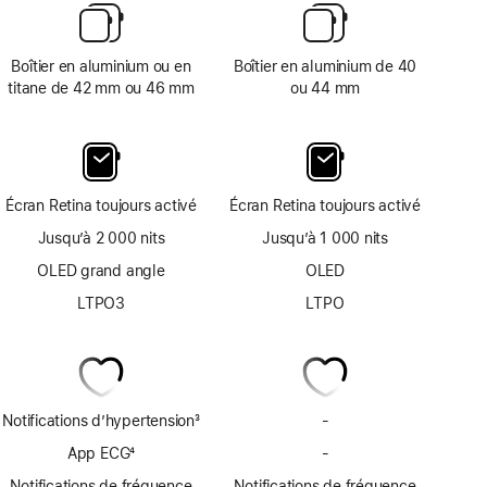
Boîtier en aluminium ou en
Boîtier en aluminium de 40
titane de 42 mm ou 46 mm
ou 44 mm
Écran Retina toujours activé
Écran Retina toujours activé
Jusqu’à 2 000 nits
Jusqu’à 1 000 nits
OLED grand angle
OLED
LTPO3
LTPO
Notifications d’hypertension
3
-
Pas
Note
de
App ECG
4
-
Pas
de
notifications
Note
d’app
bas
Notifications de fréquence
Notifications de fréquence
d’hypertension