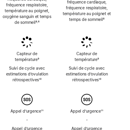
fréquence cardiaque,
fréquence respiratoire,
fréquence respiratoire,
température au poignet,
température au poignet et
oxygène sanguin et temps
temps de sommeil
8
de sommeil
8
6
,
Note
Note
Note
de
de
de
bas
bas
bas
de
de
de
page
page
page
Capteur de
Capteur de
température
9
température
9
Note
Note
Suivi de cycle avec
Suivi de cycle avec
de
de
estimations d’ovulation
estimations d’ovulation
bas
bas
rétrospectives
10
rétrospectives
10
de
de
Note
Note
page
page
de
de
bas
bas
de
de
page
page
Appel d’urgence
11
Appel d’urgence
11
Note
Note
-
Pas
-
Pas
de
de
de
de
bas
Appel d’urgence
bas
Appel d’urgence