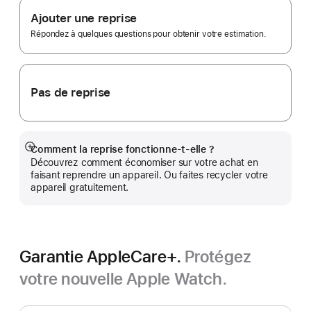
bas
Trade In.
Ajouter une reprise
de
page
Répondez à quelques questions pour obtenir votre estimation.
Pas de reprise
Comment la reprise fonctionne-t-elle ?
Afficher
Découvrez comment économiser sur votre achat en
plus
faisant reprendre un appareil. Ou faites recycler votre
appareil gratuitement.
Garantie AppleCare+.
Protégez
votre nouvelle Apple Watch.