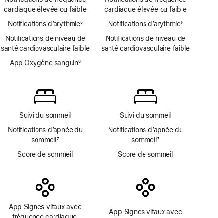
de
ECG
de
cardiaque élevée ou faible
cardiaque élevée ou faible
bas
page
Notifications d’arythmie
de
5
Notifications d’arythmie
5
Note
page
Note
Notifications de niveau de
Notifications de niveau de
de
de
santé cardiovasculaire faible
santé cardiovasculaire faible
bas
bas
de
App Oxygène sanguin
6
de
-
Pas
page
Note
page
d’app
de
Oxygène
bas
sanguin
de
page
Suivi du sommeil
Suivi du sommeil
Notifications d’apnée du
Notifications d’apnée du
sommeil
7
sommeil
7
Note
Note
Score de sommeil
Score de sommeil
de
de
bas
bas
de
de
page
page
App Signes vitaux avec
App Signes vitaux avec
fréquence cardiaque,