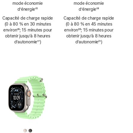
de
de
mode économie
mode économie
bas
bas
d’énergie
15
d’énergie
19
de
de
Note
Note
Capacité de charge rapide
page
Capacité de charge rapide
page
de
de
(0 à 80 % en 30 minutes
(0 à 80 % en 45 minutes
bas
bas
environ
16
; 15 minutes pour
environ
20
; 15 minutes pour
de
de
Note
obtenir jusqu’à 8 heures
Note
obtenir jusqu’à 8 heures
page
page
de
d’autonomie
17
)
de
d’autonomie
21
)
bas
Note
bas
Note
de
de
de
de
page
bas
page
bas
de
de
page
page