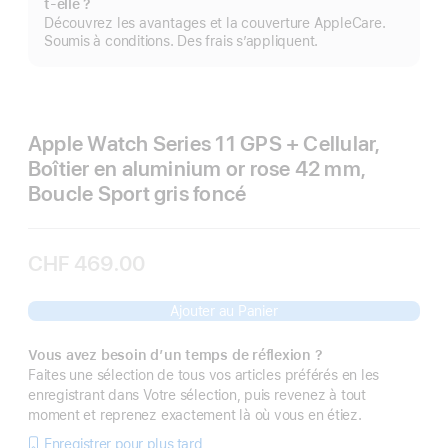
t-elle ?
pl
Découvrez les avantages et la couverture AppleCare.
Soumis à conditions. Des frais s’appliquent.
Apple Watch Series 11 GPS + Cellular,
Boîtier en aluminium or rose 42 mm,
Boucle Sport gris foncé
CHF 469.00
Ajouter au Panier
Vous avez besoin d’un temps de réflexion ?
Faites une sélection de tous vos articles préférés en les
enregistrant dans Votre sélection, puis revenez à tout
moment et reprenez exactement là où vous en étiez.
Enregistrer pour plus tard