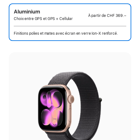
Aluminium
À partir de
CHF 369.–
Choix entre GPS et GPS + Cellular
Finitions polies et mates avec écran en verre Ion‑X renforcé.
Choisissez
une
finition: