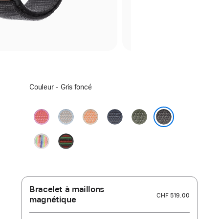
Sélectionnez
Couleur - Gris foncé
un
coloris :
Rose
Bleu
Melon
Bleu
Forêt
goyave
brume
maritime
Gris foncé
Pride
Black
Edition
Unity
–
Unity
Rhythm
Bracelet à maillons
CHF 519.00
magnétique