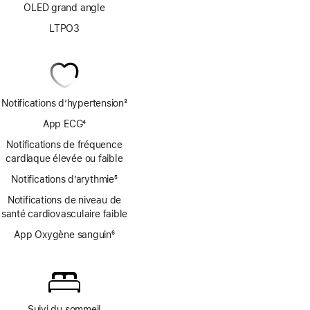
OLED grand angle
LTPO3
Notifications d’hypertension
3
Note
App ECG
4
de
Note
bas
Notifications de fréquence
de
de
cardiaque élevée ou faible
bas
page
Notifications d’arythmie
de
5
Note
page
Notifications de niveau de
de
santé cardiovasculaire faible
bas
de
App Oxygène sanguin
6
page
Note
de
bas
de
page
Suivi du sommeil