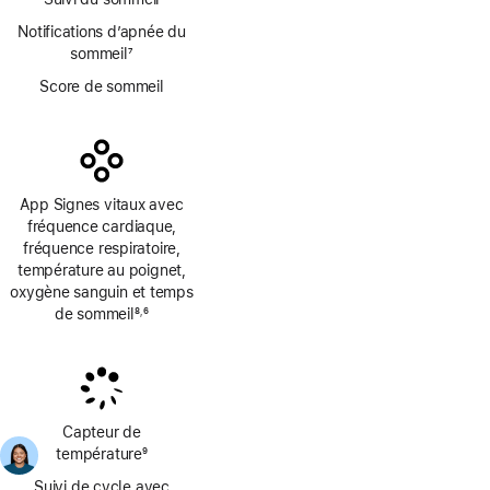
Notifications d’apnée du
sommeil
7
Note
Score de sommeil
de
bas
de
page
App Signes vitaux avec
fréquence cardiaque,
fréquence respiratoire,
température au poignet,
oxygène sanguin et temps
de sommeil
8
6
,
Note
Note
de
de
bas
bas
de
de
page
page
Capteur de
température
9
Note
Suivi de cycle avec