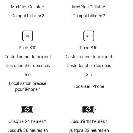
Modèles Cellular
2
Modèles Cellular
2
Note
Note
Compatibilité 5G
1
Compatibilité 5G
1
de
de
Note
Note
bas
bas
de
de
de
de
bas
bas
page
page
de
de
page
page
Puce S10
Puce S10
Geste Tourner le poignet
Geste Tourner le poignet
Geste toucher deux fois
Geste toucher deux fois
Siri
Siri
Localisation précise
Localiser iPhone
pour iPhone
14
Note
de
bas
de
page
Jusqu’à 24 heures
15
Jusqu’à 18 heures
19
Note
Note
Jusqu’à 38 heures en
Jusqu’à 32 heures en