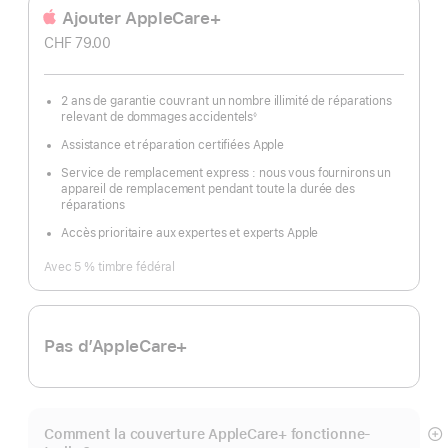
Ajouter AppleCare+
CHF 79.00
2 ans de garantie couvrant un nombre illimité de réparations
relevant de dommages accidentels
◊
Note
de
Assistance et réparation certifiées Apple
bas
de
page
Service de remplacement express : nous vous fournirons un
appareil de remplacement pendant toute la durée des
réparations
Accès prioritaire aux expertes et experts Apple
Avec 5 % timbre fédéral
Pas d’AppleCare+
Comment la couverture AppleCare+ fonctionne-
Af