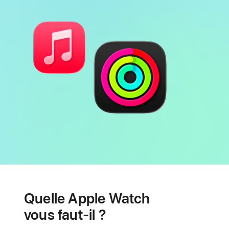
page
Batterie
Fonctionnalités
de
Quelle Apple Watch
santé
cardiaque
vous faut-il ?