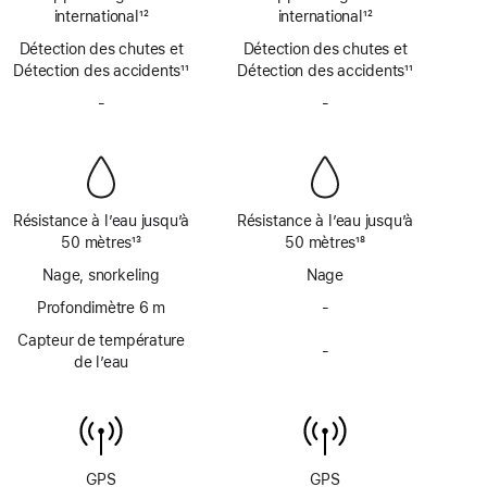
SOS
SOS
de
international
12
de
international
12
d’urgence
d’urgence
Note
page
Note
page
Détection des chutes et
par
Détection des chutes et
par
de
de
Détection des accidents
satellite
11
Détection des accidents
satellite
11
bas
bas
Note
Note
de
-
Pas
de
-
Pas
de
de
page
de
page
de
bas
bas
sirène
sirène
de
de
page
page
Résistance à l’eau jusqu’à
Résistance à l’eau jusqu’à
50 mètres
13
50 mètres
18
Note
Note
Nage, snorkeling
Nage
de
de
bas
Profondimètre 6 m
bas
-
Pas
de
de
de
Capteur de température
page
page
-
profondimètre
Pas
de l’eau
jusqu’à
de
6 mètres
capteur
de
température
de
GPS
GPS
l’eau