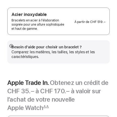
Acier inoxydable
Bracelets en acier à l’élaboration
À partir de
CHF 519.–
soignée pour une allure sophistiquée
et haut de gamme.
Besoin d’aide pour choisir un bracelet ?
Afficher
Comparez les matières, les tailles, les styles et les
plus
caractéristiques.
Apple Trade In.
Obtenez un crédit de
CHF 35.– à CHF 170.– à valoir sur
l’achat de votre nouvelle
Apple Watch
∆∆
Note
Apple
de