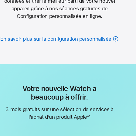
données et tirer le meilleur parti de votre nouvel
appareil grâce à nos séances gratuites de
Configuration personnalisée en ligne.
En savoir plus sur la configuration personnalisée
Votre nouvelle Watch a
beaucoup à offrir.
3 mois gratuits sur une sélection de services à
l’achat d’un produit Apple
◊◊
Note
de
bas
de