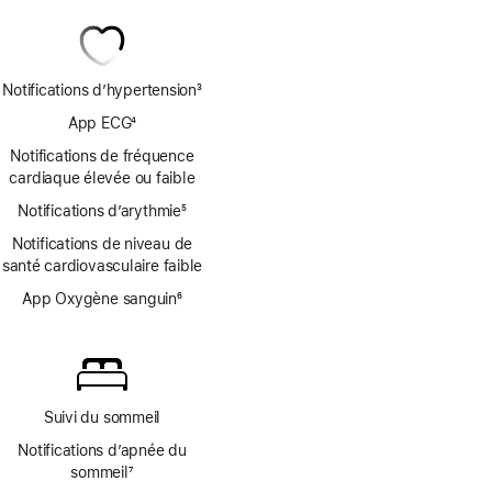
Notifications d’hypertension
3
Note
App ECG
4
de
Note
bas
Notifications de fréquence
de
de
cardiaque élevée ou faible
bas
page
Notifications d’arythmie
de
5
Note
page
Notifications de niveau de
de
santé cardiovasculaire faible
bas
de
App Oxygène sanguin
6
page
Note
de
bas
de
page
Suivi du sommeil
Notifications d’apnée du
sommeil
7