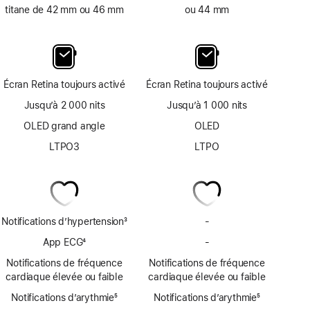
titane de 42 mm ou 46 mm
ou 44 mm
Écran Retina toujours activé
Écran Retina toujours activé
Jusqu’à 2 000 nits
Jusqu’à 1 000 nits
OLED grand angle
OLED
LTPO3
LTPO
Notifications d’hypertension
3
-
Pas
Note
de
App ECG
4
-
Pas
de
notifications
Note
d’app
bas
Notifications de fréquence
Notifications de fréquence
d’hypertension
de
ECG
de
cardiaque élevée ou faible
cardiaque élevée ou faible
bas
page
Notifications d’arythmie
de
5
Notifications d’arythmie
5