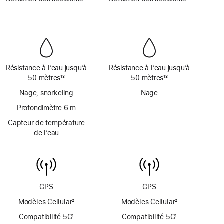
bas
bas
Note
Note
de
-
Pas
de
-
Pas
de
de
page
de
page
de
bas
bas
sirène
sirène
de
de
page
page
Résistance à l’eau jusqu’à
Résistance à l’eau jusqu’à
50 mètres
13
50 mètres
18
Note
Note
Nage, snorkeling
Nage
de
de
bas
Profondimètre 6 m
bas
-
Pas
de
de
de
Capteur de température
page
page
-
profondimètre
Pas
de l’eau
jusqu’à
de
6 mètres
capteur
de
température
de
GPS
GPS
l’eau
Modèles Cellular
2
Modèles Cellular
2
Note
Note
Compatibilité 5G
1
Compatibilité 5G
1
de
de