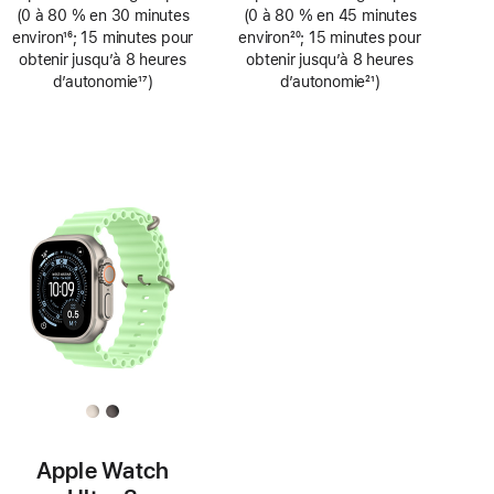
de
de
(0 à 80 % en 30 minutes
(0 à 80 % en 45 minutes
bas
bas
environ
16
; 15 minutes pour
environ
20
; 15 minutes pour
de
de
Note
obtenir jusqu’à 8 heures
Note
obtenir jusqu’à 8 heures
page
page
de
d’autonomie
17
)
de
d’autonomie
21
)
bas
Note
bas
Note
de
de
de
de
page
bas
page
bas
de
de
page
page
Apple Watch