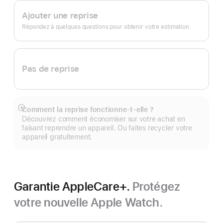
de
bas
Trade In.
Ajouter une reprise
de
page
Répondez à quelques questions pour obtenir votre estimation.
Pas de reprise
Comment la reprise fonctionne-t-elle ?
Afficher
Découvrez comment économiser sur votre achat en
plus
faisant reprendre un appareil. Ou faites recycler votre
appareil gratuitement.
Garantie AppleCare+.
Protégez
votre nouvelle Apple Watch.