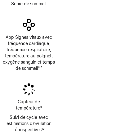
Note
Score de sommeil
de
bas
de
page
App Signes vitaux avec
fréquence cardiaque,
fréquence respiratoire,
température au poignet,
oxygène sanguin et temps
de sommeil
8
6
,
Note
Note
de
de
bas
bas
de
de
page
page
Capteur de
température
9
Note
Suivi de cycle avec
de
estimations d’ovulation
bas
rétrospectives
10
de
Note
page