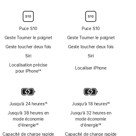
Note
Note
bas
bas
de
de
de
de
bas
bas
page
page
de
de
page
page
Puce S10
Puce S10
Geste Tourner le poignet
Geste Tourner le poignet
Geste toucher deux fois
Geste toucher deux fois
Siri
Siri
Localisation précise
Localiser iPhone
pour iPhone
14
Note
de
bas
de
page
Jusqu’à 24 heures
15
Jusqu’à 18 heures
19
Note
Note
Jusqu’à 38 heures en
Jusqu’à 32 heures en
de
de
mode économie
mode économie
bas
bas
d’énergie
15
d’énergie
19
de
de
Note
Note
Capacité de charge rapide
page
Capacité de charge rapide
page