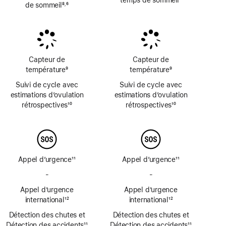
de sommeil
8
6
,
Note
Note
Note
de
de
de
bas
bas
bas
de
de
de
page
page
page
Capteur de
Capteur de
température
9
température
9
Note
Note
Suivi de cycle avec
Suivi de cycle avec
de
de
estimations d’ovulation
estimations d’ovulation
bas
bas
rétrospectives
10
rétrospectives
10
de
de
Note
Note
page
page
de
de
bas
bas
de
de
page
page
Appel d’urgence
11
Appel d’urgence
11
Note
Note
-
Pas
-
Pas
de
de
de
de
bas
Appel d’urgence
bas
Appel d’urgence
SOS
SOS
de
international
12
de
international
12
d’urgence
d’urgence
Note
page
Note
page
Détection des chutes et
par
Détection des chutes et
par
de
de
Détection des accidents
satellite
11
Détection des accidents
satellite
11