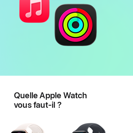
Batterie
Fonctionnalités
de
Quelle Apple Watch
santé
cardiaque
vous faut-il ?