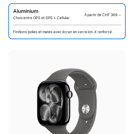
Aluminium
À partir de
CHF 369.–
Choix entre GPS et GPS + Cellular
Finitions polies et mates avec écran en verre Ion‑X renforcé.
Choisissez
une
finition: