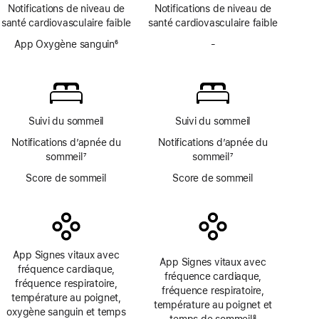
Note
page
Note
Notifications de niveau de
Notifications de niveau de
de
de
santé cardiovasculaire faible
santé cardiovasculaire faible
bas
bas
de
App Oxygène sanguin
6
de
-
Pas
page
Note
page
d’app
de
Oxygène
bas
sanguin
de
page
Suivi du sommeil
Suivi du sommeil
Notifications d’apnée du
Notifications d’apnée du
sommeil
7
sommeil
7
Note
Note
Score de sommeil
Score de sommeil
de
de
bas
bas
de
de
page
page
App Signes vitaux avec
App Signes vitaux avec
fréquence cardiaque,
fréquence cardiaque,
fréquence respiratoire,
fréquence respiratoire,
température au poignet,
température au poignet et
oxygène sanguin et temps
temps de sommeil
8