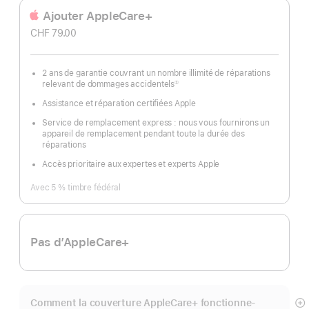
Ajouter AppleCare+
CHF 79.00
2 ans de garantie couvrant un nombre illimité de réparations
relevant de dommages accidentels
①
Note
de
Assistance et réparation certifiées Apple
bas
de
page
Service de remplacement express : nous vous fournirons un
appareil de remplacement pendant toute la durée des
réparations
Accès prioritaire aux expertes et experts Apple
Avec 5 % timbre fédéral
Pas d’AppleCare+
Comment la couverture AppleCare+ fonctionne-