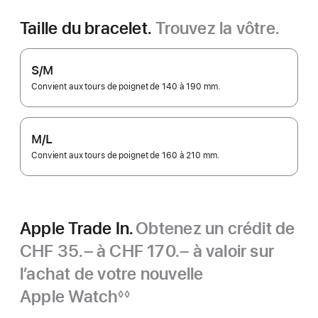
Taille du bracelet.
Trouvez la vôtre.
S/M
Convient aux tours de poignet de 140 à 190 mm.
M/L
Convient aux tours de poignet de 160 à 210 mm.
Apple Trade In.
Obtenez un crédit de
CHF 35.– à CHF 170.– à valoir sur
l’achat de votre nouvelle
Apple Watch
◊◊
Note
Apple