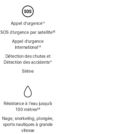
de
bas
de
page
Appel d’urgence
11
Note
SOS d’urgence par satellite
22
de
Note
bas
Appel d’urgence
de
de
international
12
bas
Note
page
de
Détection des chutes et
de
page
Détection des accidents
11
bas
Note
de
Sirène
de
page
bas
de
page
Résistance à l’eau jusqu’à
100 mètres
23
Note
Nage, snorkeling, plongée,
de
sports nautiques à grande
bas
vitesse
de