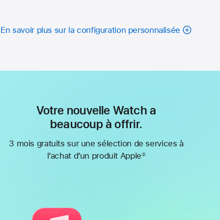
En savoir plus sur la configuration personnalisée
Votre nouvelle Watch a
beaucoup à offrir.
3 mois gratuits sur une sélection de services à
l’achat d’un produit Apple
②
Note
de
bas
de
page