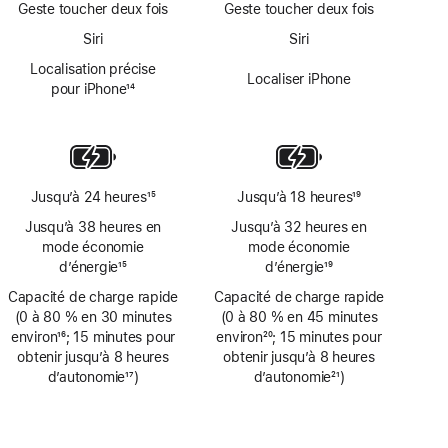
Geste toucher deux fois
Geste toucher deux fois
Siri
Siri
Localisation précise
Localiser iPhone
pour iPhone
14
Note
de
bas
de
page
Jusqu’à 24 heures
15
Jusqu’à 18 heures
19
Note
Note
Jusqu’à 38 heures en
Jusqu’à 32 heures en
de
de
mode économie
mode économie
bas
bas
d’énergie
15
d’énergie
19
de
de
Note
Note
Capacité de charge rapide
page
Capacité de charge rapide
page
de
de
(0 à 80 % en 30 minutes
(0 à 80 % en 45 minutes
bas
bas
environ
16
; 15 minutes pour
environ
20
; 15 minutes pour
de
de
Note
obtenir jusqu’à 8 heures
Note
obtenir jusqu’à 8 heures
page
page
de
d’autonomie
17
)
de
d’autonomie
21
)
bas
Note
bas
Note
de
de
de
de
page
bas
page
bas