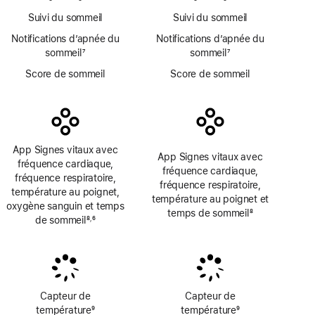
page
Suivi du sommeil
Suivi du sommeil
Notifications d’apnée du
Notifications d’apnée du
sommeil
7
sommeil
7
Note
Note
Score de sommeil
Score de sommeil
de
de
bas
bas
de
de
page
page
App Signes vitaux avec
App Signes vitaux avec
fréquence cardiaque,
fréquence cardiaque,
fréquence respiratoire,
fréquence respiratoire,
température au poignet,
température au poignet et
oxygène sanguin et temps
temps de sommeil
8
de sommeil
8
6
,
Note
Note
Note
de
de
de
bas
bas
bas
de
de
de
page
page
page
Capteur de
Capteur de
température
9
température
9