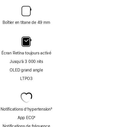
Boîtier en titane de 49 mm
Écran Retina toujours activé
Jusqu’à 3 000 nits
OLED grand angle
LTPO3
Notifications d’hypertension
3
Note
App ECG
4
de
Note
bas
Notifications de fréquence