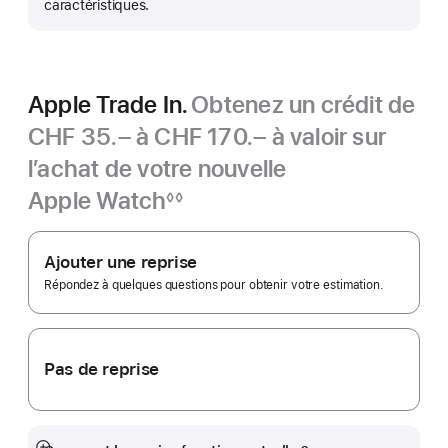
caractéristiques.
Apple Trade In.
Obtenez un crédit de
CHF 35.– à CHF 170.– à valoir sur
l’achat de votre nouvelle
Apple Watch
◊◊
Note
Apple
de
bas
Trade In.
Ajouter une reprise
de
page
Répondez à quelques questions pour obtenir votre estimation.
Pas de reprise