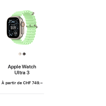
de
de
page
page
Apple Watch
Ultra 3
À partir de
CHF 749.–