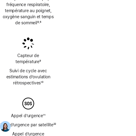
fréquence respiratoire,
température au poignet,
oxygène sanguin et temps
de sommeil
8
6
,
Note
Note
de
de
bas
bas
de
de
page
page
Capteur de
température
9
Note
Suivi de cycle avec
de
estimations d’ovulation
bas
rétrospectives
10
de
Note
page
de
bas
de
page
Appel d’urgence
11
Note
SOS d’urgence par satellite
22
de
Note
bas
Appel d’urgence