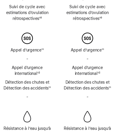
Note
Note
Suivi de cycle avec
Suivi de cycle avec
de
de
estimations d’ovulation
estimations d’ovulation
bas
bas
rétrospectives
10
rétrospectives
10
de
de
Note
Note
page
page
de
de
bas
bas
de
de
page
page
Appel d’urgence
11
Appel d’urgence
11
Note
Note
-
Pas
-
Pas
de
de
de
de
bas
Appel d’urgence
bas
Appel d’urgence
SOS
SOS
de
international
12
de
international
12
d’urgence
d’urgence
Note
page
Note
page
Détection des chutes et
par
Détection des chutes et
par
de
de
Détection des accidents
satellite
11
Détection des accidents
satellite
11
bas
bas
Note
Note
de
-
Pas
de
-
Pas
de
de
page
de
page
de
bas
bas
sirène
sirène
de
de
page
page
Résistance à l’eau jusqu’à
Résistance à l’eau jusqu’à