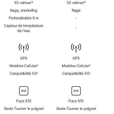
50 mètres
13
50 mètres
18
Note
Note
Nage, snorkeling
Nage
de
de
bas
Profondimètre 6 m
bas
-
Pas
de
de
de
Capteur de température
page
page
-
profondimètre
Pas
de l’eau
jusqu’à
de
6 mètres
capteur
de
température
de
GPS
GPS
l’eau
Modèles Cellular
2
Modèles Cellular
2
Note
Note
Compatibilité 5G
1
Compatibilité 5G
1
de
de
Note
Note
bas
bas
de
de
de
de
bas
bas
page
page
de
de
page
page
Puce S10
Puce S10
Geste Tourner le poignet
Geste Tourner le poignet