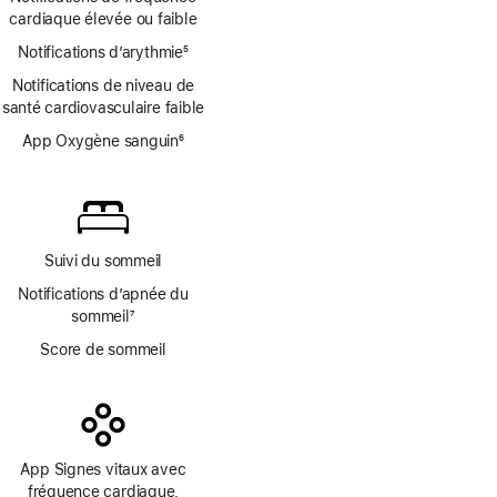
de
de
cardiaque élevée ou faible
bas
page
Notifications d’arythmie
de
5
Note
page
Notifications de niveau de
de
santé cardiovasculaire faible
bas
de
App Oxygène sanguin
6
page
Note
de
bas
de
page
Suivi du sommeil
Notifications d’apnée du
sommeil
7
Note
Score de sommeil
de
bas
de
page
App Signes vitaux avec
fréquence cardiaque,