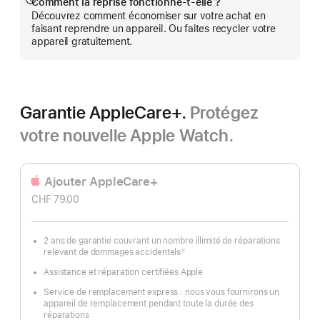
Comment la reprise fonctionne-t-elle ?
Afficher
Découvrez comment économiser sur votre achat en
plus
faisant reprendre un appareil. Ou faites recycler votre
appareil gratuitement.
Garantie AppleCare+.
Protégez
votre nouvelle Apple Watch.
Ajouter AppleCare+
CHF 79.00
2 ans de garantie couvrant un nombre illimité de réparations
relevant de dommages accidentels
①
Note
de
Assistance et réparation certifiées Apple
bas
de
page
Service de remplacement express : nous vous fournirons un
appareil de remplacement pendant toute la durée des
réparations