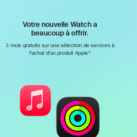
Votre nouvelle Watch a
beaucoup à offrir.
3 mois gratuits sur une sélection de services à
l’achat d’un produit Apple
②
Note
de
bas
de
page