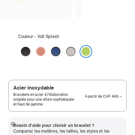
Sélectionnez
Couleur - Volt Splash
un
coloris :
Noir
Rose
Blue
Gris
nuit
Alpenglow
Ribbon
voilé
Volt Splash
Acier inoxydable
Bracelets en acier à l’élaboration
À partir de
CHF 449.–
soignée pour une allure sophistiquée
et haut de gamme.
Besoin d’aide pour choisir un bracelet ?
Afficher
Comparez les matières, les tailles, les styles et les
plus