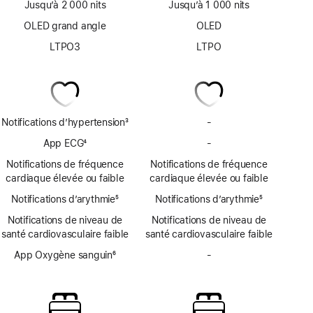
Jusqu’à 2 000 nits
Jusqu’à 1 000 nits
OLED grand angle
OLED
LTPO3
LTPO
Notifications d’hypertension
3
-
Pas
Note
de
App ECG
4
-
Pas
de
notifications
Note
d’app
bas
Notifications de fréquence
Notifications de fréquence
d’hypertension
de
ECG
de
cardiaque élevée ou faible
cardiaque élevée ou faible
bas
page
Notifications d’arythmie
de
5
Notifications d’arythmie
5
Note
page
Note
Notifications de niveau de
Notifications de niveau de
de
de
santé cardiovasculaire faible
santé cardiovasculaire faible
bas
bas
de
App Oxygène sanguin
6
de
-
Pas
page
Note
page
d’app
de
Oxygène
bas
sanguin
de