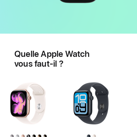
Batterie
Fonctionnalités
de
Quelle Apple Watch
santé
cardiaque
vous faut-il ?