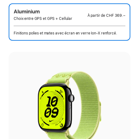
Aluminium
À partir de
CHF 369.–
Choix entre GPS et GPS + Cellular
Finitions polies et mates avec écran en verre Ion‑X renforcé.
Choisissez
une
finition: