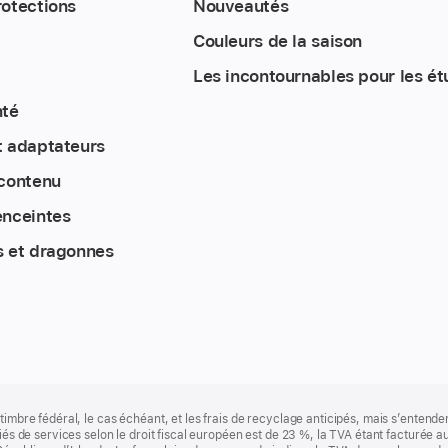
rotections
Nouveautés
Couleurs de la saison
Les incontournables pour les é
nté
t adaptateurs
 contenu
enceintes
s et dragonnes
timbre fédéral, le cas échéant, et les frais de recyclage anticipés, mais s’entenden
fiés de services selon le droit fiscal européen est de 23 %, la TVA étant facturée 