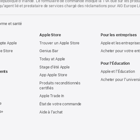
la République d’Irlande. Le formulaire de commande indique la TVA due sur les produ
t qu’agent lié et prestataire de services chargé des réclamations pour AIG Europe L
rme et santé
Apple Store
Pour les entreprises
mpte Apple
Trouver un Apple Store
Apple et les entreprise
e Store
Genius Bar
Acheter pour votre ent
Today at Apple
Pour l’Éducation
Stage d’été Apple
ents
Apple et l’Éducation
App Apple Store
Acheter pour l’univers
Produits reconditionnés
certifiés
Apple Trade In
e
État de votre commande
s+
Aide à l’achat