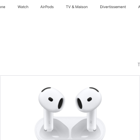
one
Watch
AirPods
TV & Maison
Divertissements
T