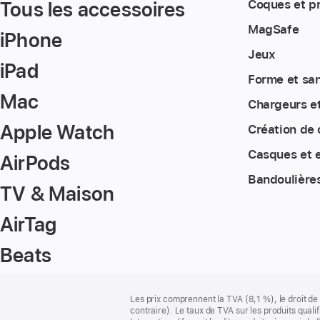
Tous les accessoires
Coques et p
MagSafe
iPhone
Jeux
iPad
Forme et sa
Mac
Chargeurs e
Apple Watch
Création de
Casques et 
AirPods
Bandoulière
TV & Maison
AirTag
Beats
Pied
Notes
Les prix comprennent la TVA (8,1 %), le droit de 
de
de
contraire). Le taux de TVA sur les produits quali
bas