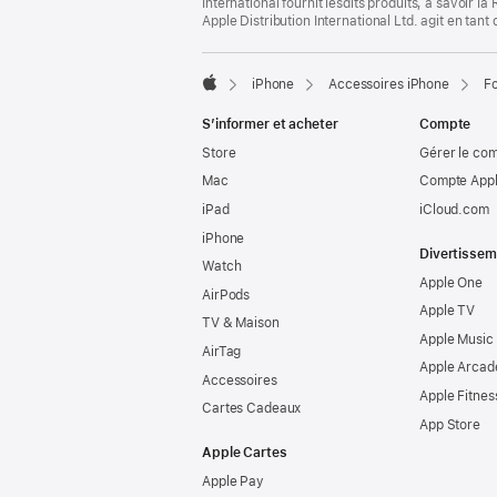
page
International fournit lesdits produits, à savoir 
de
Apple Distribution International Ltd. agit en tan
page
iPhone
Accessoires iPhone
Fo
Apple
S’informer et acheter
Compte
Store
Gérer le co
Mac
Compte Appl
iPad
iCloud.com
iPhone
Divertissem
Watch
Apple One
AirPods
Apple TV
TV & Maison
Apple Music
AirTag
Apple Arcad
Accessoires
Apple Fitnes
Cartes Cadeaux
App Store
Apple Cartes
Apple Pay