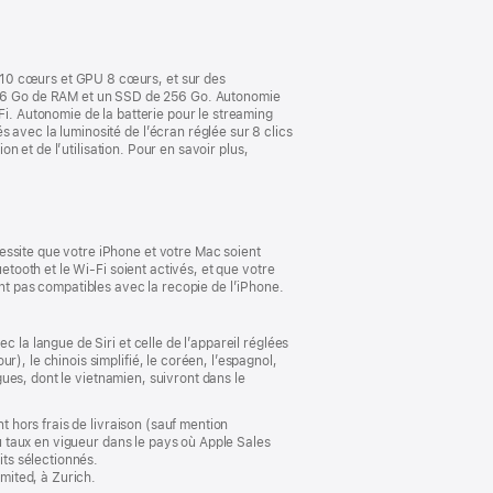
nouvelle
fenêtre)
 10 cœurs et GPU 8 cœurs, et sur des
16 Go de RAM et un SSD de 256 Go. Autonomie
Fi. Autonomie de la batterie pour le streaming
 avec la luminosité de l’écran réglée sur 8 clics
on et de l’utilisation. Pour en savoir plus,
essite que votre iPhone et votre Mac soient
etooth et le Wi-Fi soient activés, et que votre
ont pas compatibles avec la recopie de l’iPhone.
 la langue de Siri et celle de l’appareil réglées
), le chinois simplifié, le coréen, l’espagnol,
ngues, dont le vietnamien, suivront dans le
t hors frais de livraison (sauf mention
au taux en vigueur dans le pays où Apple Sales
its sélectionnés.
imited, à Zurich.