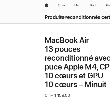
Apple
Store
Mac
iPad
iPh
Produits reconditionnés cert
Tout parcourir
MacBook Air
13 pouces
reconditionné ave
puce Apple M4, C
10 cœurs et GPU
10 cœurs – Minuit
CHF 1 159.00