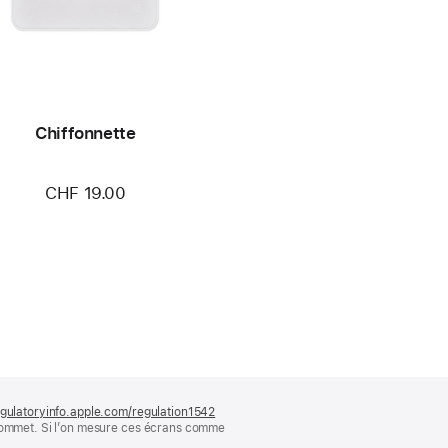
Chiffonnette
CHF 19.00
gulatoryinfo.apple.com/regulation1542
(s’ouvre
 sommet. Si l’on mesure ces écrans comme
dans
une