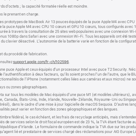
ards d’octets ; la capacité formatée réelle est moindre.
ns le prenant en charge.
r des prototypes de MacBook Air 13 pouces équipés de la puce Apple M4 avec CPU
de la puce Apple M4 avec CPU 10 cœurs et GPU 10 cœurs, tous configurés avec 
esurée à travers la consultation de 25 sites web populaires avec une connexion Wi-
nus 1080p dans Safari avec une connexion Wi-Fi. Tous les appareils ont été testés
e du clavier désactivé. L’autonomie de la batterie varie en fonction de la configurati
 et du procédé de fabrication.
onsultez
support.apple.com/fr-ch/102596
.
’une puce Apple et ceux équipés d’un processeur Intel avec puce T2 Security. Néc
’authentification à deux facteurs, qu’ils soient proches l’un de l’autre, que le Blu
onctionnalités de l’iPhone (notamment celles liées aux caméras et aux micros) ne s
pays ou zones géographiques.
êta sur tous les modèles de Mac équipés d’une puce M1 (et modèles ultérieurs), avec
lie, Canada, États-Unis, Inde, Irlande, Nouvelle-Zélande, Royaume-Uni ou Singapour
s (Brésil), dans le cadre d’une mise à jour logicielle de macOS Sequoia. D’autres la
nnalités peut varier en fonction des zones géographiques et des langues.
timbre fédéral, le cas échéant, et les frais de recyclage anticipés, mais s’entenden
fiés de services selon le droit fiscal européen est de 23 %, la TVA étant facturée 
la République d’Irlande. Le formulaire de commande indique la TVA due sur les produ
t qu’agent lié et prestataire de services chargé des réclamations pour AIG Europe L