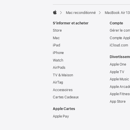
Mac reconditionné
MacBook Air 13
Apple
S’informer et acheter
Compte
Store
Gérer le co
Mac
Compte Appl
iPad
iCloud.com
iPhone
Divertissem
Watch
Apple One
AirPods
Apple TV
TV & Maison
Apple Music
AirTag
Apple Arcad
Accessoires
Apple Fitnes
Cartes Cadeaux
App Store
Apple Cartes
Apple Pay