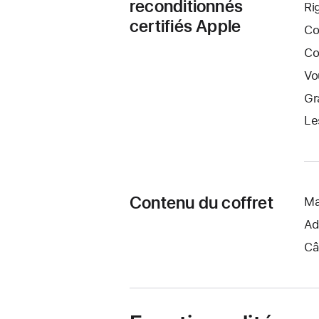
reconditionnés
Ri
certifiés Apple
Co
Co
Vo
Gr
Le
Contenu du coffret
Ma
Ad
Câ