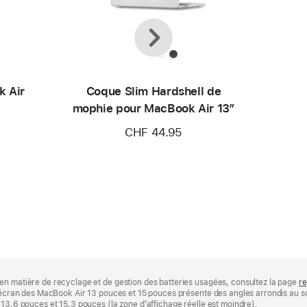
Précédent
Suivant
k Air
Coque Slim Hardshell de
mophie pour MacBook Air 13″
CHF 44.95
en matière de recyclage et de gestion des batteries usagées, consultez la page
re
 L’écran des MacBook Air 13 pouces et 15 pouces présente des angles arrondis au
 13,6 pouces et 15,3 pouces (la zone d’affichage réelle est moindre).