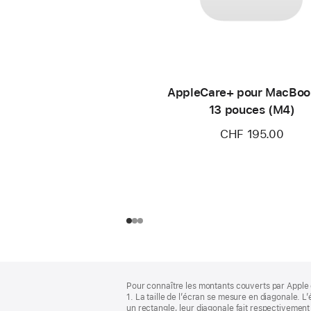
AppleCare+ pour MacBoo
13 pouces (M4)
CHF 195.00
Pied
Notes
Pour connaître les montants couverts par Apple 
de
de
1. La taille de l’écran se mesure en diagonale.
bas
page
un rectangle, leur diagonale fait respectivement