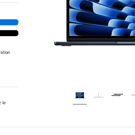
ation
 le