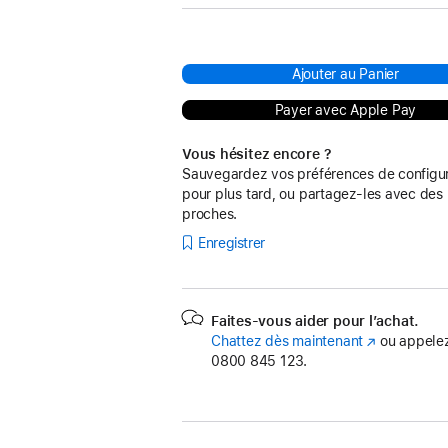
Ajouter au Panier
Payer avec Apple Pay
Vous hésitez encore ?
Sauvegardez vos préférences de configur
pour plus tard, ou partagez-les avec des
proches.
Enregistrer
Faites-vous aider pour l’achat.
Chattez dès maintenant
(s’ouvre
ou appelez
0800 845 123.
dans
une
nouvelle
fenêtre)