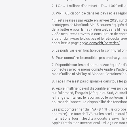
de
2. 1 Go = 1 milliard d’octets et 1 To = 1 000 milli
page
3. Wi-Fi 6E disponible dans les pays et les régio
4. Tests réalisés par Apple en janvier 2025 su
prototypes de MacBook Air 15 pouces équipés 
de la batterie pour la navigation web sans fil m
vidéo mesurée à travers la consultation de conte
à partir du niveau le plus bas et le rétroéclairag
consultez la page
apple.com/chfr/batteries/
.
5. Le poids varie en fonction de la configuration
6. Pour connaître les modèles pris en charge, c
7. Disponible sur les ordinateurs Mac équipés d
connectés avec le même compte Apple à l’aide de l
Mac n’utilise ni AirPlay ni Sidecar. Certaines f
8. FaceTime n’est pas disponible dans tous les 
9. Apple Intelligence est disponible en version b
sur l’allemand, l’anglais (Afrique du Sud, Austra
le français, l’italien, le japonais ou le portugai
courant de l’année. La disponibilité des fonctio
Les prix comprennent la TVA (8,1 %), le droit de 
contraire). Le taux de TVA sur les produits quali
International fournit lesdits produits, à savoir 
Apple Distribution International Ltd. agit en tan