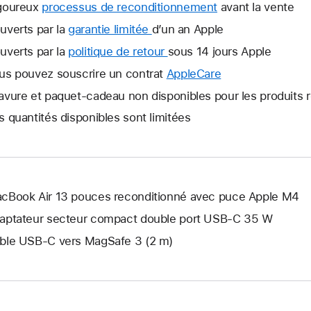
goureux
processus de reconditionnement
avant la vente
uverts par la
garantie limitée
Une
d’un an Apple
nouvelle
uverts par la
politique de retour
Une
sous 14 jours Apple
fenêtre
nouvelle
us pouvez souscrire un contrat
AppleCare
Une
s’ouvre.
fenêtre
nouvelle
avure et paquet-cadeau non disponibles pour les produits 
s’ouvre.
fenêtre
s quantités disponibles sont limitées
s’ouvre.
cBook Air 13 pouces reconditionné avec puce Apple M4
aptateur secteur compact double port USB-C 35 W
ble USB-C vers MagSafe 3 (2 m)