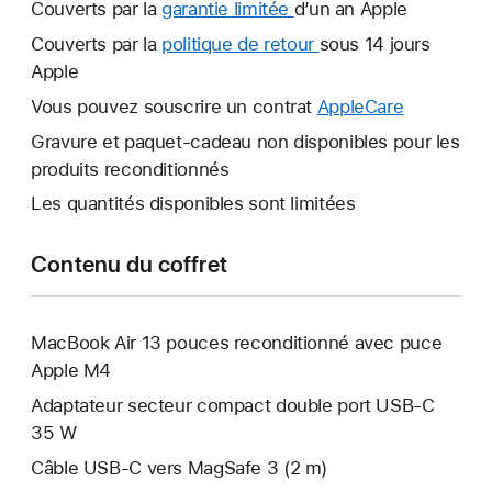
Couverts par la
garantie limitée
Une
d’un an Apple
nouvelle
Couverts par la
politique de retour
Une
sous 14 jours
fenêtre
Apple
nouvelle
s’ouvre.
fenêtre
Vous pouvez souscrire un contrat
AppleCare
Une
s’ouvre.
nouvelle
Gravure et paquet-cadeau non disponibles pour les
fenêtre
produits reconditionnés
s’ouvre.
Les quantités disponibles sont limitées
Contenu du coffret
MacBook Air 13 pouces reconditionné avec puce
Apple M4
Adaptateur secteur compact double port USB-C
35 W
Câble USB-C vers MagSafe 3 (2 m)