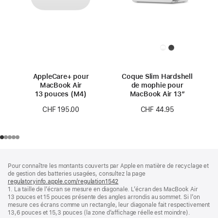
AppleCare+ pour
Coque Slim Hardshell
MacBook Air
de mophie pour
13 pouces (M4)
MacBook Air 13″
CHF 195.00
CHF 44.95
Pied
Notes
Pour connaître les montants couverts par Apple en matière de recyclage et
de
de
de gestion des batteries usagées, consultez la page
bas
page
regulatoryinfo.apple.com/regulation1542
(s’ouvre
de
1. La taille de l’écran se mesure en diagonale. L’écran des MacBook Air
dans
page
13 pouces et 15 pouces présente des angles arrondis au sommet. Si l’on
une
mesure ces écrans comme un rectangle, leur diagonale fait respectivement
nouvelle
13,6 pouces et 15,3 pouces (la zone d’affichage réelle est moindre).
fenêtre)