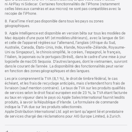
ni AirPlay ni Sidecar. Certaines fonctionnalités de l’iPhone (notamment
celles liées aux caméras et aux micros) ne sont pas compatibles avec la
recopie de l’iPhone.
8. FaceTime n’est pas disponible dans tous les pays ou zones
géographiques.
9. Apple Intelligence est disponible en version bêta sur tous les modèles de
Mac équipés d’une puce M1 (et modèles ultérieurs), avec la langue de Siri
et celle de l’appareil réglées sur l’allemand, l’anglais (Afrique du Sud,
Australie, Canada, États-Unis, Inde, Irlande, Nouvelle-Zélande, Royaume-
Uni ou Singapour), le chinois simplifié, le coréen, l’espagnol, le français,
l’italien, le japonais ou le portugais (Brésil), dans le cadre d’une mise à jour
logicielle de macOS Sequoia. D’autres langues, dont le vietnamien, suivront
dans le courant de l’année. La disponibilité des fonctionnalités peut varier
en fonction des zones géographiques et des langues.
Les prix comprennent la TVA (8,1 %), le droit de timbre fédéral, le cas
échéant, et les frais de recyclage anticipés, mais s’entendent hors frais de
livraison (sauf mention contraire). Le taux de TVA sur les produits qualifiés
de services selon le droit fiscal européen est de 23 %, la TVA étant facturée
au taux en vigueur dans le pays où Apple Sales International fournit lesdits
produits, à savoir la République d’Irlande. Le formulaire de commande
indique la TVA due sur les produits sélectionnés.
Apple Distribution International Ltd. agit en tant qu’agent lié et prestataire
de services chargé des réclamations pour AIG Europe Limited, à Zurich.