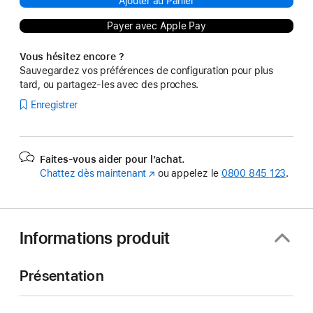
Ajouter au Panier
Payer avec Apple Pay
Vous hésitez encore ?
Sauvegardez vos préférences de configuration pour plus
tard, ou partagez-les avec des proches.
Enregistrer
Faites-vous aider pour l’achat.
Chattez dès maintenant
(s’ouvre
ou appelez le
0800 845 123
.
dans
une
nouvelle
fenêtre)
Informations produit
Présentation