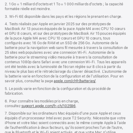
2. 1 Go = 1 milliard d’octets et 1 To = 1 000 milliards d’octets ; la capacité
formatée réelle est moindre.
3. Wi-Fi 6E disponible dans les pays et les régions le prenant en charge.
4. Tests réalisés par Apple en janvier 2025 sur des prototypes de
MacBook Air 13 pouces équipés de la puce Apple M4 avec CPU 10 cœurs
et GPU 8 cœurs, et sur des prototypes de MacBook Air 15 pouces équipés
de la puce Apple M4 avec CPU 10 cœurs et GPU 10 cœurs, tous
configurés avec 16 Go de RAM et un SSD de 256 Go. Autonomie de la
batterie pour la navigation web sans fil mesurée à travers la consultation de
25 sites web populaires avec une connexion Wi-Fi. Autonomie de la
batterie pour le streaming vidéo mesurée à travers la consultation de
contenus 1080p dans Safari avec une connexion Wi-Fi. Tous les appareils
ont été testés avec la luminosité de l’écran réglée sur 8 clics à partir du
niveau le plus bas et le rétroéclairage du clavier désactivé. L’autonomie de
la batterie varie en fonction de la configuration et de l’utilisation. Pour en
savoir plus, consultez la page
apple.com/chfr/batteries/
.
5. Le poids varie en fonction de la configuration et du procédé de
fabrication.
6. Pour connaître les modèles pris en charge,
consultez
support.apple.com/fr-ch/102596
.
7. Disponible sur les ordinateurs Mac équipés d’une puce Apple et ceux
équipés d’un processeur Intel avec puce T2 Security. Nécessite que votre
iPhone et votre Mac soient connectés avec le même compte Apple à l’aide
de l’authentification à deux facteurs, qu’ils soient proches l’un de l’autre,
que le Bluetooth et le Wi-Fi soient activés, et que votre Mac n’utilise