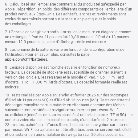
6. Calcul basé sur l’emballage commercial du produit tel qu’expédié par
Apple. Répartition, en poids, des différents composants de l’emballage d’un
produit vendu aux États-Unis. Les adhésifs, encres et revêtements sont
exclus de nos calculs portant sur la teneur en plastique et le poids
des emballages.
7. L’écran a des angles arrondis. Lorsqu’on le mesure en diagonale comme
un rectangle, l’iPad Air 11 pouces fait 10,86 pouces. L’iPad Air 13 pouces
mesure 12.9 pouces. La zone d’affichage réelle est moindre.
8. L’autonomie de la batterie varie en fonction de la configuration et de
l’utilisation. Pour en savoir plus, consultez la page
apple.com/chfr/batteries
.
9. L’espace disponible est moindre et varie en fonction de nombreux
facteurs. La capacité de stockage est susceptible de changer suivant la
version des logiciels, les réglages et le modèle d’iPad. 1 Go = 1 milliard
d’octets ; 1 To = 1 000 milliards d’octets. La capacité formatée réelle est
moindre.
10. Tests réalisés par Apple en janvier et février 2025 sur des prototypes
d’iPad Air 11 pouces (M3) et d’iPad Air 13 pouces (M3). Tests consistant à
décharger complètement la batterie en effectuant chacune des tâches
suivantes : lecture vidéo et navigation sur Internet par réseau Wi-Fi
ou cellulaire (modèles cellulaires associés à un forfait mobile LTE et 5G). Le
contenu vidéo était un film passé en boucle, d’une durée de 2 heures et
23 minutes, acheté sur l’iTunes Store. Les tests de navigation sur Internet
par réseau Wi‑Fi ou cellulaire ont été effectués avec un serveur web dédié
et consistaient en une simulation de navigation sur 20 sites populaires.