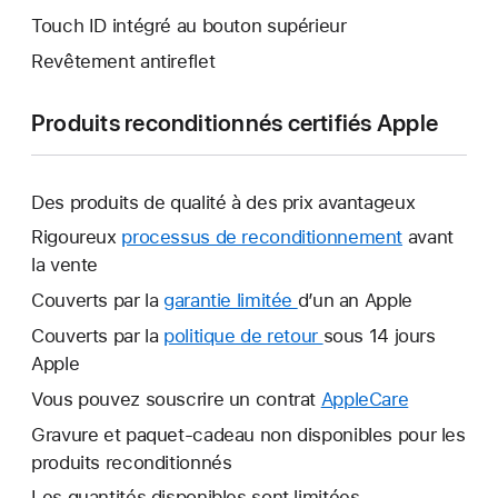
Touch ID intégré au bouton supérieur
Revêtement antireflet
Produits reconditionnés certifiés Apple
Des produits de qualité à des prix avantageux
Rigoureux
processus de reconditionnement
avant
la vente
Couverts par la
garantie limitée
Une
d’un an Apple
nouvelle
Couverts par la
politique de retour
Une
sous 14 jours
fenêtre
Apple
nouvelle
s’ouvre.
fenêtre
Vous pouvez souscrire un contrat
AppleCare
Une
s’ouvre.
nouvelle
Gravure et paquet-cadeau non disponibles pour les
fenêtre
produits reconditionnés
s’ouvre.
Les quantités disponibles sont limitées