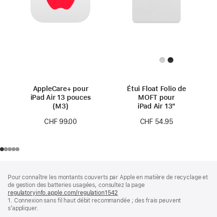
AppleCare+ pour
Étui Float Folio de
iPad Air 13 pouces
MOFT pour
(M3)
iPad Air 13″
CHF 99.00
CHF 54.95
Pied
Notes
Pour connaître les montants couverts par Apple en matière de recyclage et
de
de
de gestion des batteries usagées, consultez la page
bas
page
regulatoryinfo.apple.com/regulation1542
(s’ouvre
de
1. Connexion sans fil haut débit recommandée ; des frais peuvent
dans
page
s’appliquer.
une
nouvelle