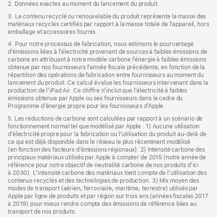
2. Données exactes au moment du lancement du produit.
fenêtre)
3. Le contenu recyclé ou renouvelable du produit représente la masse des
matériaux recyclés certifiés par rapport à la masse totale de l’appareil, hors
emballage et accessoires fournis.
4. Pour notre processus de fabrication, nous estimons le pourcentage
d’émissions liées à l’électricité provenant de sources à faibles émissions de
carbone en attribuant à notre modèle carbone l’énergie à faibles émissions
obtenue par nos fournisseurs l’année fiscale précédente, en fonction de la
répartition des opérations de fabrication entre fournisseurs au moment du
lancement du produit. Ce calcul évalue les fournisseurs intervenant dans la
production de l’iPad Air. Ce chiffre n’inclut que l’électricité à faibles
émissions obtenue par Apple ou ses fournisseurs dans le cadre du
Programme d’énergie propre pour les fournisseurs d’Apple.
5. Les réductions de carbone sont calculées par rapport à un scénario de
fonctionnement normal tel que modélisé par Apple : 1) Aucune utilisation
d’électricité propre pour la fabrication ou l’utilisation du produit au‑delà de
ce qui est déjà disponible dans le réseau le plus récemment modélisé
(en fonction des facteurs d’émissions régionaux). 2) Intensité carbone des
principaux matériaux utilisés par Apple à compter de 2015 (notre année de
référence pour notre objectif de neutralité carbone de nos produits d’ici
à 2030). L’intensité carbone des matériaux tient compte de l’utilisation des
contenus recyclés et des technologies de production. 3) Mix moyen des
modes de transport (aérien, ferroviaire, maritime, terrestre) utilisés par
Apple par ligne de produits et par région sur trois ans (années fiscales 2017
à 2019) pour mieux rendre compte des émissions de référence liées au
transport de nos produits.