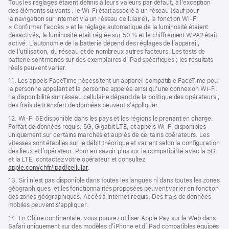
Tous les réglages étaient définis à leurs valeurs par défaut, à l’exception
des éléments suivants : le Wi‑Fi était associé à un réseau (sauf pour
la navigation sur Internet via un réseau cellulaire), la fonction Wi‑Fi
« Confirmer l’accès » et le réglage automatique de la luminosité étaient
désactivés, la luminosité était réglée sur 50 % et le chiffrement WPA2 était
activé. L’autonomie de la batterie dépend des réglages de l’appareil,
de l’utilisation, du réseau et de nombreux autres facteurs. Les tests de
batterie sont menés sur des exemplaires d’iPad spécifiques ; les résultats
réels peuvent varier.
11. Les appels FaceTime nécessitent un appareil compatible FaceTime pour
la personne appelant et la personne appelée ainsi qu’une connexion Wi‑Fi.
La disponibilité sur réseau cellulaire dépend de la politique des opérateurs ;
des frais de transfert de données peuvent s’appliquer.
12. Wi‑Fi 6E disponible dans les pays et les régions le prenant en charge.
Forfait de données requis. 5G, Gigabit LTE, et appels Wi‑Fi disponibles
uniquement sur certains marchés et auprès de certains opérateurs. Les
vitesses sont établies sur le débit théorique et varient selon la configuration
des lieux et l’opérateur. Pour en savoir plus sur la compatibilité avec la 5G
et la LTE, contactez votre opérateur et consultez
apple.com/chfr/ipad/cellular
.
13. Siri n’est pas disponible dans toutes les langues ni dans toutes les zones
géographiques, et les fonctionnalités proposées peuvent varier en fonction
des zones géographiques. Accès à Internet requis. Des frais de données
mobiles peuvent s’appliquer.
14. En Chine continentale, vous pouvez utiliser Apple Pay sur le Web dans
Safari uniquement sur des modèles d’iPhone et d’iPad compatibles équipés