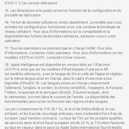
d’iOS 11.2 (ou version ultérieure).
15. Les dimensions et le poids varient en fonction de la configuration et du
procédé de fabrication.
16. Forfait de données cellulaires vendu séparément. Le modèle que vous
achetez est configuré pour fonctionner avec une certaine technologie de
réseau cellulaire. Pour plus d’informations sur la compatibilité et la
disponibilité des forfaits de données cellulaires, adressez‑vous à votre
opérateur.
17. Tous les opérateurs ne prennent pas en charge l’eSIM. Pour plus
d’informations, contactez votre opérateur. Pour plus d’informations sur les
modèles A3270 et A3271, contactez China Unicom.
18. Apple Intelligence est disponible en version bêta sur l’iPad mini
(A17 Pro) ainsi que sur les modèles d’iPad équipés d’une puce M1
(et modèles ultérieurs), avec la langue de Siri et celle de l’appareil réglées
sur la même langue prise en charge, dans le cadre d’une mise à jour
logicielle d’iPadOS 18. Les langues prises en charge comprennent
l’allemand, l’anglais, le coréen, le chinois (simplifié), l’espagnol, le français,
l’italien, le japonais et le portugais (Brésil). D’autres langues, dont
le vietnamien, suivront dans le courant de l’année. La disponibilité des
fonctionnalités peut varier en fonction des régions et des langues.
Les prix comprennent la TVA (8,1 %), le droit de timbre fédéral, le cas
échéant, et les frais de recyclage anticipés, mais s’entendent hors frais de
livraison (sauf mention contraire). Le taux de TVA sur les produits qualifiés
de services selon le droit fiscal européen est de 23 %, la TVA étant facturée
au taux en vigueur dans le pays où Apple Sales International fournit lesdits