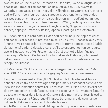
Mac équipés d’une puce M1 (et modèles ultérieurs), avec la langue de Siri
et celle de l’appareil réglées sur l’anglais (Afrique du Sud, Australie,
Canada, États‑Unis, Irlande, Nouvelle-Zélande ou Royaume-Uni), dans le
cadre d’une mise à jour de macOS Sequoia. Des fonctionnalités et des
langues supplémentaires seront disponibles en avril, et d’autres langues
seront disponibles plus tard dans l’année. En 2025, les langues suivantes
seront prises en charge : allemand, anglais (Inde, Singapour), chinois,
coréen, espagnol, français, italien, japonais, portugais et vietnamien.
6. Disponible sur les ordinateurs Mac équipés d’une puce Apple et ceux
équipés d’un processeur Intel avec puce T2 Security. Nécessite que votre
iPhone et votre Mac soient connectés avec le même compte Apple à l’aide
de l’authentification à deux facteurs, qu’ils soient proches l’un de l’autre,
que le Bluetooth et le Wi-Fi soient activés, et que votre Mac n’utilise
ni AirPlay ni Sidecar. Certaines fonctionnalités de l’iPhone (notamment
celles liées aux caméras et aux micros) ne sont pas compatibles avec la
recopie de l’iPhone.
7. L’iMac avec CPU 8 cœurs prend en charge un écran externe. L’iMac
avec CPU 10 cœurs prend en charge jusqu’à deux écrans externes.
Les prix comprennent la TVA (8,1 %), le droit de timbre fédéral, le cas
échéant, et les frais de recyclage anticipés, mais s’entendent hors frais de
livraison (sauf mention contraire). Le taux de TVA sur les produits qualifiés
de services selon le droit fiscal européen est de 23 %, la TVA étant facturée
au taux en vigueur dans le pays où Apple Sales International fournit lesdits
produits, à savoir la République d’Irlande. Le formulaire de commande
indique la TVA due sur les produits sélectionnés.
Apple Distribution International Ltd. agit en tant qu’agent lié et prestataire