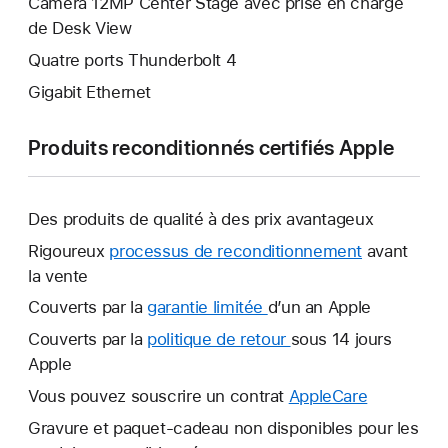
Caméra 12MP Center Stage avec prise en charge
de Desk View
Quatre ports Thunderbolt 4
Gigabit Ethernet
Produits reconditionnés certifiés Apple
Des produits de qualité à des prix avantageux
Rigoureux
processus de reconditionnement
avant
la vente
Couverts par la
garantie limitée
Une
d’un an Apple
nouvelle
Couverts par la
politique de retour
Une
sous 14 jours
fenêtre
Apple
nouvelle
s’ouvre.
fenêtre
Vous pouvez souscrire un contrat
AppleCare
Une
s’ouvre.
nouvelle
Gravure et paquet-cadeau non disponibles pour les
fenêtre