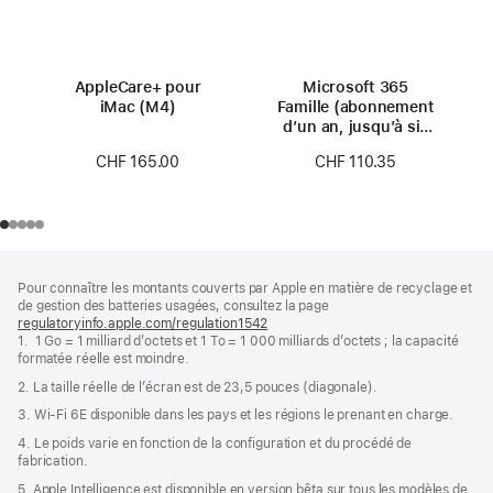
AppleCare+ pour
Microsoft 365
iMac (M4)
Famille (abonnement
d’un an, jusqu’à six
personnes)
CHF 165.00
CHF 110.35
Pied
Notes
Pour connaître les montants couverts par Apple en matière de recyclage et
de
de
de gestion des batteries usagées, consultez la page
bas
page
regulatoryinfo.apple.com/regulation1542
(s’ouvre
de
1. 1 Go = 1 milliard d’octets et 1 To = 1 000 milliards d’octets ; la capacité
dans
page
formatée réelle est moindre.
une
nouvelle
2. La taille réelle de l’écran est de 23,5 pouces (diagonale).
fenêtre)
3. Wi-Fi 6E disponible dans les pays et les régions le prenant en charge.
4. Le poids varie en fonction de la configuration et du procédé de
fabrication.
5. Apple Intelligence est disponible en version bêta sur tous les modèles de