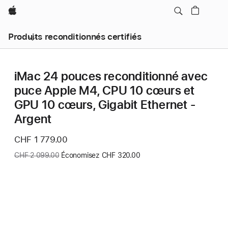
Apple
Produits reconditionnés certifiés
iMac 24 pouces reconditionné avec
puce Apple M4, CPU 10 cœurs et
GPU 10 cœurs, Gigabit Ethernet -
Argent
Nouveau
CHF 1 779.00
prix
Ancien
CHF 2 099.00
Économisez CHF 320.00
prix
: