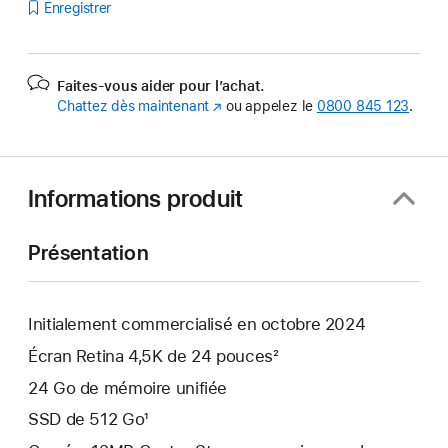
Enregistrer
Faites-vous aider pour l’achat.
Chattez dès maintenant
(s’ouvre
ou appelez le
0800 845 123
.
dans
une
nouvelle
fenêtre)
Informations produit
Présentation
Initialement commercialisé en octobre 2024
Écran Retina 4,5K de 24 pouces²
24 Go de mémoire unifiée
SSD de 512 Go¹