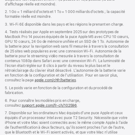
d’affichage réelle est moindre).
fenêtre)
2. 1 Go = 1 milliard d’octets et 1 To = 1 000 milliards d’octets ; la capacité
formatée réelle est moindre.
3. Wi-Fi 6E disponible dans les pays et les régions le prenant en charge.
4. Tests réalisés par Apple en septembre 2025 sur des prototypes de
MacBook Pro 14 pouces équipés de la puce Apple M5 avec CPU 10 cœurs,
GPU 10 cœurs, 24 Go de mémoire unifiée et un SSD de 1 To. Autonomie de
la batterie pour la navigation web sans fil mesurée à travers la consultation
de 25 sites web populaires avec une connexion Wi-Fi. Autonomie de la
batterie pour le streaming vidéo mesurée à travers la consultation de
contenus 1080p dans Safari avec une connexion Wi-Fi. La luminosité de
l’écran était réglée sur 8 clics à partir du niveau le plus bas et le
rétroéclairage du clavier était désactivé. L’autonomie de la batterie varie
en fonction de la configuration et de l’utilisation. Pour en savoir plus,
consultez la page
apple.com/chfr/batteries
.
5. Le poids varie en fonction de la configuration et du procédé de
fabrication.
6. Pour connaître les modèles pris en charge,
consultez
support.apple.com/fr-ch/102596
.
7. Disponible sur les ordinateurs Mac équipés d’une puce Apple et ceux
équipés d’un processeur Intel avec puce T2 Security. Nécessite que votre
iPhone et votre Mac soient connectés avec le même compte Apple à l’aide
de l’authentification à deux facteurs, qu’ils soient proches l’un de l’autre,
que le Bluetooth et le Wi-Fi soient activés, et que votre Mac n’utilise