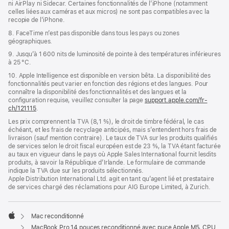
ni AirPlay ni Sidecar. Certaines fonctionnalités de l’iPhone (notamment
celles liées aux caméras et aux micros) ne sont pas compatibles avec la
recopie de l’iPhone.
8. FaceTime n’est pas disponible dans tous les pays ou zones
géographiques.
9. Jusqu’à 1 600 nits de luminosité de pointe à des températures inférieures
à 25 °C.
10. Apple Intelligence est disponible en version bêta. La disponibilité des
fonctionnalités peut varier en fonction des régions et des langues. Pour
connaître la disponibilité des fonctionnalités et des langues et la
configuration requise, veuillez consulter la page
support.apple.com/fr-
ch/121115
.
Les prix comprennent la TVA (8,1 %), le droit de timbre fédéral, le cas
échéant, et les frais de recyclage anticipés, mais s’entendent hors frais de
livraison (sauf mention contraire). Le taux de TVA sur les produits qualifiés
de services selon le droit fiscal européen est de 23 %, la TVA étant facturée
au taux en vigueur dans le pays où Apple Sales International fournit lesdits
produits, à savoir la République d’Irlande. Le formulaire de commande
indique la TVA due sur les produits sélectionnés.
Apple Distribution International Ltd. agit en tant qu’agent lié et prestataire
de services chargé des réclamations pour AIG Europe Limited, à Zurich.
Mac reconditionné
Apple
MacBook Pro 14 pouces reconditionné avec puce Apple M5, CPU 10 cœurs, GPU 10 cœurs - Noir sidéral