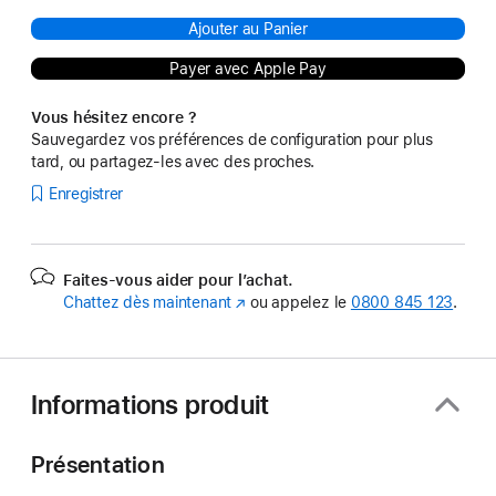
Ajouter au Panier
Payer avec Apple Pay
Vous hésitez encore ?
Sauvegardez vos préférences de configuration pour plus
tard, ou partagez-les avec des proches.
Enregistrer
Faites-vous aider pour l’achat.
Chattez dès maintenant
(s’ouvre
ou appelez le
0800 845 123
.
dans
une
nouvelle
fenêtre)
Informations produit
Présentation