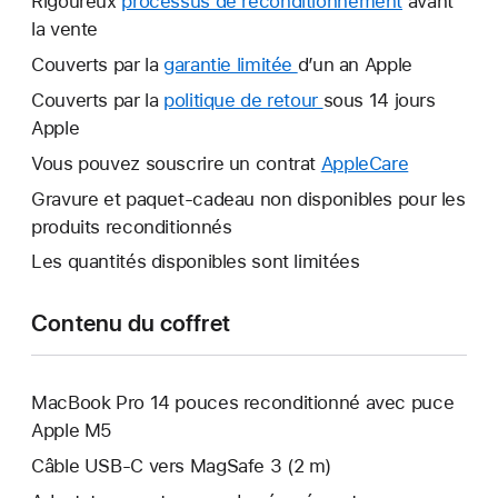
Rigoureux
processus de reconditionnement
avant
la vente
Couverts par la
garantie limitée
Une
d’un an Apple
nouvelle
Couverts par la
politique de retour
Une
sous 14 jours
fenêtre
Apple
nouvelle
s’ouvre.
fenêtre
Vous pouvez souscrire un contrat
AppleCare
Une
s’ouvre.
nouvelle
Gravure et paquet-cadeau non disponibles pour les
fenêtre
produits reconditionnés
s’ouvre.
Les quantités disponibles sont limitées
Contenu du coffret
MacBook Pro 14 pouces reconditionné avec puce
Apple M5
Câble USB-C vers MagSafe 3 (2 m)