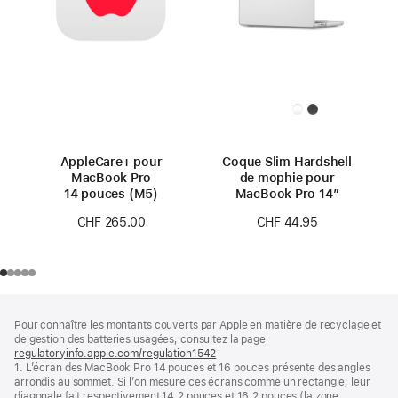
AppleCare+ pour
Coque Slim Hardshell
MacBook Pro
de mophie pour
14 pouces (M5)
MacBook Pro 14″
CHF 265.00
CHF 44.95
Pied
Notes
Pour connaître les montants couverts par Apple en matière de recyclage et
de
de
de gestion des batteries usagées, consultez la page
bas
page
regulatoryinfo.apple.com/regulation1542
(s’ouvre
de
1. L’écran des MacBook Pro 14 pouces et 16 pouces présente des angles
dans
page
arrondis au sommet. Si l’on mesure ces écrans comme un rectangle, leur
une
diagonale fait respectivement 14,2 pouces et 16,2 pouces (la zone
nouvelle