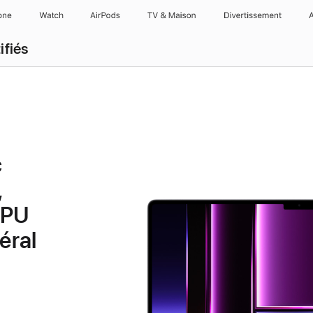
one
Watch
AirPods
TV & Maison
Divertissements
ifiés
c
,
GPU
éral