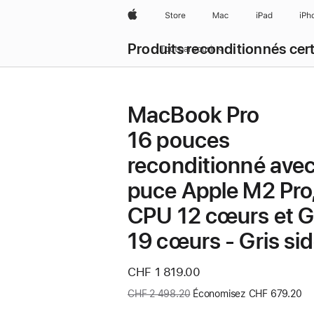
Apple
Store
Mac
iPad
iPh
Produits reconditionnés cert
Tout parcourir
MacBook Pro
16 pouces
reconditionné ave
puce Apple M2 Pro
CPU 12 cœurs et 
19 cœurs - Gris sid
Nouveau
CHF 1 819.00
prix
Ancien
CHF 2 498.20
Économisez CHF 679.20
prix