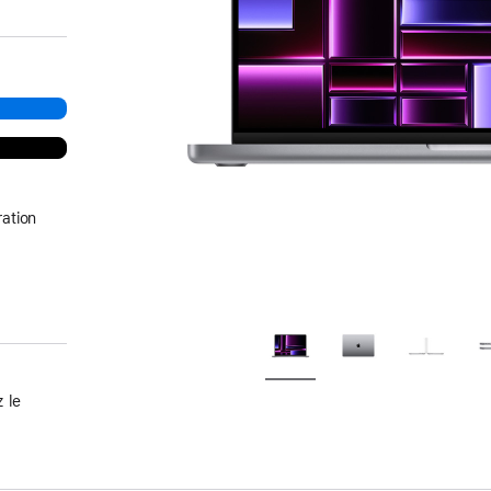
ation
 le