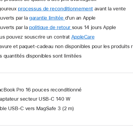
goureux
processus de reconditionnement
avant la vente
uverts par la
garantie limitée
Une
d’un an Apple
nouvelle
uverts par la
politique de retour
Une
sous 14 jours Apple
fenêtre
nouvelle
us pouvez souscrire un contrat
AppleCare
Une
s’ouvre.
fenêtre
nouvelle
avure et paquet-cadeau non disponibles pour les produits 
s’ouvre.
fenêtre
s quantités disponibles sont limitées
s’ouvre.
cBook Pro 16 pouces reconditionné
aptateur secteur USB-C 140 W
ble USB-C vers MagSafe 3 (2 m)