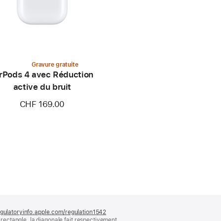
Gravure gratuite
rPods 4 avec Réduction
active du bruit
CHF 169.00
gulatoryinfo.apple.com/regulation1542
(s’ouvre
ectangle, la diagonale fait respectivement
dans