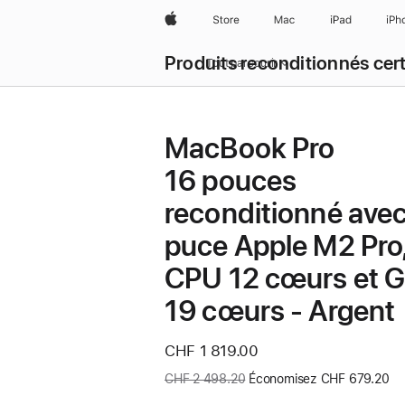
Apple
Store
Mac
iPad
iPh
Produits reconditionnés cert
Tout parcourir
MacBook Pro
16 pouces
reconditionné ave
puce Apple M2 Pro
CPU 12 cœurs et 
19 cœurs - Argent
Nouveau
CHF 1 819.00
prix
Ancien
CHF 2 498.20
Économisez CHF 679.20
prix