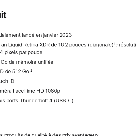
it
itialement lancé en janvier 2023
ran Liquid Retina XDR de 16,2 pouces (diagonale)
; résolut
1
4 pixels par pouce
 Go de mémoire unifiée
D de 512 Go
2
uch ID
méra FaceTime HD 1080p
ois ports Thunderbolt 4 (USB-C)
s produits de qualité à des prix avantageux