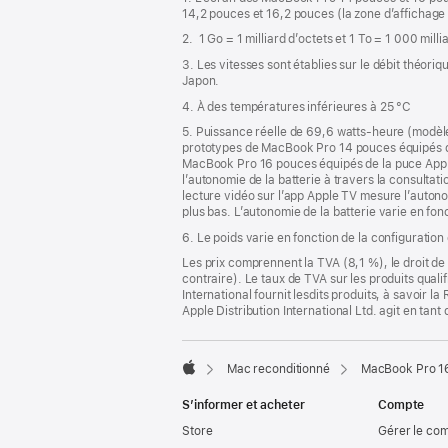
bas
page
14,2 pouces et 16,2 pouces (la zone d’affichage 
de
2. 1 Go = 1 milliard d’octets et 1 To = 1 000 mill
page
3. Les vitesses sont établies sur le débit théor
Japon.
4. À des températures inférieures à 25 °C
5. Puissance réelle de 69,6 watts-heure (modèl
prototypes de MacBook Pro 14 pouces équipés d
MacBook Pro 16 pouces équipés de la puce Appl
l’autonomie de la batterie à travers la consultatio
lecture vidéo sur l’app Apple TV mesure l’autonom
plus bas. L’autonomie de la batterie varie en fonc
6. Le poids varie en fonction de la configuration
Les prix comprennent la TVA (8,1 %), le droit de 
contraire). Le taux de TVA sur les produits quali
International fournit lesdits produits, à savoir 
Apple Distribution International Ltd. agit en tan
Mac reconditionné
MacBook Pro 16
Apple
S’informer et acheter
Compte
Store
Gérer le co