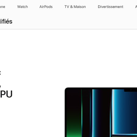
one
Watch
AirPods
TV & Maison
Divertissements
ifiés
c
,
GPU