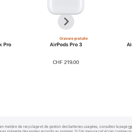
Précédent
Suivant
Gravure gratuite
k Pro
AirPods Pro 3
Ai
CHF 219.00
en matière de recyclage et de gestion des batteries usagées, consultez la page
re
ces présente des angles arrondis au sommet. Si l’on mesure cet écran comme un r