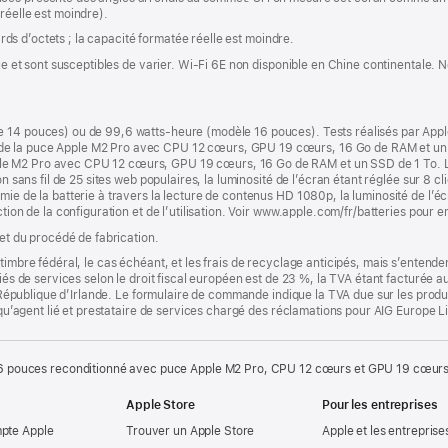
réelle est moindre).
iards d’octets ; la capacité formatée réelle est moindre.
ique et sont susceptibles de varier. Wi‑Fi 6E non disponible en Chine continentale.
e 14 pouces) ou de 99,6 watts-heure (modèle 16 pouces). Tests réalisés par Ap
e la puce Apple M2 Pro avec CPU 12 cœurs, GPU 19 cœurs, 16 Go de RAM et un S
e M2 Pro avec CPU 12 cœurs, GPU 19 cœurs, 16 Go de RAM et un SSD de 1 To. Le 
n sans fil de 25 sites web populaires, la luminosité de l’écran étant réglée sur 8 cli
ie de la batterie à travers la lecture de contenus HD 1080p, la luminosité de l’écr
tion de la configuration et de l’utilisation. Voir www.apple.com/fr/batteries pour e
 et du procédé de fabrication.
timbre fédéral, le cas échéant, et les frais de recyclage anticipés, mais s’entenden
fiés de services selon le droit fiscal européen est de 23 %, la TVA étant facturée 
la République d’Irlande. Le formulaire de commande indique la TVA due sur les produ
t qu’agent lié et prestataire de services chargé des réclamations pour AIG Europe L
 pouces reconditionné avec puce Apple M2 Pro, CPU 12 cœurs et GPU 19 cœurs
Apple Store
Pour les entreprises
mpte Apple
Trouver un Apple Store
Apple et les entreprise