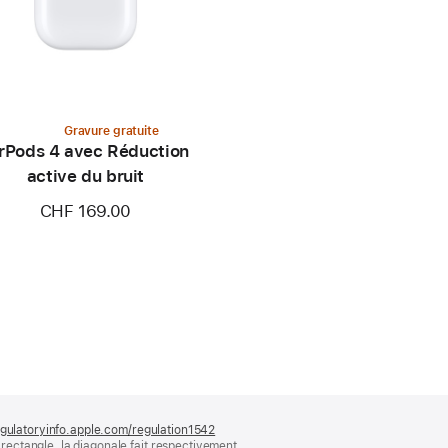
Gravure gratuite
rPods 4 avec Réduction
active du bruit
CHF 169.00
gulatoryinfo.apple.com/regulation1542
(s’ouvre
ectangle, la diagonale fait respectivement
dans