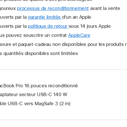
goureux
processus de reconditionnement
avant la vente
uverts par la
garantie limitée
Une
d’un an Apple
nouvelle
uverts par la
politique de retour
Une
sous 14 jours Apple
fenêtre
nouvelle
us pouvez souscrire un contrat
AppleCare
Une
s’ouvre.
fenêtre
nouvelle
avure et paquet-cadeau non disponibles pour les produits 
s’ouvre.
fenêtre
s quantités disponibles sont limitées
s’ouvre.
cBook Pro 16 pouces reconditionné
aptateur secteur USB-C 140 W
ble USB-C vers MagSafe 3 (2 m)