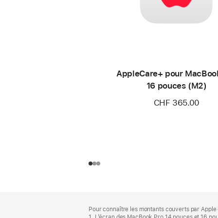
AppleCare+ pour MacBoo
16 pouces (M2)
CHF 365.00
Pied
Notes
Pour connaître les montants couverts par Apple 
de
de
1. L’écran des MacBook Pro 14 pouces et 16 pou