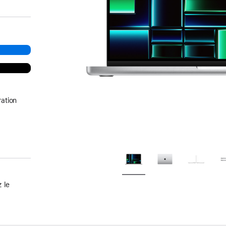
ation
 le