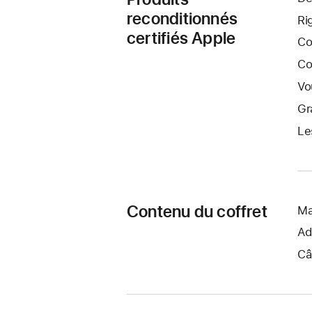
reconditionnés
Ri
certifiés Apple
Co
Co
Vo
Gr
Le
Contenu du coffret
Ma
Ad
Câ