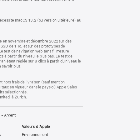
une
nouvelle
fenêtre)
 Nécessite macOS 13.2 (ou version ultérieure) au
ple en novembre et décembre 2022 sur des
SD de 1 To, et sur des prototypes de
test de navigation web sans fil mesure
cs à partir du niveau le plus bas. Le test de
an étant réglée sur 8 clics à partir du niveau le
n savoir plus.
t hors frais de livraison (sauf mention
au taux en vigueur dans le pays où Apple Sales
its sélectionnés.
imited, à Zurich.
 - Argent
Valeurs d’Apple
s
Environnement