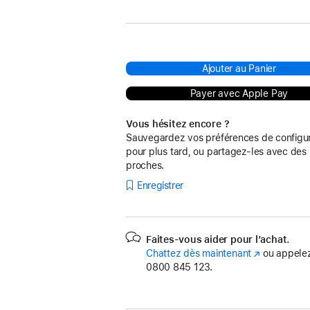
:
Ajouter au Panier
Payer avec Apple Pay
Vous hésitez encore ?
Sauvegardez vos préférences de configur
pour plus tard, ou partagez-les avec des
proches.
Enregistrer
Faites-vous aider pour l’achat.
Chattez dès maintenant
(s’ouvre
ou appelez
0800 845 123.
dans
une
nouvelle
fenêtre)