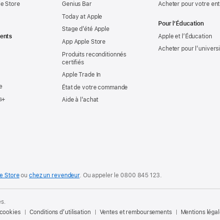
e Store
Genius Bar
Acheter pour votre ent
Today at Apple
Pour l’Éducation
Stage d’été Apple
ents
Apple et l’Éducation
App Apple Store
Acheter pour l’univers
Produits reconditionnés
certifiés
Apple Trade In
e
État de votre commande
s+
Aide à l’achat
e Store
ou
chez un revendeur
. Ou
appeler le
0800 845 123
.
és.
 cookies
Conditions d’utilisation
Ventes et remboursements
Mentions léga