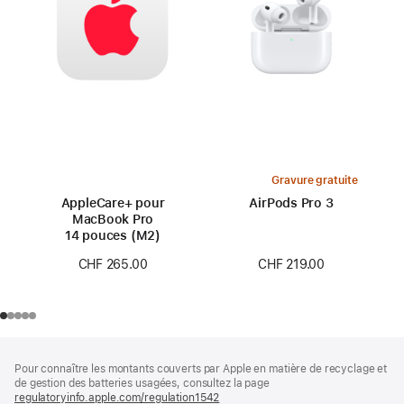
Gravure gratuite
AppleCare+ pour
AirPods Pro 3
MacBook Pro
14 pouces (M2)
CHF 219.00
CHF 265.00
Pied
Notes
Pour connaître les montants couverts par Apple en matière de recyclage et
de
de
de gestion des batteries usagées, consultez la page
bas
page
regulatoryinfo.apple.com/regulation1542
(s’ouvre