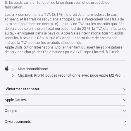
6. Le poids varie en fonction de la configuration et du procédé de
fabrication.
Les prix comprennent la TVA (8,1 %), le droit de timbre fédéral, le cas
échéant, et les frais de recyclage anticipés, mais s’entendent hors frais de
livraison (sauf mention contraire). Le taux de TVA sur les produits qualifiés
de services selon le droit fiscal européen est de 23 %, la TVA étant facturée
au taux en vigueur dans le pays où Apple Sales International fournit lesdits
produits, à savoir la République d’Irlande. Le formulaire de commande
indique la TVA due sur les produits sélectionnés.
Apple Distribution International Ltd. agit en tant qu’agent lié et prestataire
de services chargé des réclamations pour AIG Europe Limited, à Zurich.
Mac reconditionné
Apple
MacBook Pro 14 pouces reconditionné avec puce Apple M2 Pro, CPU 10 cœurs et GPU 16 cœurs - Gris sidéral
S’informer et acheter
Apple Cartes
Compte
Divertissements