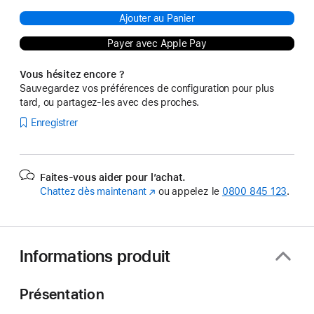
Ajouter au Panier
Payer avec Apple Pay
Vous hésitez encore ?
Sauvegardez vos préférences de configuration pour plus
tard, ou partagez-les avec des proches.
Enregistrer
Faites-vous aider pour l’achat.
Chattez dès maintenant
(s’ouvre
ou appelez le
0800 845 123
.
dans
une
nouvelle
fenêtre)
Informations produit
Présentation