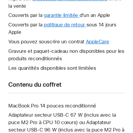
la vente
Couverts par la
garantie limitée
Une
d’un an Apple
nouvelle
Couverts par la
politique de retour
Une
sous 14 jours
fenêtre
Apple
nouvelle
s’ouvre.
fenêtre
Vous pouvez souscrire un contrat
AppleCare
Une
s’ouvre.
nouvelle
Gravure et paquet-cadeau non disponibles pour les
fenêtre
produits reconditionnés
s’ouvre.
Les quantités disponibles sont limitées
Contenu du coffret
MacBook Pro 14 pouces reconditionné
Adaptateur secteur USB‑C 67 W (inclus avec la
puce M2 Pro à CPU 10 cœurs) ou Adaptateur
secteur USB‑C 96 W (inclus avec la puce M2 Pro à