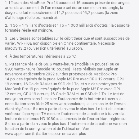
de
1. L’écran des MacBook Pro 14 pouces et 16 pouces présente des angles
dans
page
arrondis au sommet. Si l’on mesure cet écran comme un rectangle, la
une
diagonale fait respectivement 14,2 pouces et 16,2 pouces (la zone
nouvelle
d’affichage réelle est moindre).
fenêtre)
2. 1 Go = 1 milliard d’octets et 1 To = 1 000 milliards d’octets ; la capacité
formatée réelle est moindre.
3. Les vitesses sont établies sur le débit théorique et sont susceptibles de
varier. Wi‑Fi 6E non disponible en Chine continentale. Nécessite
macOS 13.2 (ou version ultérieure) au Japon.
4. À des températures inférieures à 25 °C
5. Puissance réelle de 69,6 watts-heure (modèle 14 pouces) ou de
99,6 watts-heure (modèle 16 pouces). Tests réalisés par Apple en
novembre et décembre 2022 sur des prototypes de MacBook Pro
14 pouces équipés de la puce Apple M2 Pro avec CPU 12 cœurs, GPU
19 cœurs, 16 Go de RAM et un SSD de 1 To, et sur des prototypes de
MacBook Pro 16 pouces équipés de la puce Apple M2 Pro avec CPU
12 cœurs, GPU 19 cœurs, 16 Go de RAM et un SSD de 1 To. Le test de
navigation web sans fil mesure l’autonomie de la batterie à travers la
consultation sans fil de 25 sites web populaires, la luminosité de l’écran
étant réglée sur 8 clics à partir du niveau le plus bas. Le test de lecture
vidéo sur l’app Apple TV mesure l’autonomie de la batterie à travers la
lecture de contenus HD 1080p, la luminosité de l’écran étant réglée sur
8 clics à partir du niveau le plus bas. L’autonomie de la batterie varie en
fonction de la configuration et de l’utilisation. Voir
www.apple.com/fr/batteries pour en savoir plus.