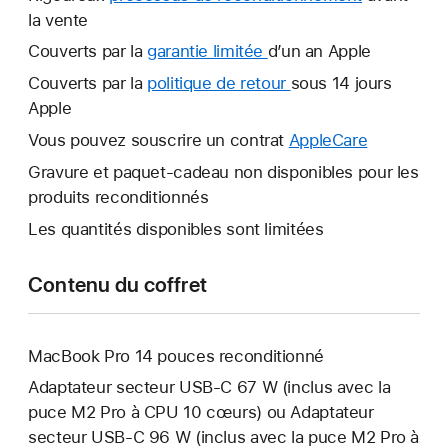
la vente
Couverts par la
garantie limitée
Une
d’un an Apple
nouvelle
Couverts par la
politique de retour
Une
sous 14 jours
fenêtre
Apple
nouvelle
s’ouvre.
fenêtre
Vous pouvez souscrire un contrat
AppleCare
Une
s’ouvre.
nouvelle
Gravure et paquet-cadeau non disponibles pour les
fenêtre
produits reconditionnés
s’ouvre.
Les quantités disponibles sont limitées
Contenu du coffret
MacBook Pro 14 pouces reconditionné
Adaptateur secteur USB‑C 67 W (inclus avec la
puce M2 Pro à CPU 10 cœurs) ou Adaptateur
secteur USB‑C 96 W (inclus avec la puce M2 Pro à