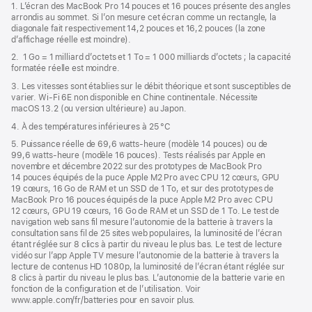
de
1. L’écran des MacBook Pro 14 pouces et 16 pouces présente des angles
dans
page
arrondis au sommet. Si l’on mesure cet écran comme un rectangle, la
une
diagonale fait respectivement 14,2 pouces et 16,2 pouces (la zone
nouvelle
d’affichage réelle est moindre).
fenêtre)
2. 1 Go = 1 milliard d’octets et 1 To = 1 000 milliards d’octets ; la capacité
formatée réelle est moindre.
3. Les vitesses sont établies sur le débit théorique et sont susceptibles de
varier. Wi‑Fi 6E non disponible en Chine continentale. Nécessite
macOS 13.2 (ou version ultérieure) au Japon.
4. À des températures inférieures à 25 °C
5. Puissance réelle de 69,6 watts-heure (modèle 14 pouces) ou de
99,6 watts-heure (modèle 16 pouces). Tests réalisés par Apple en
novembre et décembre 2022 sur des prototypes de MacBook Pro
14 pouces équipés de la puce Apple M2 Pro avec CPU 12 cœurs, GPU
19 cœurs, 16 Go de RAM et un SSD de 1 To, et sur des prototypes de
MacBook Pro 16 pouces équipés de la puce Apple M2 Pro avec CPU
12 cœurs, GPU 19 cœurs, 16 Go de RAM et un SSD de 1 To. Le test de
navigation web sans fil mesure l’autonomie de la batterie à travers la
consultation sans fil de 25 sites web populaires, la luminosité de l’écran
étant réglée sur 8 clics à partir du niveau le plus bas. Le test de lecture
vidéo sur l’app Apple TV mesure l’autonomie de la batterie à travers la
lecture de contenus HD 1080p, la luminosité de l’écran étant réglée sur
8 clics à partir du niveau le plus bas. L’autonomie de la batterie varie en
fonction de la configuration et de l’utilisation. Voir
www.apple.com/fr/batteries pour en savoir plus.