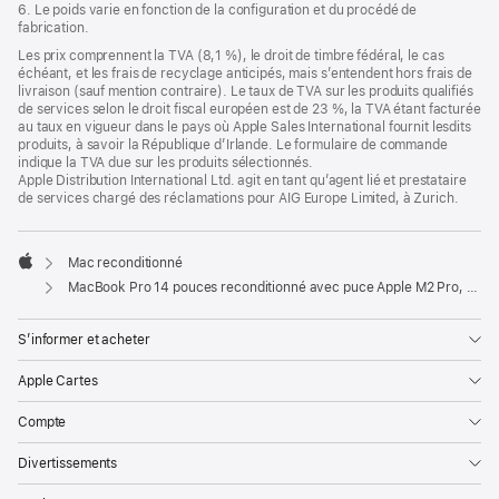
6. Le poids varie en fonction de la configuration et du procédé de
fabrication.
Les prix comprennent la TVA (8,1 %), le droit de timbre fédéral, le cas
échéant, et les frais de recyclage anticipés, mais s’entendent hors frais de
livraison (sauf mention contraire). Le taux de TVA sur les produits qualifiés
de services selon le droit fiscal européen est de 23 %, la TVA étant facturée
au taux en vigueur dans le pays où Apple Sales International fournit lesdits
produits, à savoir la République d’Irlande. Le formulaire de commande
indique la TVA due sur les produits sélectionnés.
Apple Distribution International Ltd. agit en tant qu’agent lié et prestataire
de services chargé des réclamations pour AIG Europe Limited, à Zurich.
Mac reconditionné
Apple
MacBook Pro 14 pouces reconditionné avec puce Apple M2 Pro, CPU 12 cœurs et GPU 19 cœurs - Argent
S’informer et acheter
Apple Cartes
Compte
Divertissements