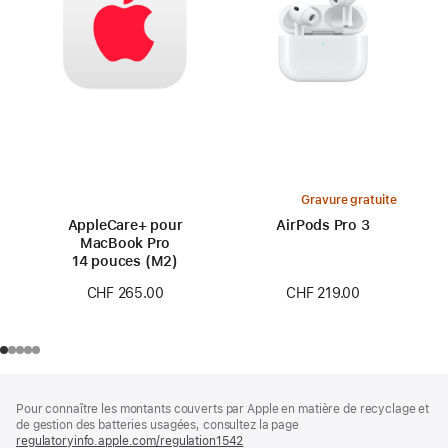
Gravure gratuite
AppleCare+ pour
AirPods Pro 3
MacBook Pro
14 pouces (M2)
CHF 219.00
CHF 265.00
Pied
Notes
Pour connaître les montants couverts par Apple en matière de recyclage et
de
de
de gestion des batteries usagées, consultez la page
bas
page
regulatoryinfo.apple.com/regulation1542
(s’ouvre