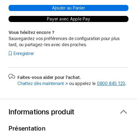
Ajouter au Panier
Payer avec Apple Pay
Vous hésitez encore ?
Sauvegardez vos préférences de configuration pour plus
tard, ou partagez-les avec des proches.
Enregistrer
Faites-vous aider pour l’achat.
Chattez dès maintenant
(s’ouvre
ou appelez le
0800 845 123
.
dans
une
nouvelle
fenêtre)
Informations produit
Présentation