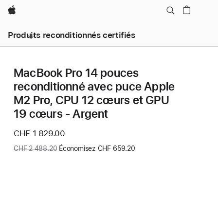
Apple
Produits reconditionnés certifiés
MacBook Pro 14 pouces
reconditionné avec puce Apple
M2 Pro, CPU 12 cœurs et GPU
19 cœurs - Argent
Nouveau
CHF 1 829.00
prix
Ancien
CHF 2 488.20
Économisez CHF 659.20
prix
: