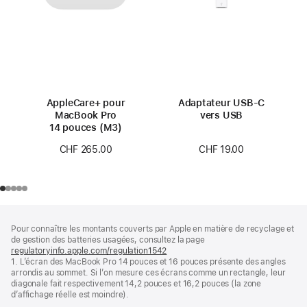
AppleCare+ pour
Adaptateur USB-C
MacBook Pro
vers USB
14 pouces (M3)
CHF 19.00
CHF 265.00
Pied
Notes
Pour connaître les montants couverts par Apple en matière de recyclage et
de
de
de gestion des batteries usagées, consultez la page
bas
page
regulatoryinfo.apple.com/regulation1542
(s’ouvre
de
1. L’écran des MacBook Pro 14 pouces et 16 pouces présente des angles
dans
page
arrondis au sommet. Si l’on mesure ces écrans comme un rectangle, leur
une
diagonale fait respectivement 14,2 pouces et 16,2 pouces (la zone
nouvelle
d’affichage réelle est moindre).
fenêtre)