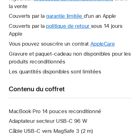
la vente
Couverts par la
garantie limitée
Une
d’un an Apple
nouvelle
Couverts par la
politique de retour
Une
sous 14 jours
fenêtre
Apple
nouvelle
s’ouvre.
fenêtre
Vous pouvez souscrire un contrat
AppleCare
Une
s’ouvre.
nouvelle
Gravure et paquet-cadeau non disponibles pour les
fenêtre
produits reconditionnés
s’ouvre.
Les quantités disponibles sont limitées
Contenu du coffret
MacBook Pro 14 pouces reconditionné
Adaptateur secteur USB‑C 96 W
Câble USB-C vers MagSafe 3 (2 m)