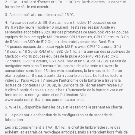
2. 1 Go = 1 milliard d’octets et 1 To = 1 000 milliards d’octets ; la capacité
formatée réelle est moindre.
3. À des températures inférieures à 25 °C.
4. Puissance réelle de 69,6 watts-heure (modèle 14 pouces) ou de
99,6 watts-heure (modèle 16 pouces). Tests réalisés par Apple en
septembre et octobre 2023 sur des prototypes de MacBook Pro 14 pouces
équipés de la puce Apple M3 Pro avec CPU 8 cœurs, GPU 10 cœurs, 8 Go
de RAM et un SSD de 512 Go, sur des prototypes de MacBook Pro
14 pouces équipés de la puce Apple M3 Pro avec CPU 12 cœurs, GPU
18 cœurs, 18 Go de RAM et un SSD de 1 To, ainsi que sur des prototypes de
MacBook Pro 16 pouces équipés de la puce Apple M3 Pro avec CPU
12 cœurs, GPU 18 cœurs, 36 Go de RAM et un SSD de 512 Go. Le test de
navigation web sans fil mesure l’autonomie de la batterie à travers la
consultation sans fil de 25 sites web populaires, la luminosité de l’écran
étant réglée sur 8 clics à partir du niveau le plus bas. Le test de lecture
vidéo sur l’app Apple TV mesure l’autonomie de la batterie à travers la
lecture de contenus HD 1080p, la luminosité de l’écran étant réglée sur
8 clics à partir du niveau le plus bas. L’autonomie de la batterie varie en
fonction de la configuration et de l’utilisation. Voir
www.apple.com/fr/batteries pour en savoir plus.
5. Wi-Fi 6E disponible dans les pays et les régions le prenant en charge.
6. Le poids varie en fonction de la configuration et du procédé de
fabrication.
Les prix comprennent la TVA (8,1 %), le droit de timbre fédéral, le cas
échéant, et les frais de recyclage anticipés, mais s’entendent hors frais de