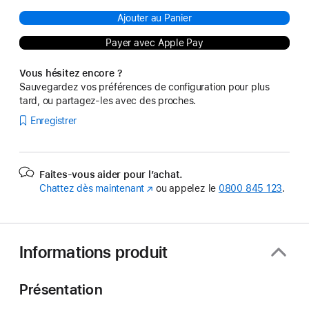
Ajouter au Panier
Payer avec Apple Pay
Vous hésitez encore ?
Sauvegardez vos préférences de configuration pour plus
tard, ou partagez-les avec des proches.
Enregistrer
Faites-vous aider pour l’achat.
Chattez dès maintenant
(s’ouvre
ou appelez le
0800 845 123
.
dans
une
nouvelle
fenêtre)
Informations produit
Présentation