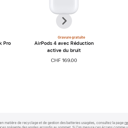
Précédent
Suivant
Gravure gratuite
k Pro
AirPods 4 avec Réduction
active du bruit
CHF 169.00
en matière de recyclage et de gestion des batteries usagées, consultez la page
re
ces présente des angles arrondis au sommet. Si l’on mesure ces écrans comme un 