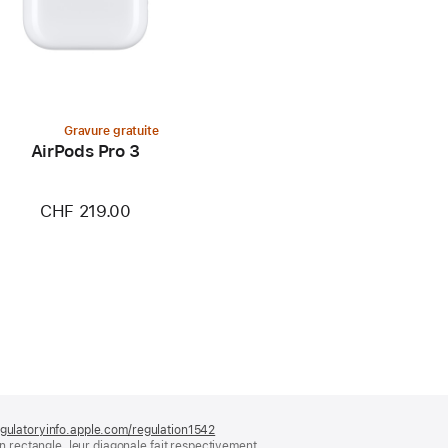
Gravure gratuite
AirPods Pro 3
CHF 219.00
gulatoryinfo.apple.com/regulation1542
(s’ouvre
rectangle, leur diagonale fait respectivement
dans