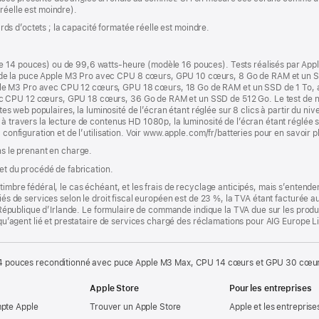
réelle est moindre).
iards d’octets ; la capacité formatée réelle est moindre.
e 14 pouces) ou de 99,6 watts-heure (modèle 16 pouces). Tests réalisés par App
de la puce Apple M3 Pro avec CPU 8 cœurs, GPU 10 cœurs, 8 Go de RAM et un SS
le M3 Pro avec CPU 12 cœurs, GPU 18 cœurs, 18 Go de RAM et un SSD de 1 To, a
c CPU 12 cœurs, GPU 18 cœurs, 36 Go de RAM et un SSD de 512 Go. Le test de nav
ites web populaires, la luminosité de l’écran étant réglée sur 8 clics à partir du niv
à travers la lecture de contenus HD 1080p, la luminosité de l’écran étant réglée su
 configuration et de l’utilisation. Voir www.apple.com/fr/batteries pour en savoir p
ns le prenant en charge.
 et du procédé de fabrication.
timbre fédéral, le cas échéant, et les frais de recyclage anticipés, mais s’entenden
fiés de services selon le droit fiscal européen est de 23 %, la TVA étant facturée 
la République d’Irlande. Le formulaire de commande indique la TVA due sur les produ
t qu’agent lié et prestataire de services chargé des réclamations pour AIG Europe L
 pouces reconditionné avec puce Apple M3 Max, CPU 14 cœurs et GPU 30 cœurs 
Apple Store
Pour les entreprises
mpte Apple
Trouver un Apple Store
Apple et les entreprise