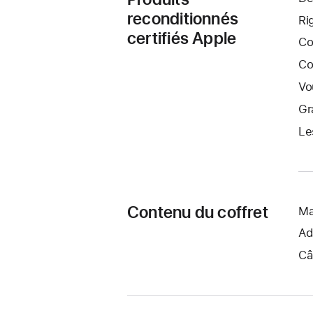
reconditionnés
Ri
certifiés Apple
Co
Co
Vo
Gr
Le
Contenu du coffret
Ma
Ad
Câ