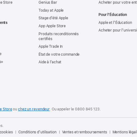
e Store
Genius Bar
Acheter pour votre ent
Today at Apple
Pour l’Éducation
Stage d’été Apple
ents
Apple et l’Éducation
App Apple Store
Acheter pour l’univers
Produits reconditionnés
certifiés
Apple Trade In
e
État de votre commande
s+
Aide à l’achat
e Store
ou
chez un revendeur
. Ou
appeler le
0800 845 123
.
és.
 cookies
Conditions d’utilisation
Ventes et remboursements
Mentions léga