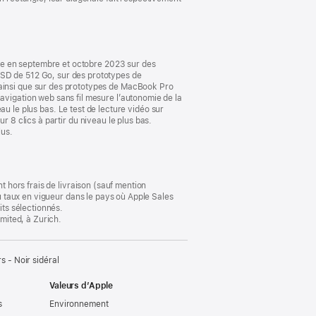
une
nouvelle
fenêtre)
le en septembre et octobre 2023 sur des
D de 512 Go, sur des prototypes de
insi que sur des prototypes de MacBook Pro
igation web sans fil mesure l’autonomie de la
eau le plus bas. Le test de lecture vidéo sur
r 8 clics à partir du niveau le plus bas.
lus.
t hors frais de livraison (sauf mention
au taux en vigueur dans le pays où Apple Sales
its sélectionnés.
imited, à Zurich.
- Noir sidéral
Valeurs d’Apple
s
Environnement