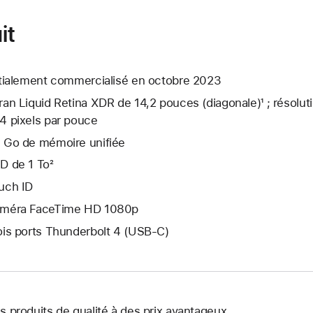
it
itialement commercialisé en octobre 2023
ran Liquid Retina XDR de 14,2 pouces (diagonale)¹ ; résolut
4 pixels par pouce
 Go de mémoire unifiée
D de 1 To²
uch ID
méra FaceTime HD 1080p
ois ports Thunderbolt 4 (USB-C)
s produits de qualité à des prix avantageux