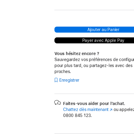
:
Ajouter au Panier
Payer avec Apple Pay
Vous hésitez encore ?
Sauvegardez vos préférences de configur
pour plus tard, ou partagez-les avec des
proches.
Enregistrer
Faites-vous aider pour l’achat.
Chattez dès maintenant
(s’ouvre
ou appelez
0800 845 123.
dans
une
nouvelle
fenêtre)