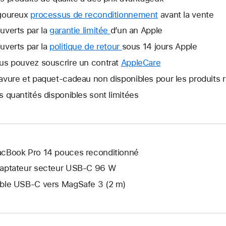
goureux
processus de reconditionnement
avant la vente
uverts par la
garantie limitée
Une
d’un an Apple
nouvelle
uverts par la
politique de retour
Une
sous 14 jours Apple
fenêtre
nouvelle
us pouvez souscrire un contrat
AppleCare
Une
s’ouvre.
fenêtre
nouvelle
avure et paquet-cadeau non disponibles pour les produits 
s’ouvre.
fenêtre
s quantités disponibles sont limitées
s’ouvre.
cBook Pro 14 pouces reconditionné
aptateur secteur USB‑C 96 W
ble USB-C vers MagSafe 3 (2 m)