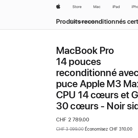
Apple
Store
Mac
iPad
iPh
Produits reconditionnés cert
Tout parcourir
MacBook Pro
14 pouces
reconditionné ave
puce Apple M3 Ma
CPU 14 cœurs et 
30 cœurs - Noir si
Nouveau
CHF 2 789.00
prix
Ancien
CHF 3 099.00
Économisez CHF 310.00
prix