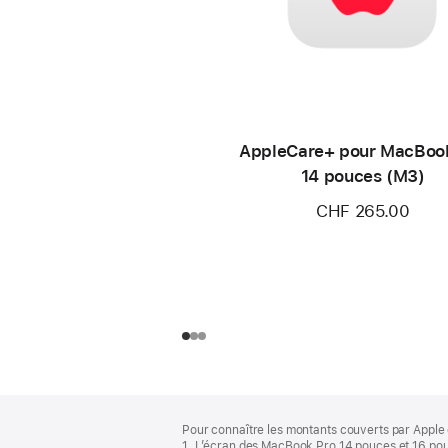
AppleCare+ pour MacBoo
14 pouces (M3)
CHF 265.00
Pied
Notes
Pour connaître les montants couverts par Apple 
de
de
1. L’écran des MacBook Pro 14 pouces et 16 pou