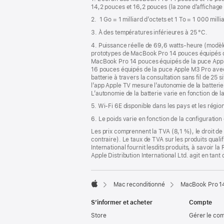
bas
page
14,2 pouces et 16,2 pouces (la zone d’affichage 
de
2. 1 Go = 1 milliard d’octets et 1 To = 1 000 mill
page
3. À des températures inférieures à 25 °C.
4. Puissance réelle de 69,6 watts-heure (modèl
prototypes de MacBook Pro 14 pouces équipés 
MacBook Pro 14 pouces équipés de la puce App
16 pouces équipés de la puce Apple M3 Pro ave
batterie à travers la consultation sans fil de 25 s
l’app Apple TV mesure l’autonomie de la batterie 
L’autonomie de la batterie varie en fonction de la
5. Wi-Fi 6E disponible dans les pays et les régio
6. Le poids varie en fonction de la configuration
Les prix comprennent la TVA (8,1 %), le droit de 
contraire). Le taux de TVA sur les produits quali
International fournit lesdits produits, à savoir 
Apple Distribution International Ltd. agit en tan
Mac reconditionné
MacBook Pro 14
Apple
S’informer et acheter
Compte
Store
Gérer le co