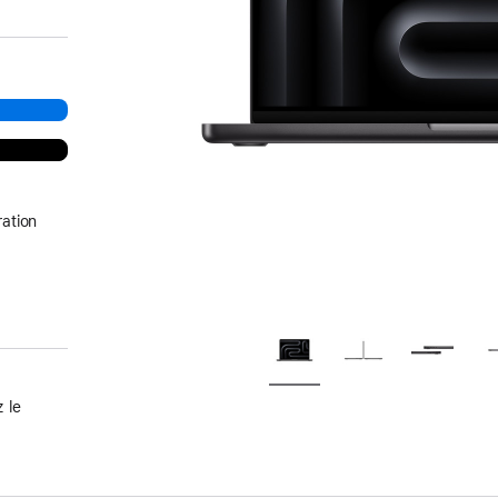
ation
 le