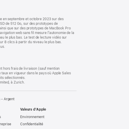
nouvelle
fenêtre)
le en septembre et octobre 2023 sur des
D de 512 Go, sur des prototypes de
insi que sur des prototypes de MacBook Pro
igation web sans fil mesure l’autonomie de la
eau le plus bas. Le test de lecture vidéo sur
r 8 clics à partir du niveau le plus bas.
lus.
t hors frais de livraison (sauf mention
au taux en vigueur dans le pays où Apple Sales
its sélectionnés.
imited, à Zurich.
 - Argent
Valeurs d’Apple
s
Environnement
reprise
Confidentialité