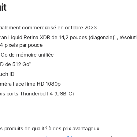
it
itialement commercialisé en octobre 2023
ran Liquid Retina XDR de 14,2 pouces (diagonale)¹ ; résolut
4 pixels par pouce
 Go de mémoire unifiée
D de 512 Go²
uch ID
méra FaceTime HD 1080p
ois ports Thunderbolt 4 (USB-C)
s produits de qualité à des prix avantageux