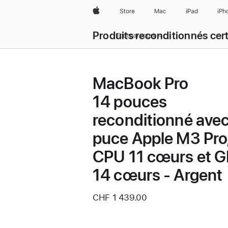
Apple
Store
Mac
iPad
iPh
Produits reconditionnés cert
Tout parcourir
MacBook Pro
14 pouces
reconditionné ave
puce Apple M3 Pro
CPU 11 cœurs et 
14 cœurs - Argent
CHF 1 439.00