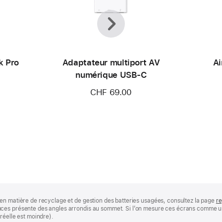
Précédent
Suivant
k Pro
Adaptateur multiport AV
Ai
numérique USB‑C
CHF 69.00
en matière de recyclage et de gestion des batteries usagées, consultez la page
re
ces présente des angles arrondis au sommet. Si l’on mesure ces écrans comme un 
réelle est moindre).