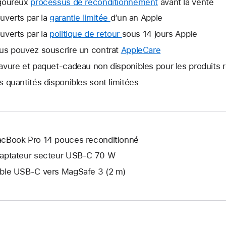
goureux
processus de reconditionnement
avant la vente
uverts par la
garantie limitée
Une
d’un an Apple
nouvelle
uverts par la
politique de retour
Une
sous 14 jours Apple
fenêtre
nouvelle
us pouvez souscrire un contrat
AppleCare
Une
s’ouvre.
fenêtre
nouvelle
avure et paquet-cadeau non disponibles pour les produits 
s’ouvre.
fenêtre
s quantités disponibles sont limitées
s’ouvre.
cBook Pro 14 pouces reconditionné
aptateur secteur USB‑C 70 W
ble USB-C vers MagSafe 3 (2 m)