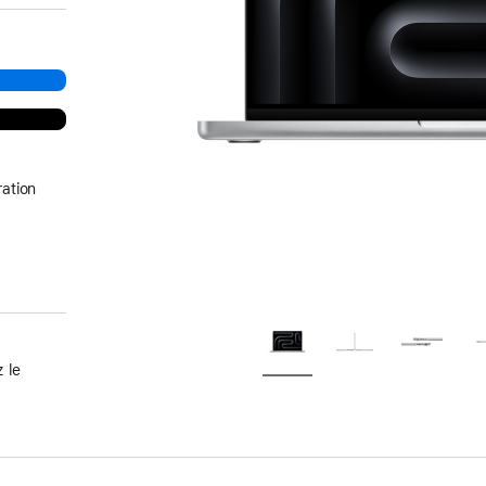
ation
 le