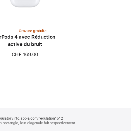
Gravure gratuite
rPods 4 avec Réduction
active du bruit
CHF 169.00
gulatoryinfo.apple.com/regulation1542
(s’ouvre
rectangle, leur diagonale fait respectivement
dans
une