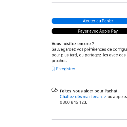
Ajouter au Panier
Payer avec Apple Pay
Vous hésitez encore ?
Sauvegardez vos préférences de configur
pour plus tard, ou partagez-les avec des
proches.
Enregistrer
Faites-vous aider pour l’achat.
Chattez dès maintenant
(s’ouvre
ou appelez
0800 845 123.
dans
une
nouvelle
fenêtre)