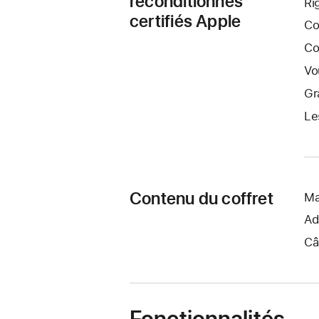
reconditionnés
Ri
certifiés Apple
Co
Co
Vo
Gr
Le
Contenu du coffret
Ma
Ad
Câ