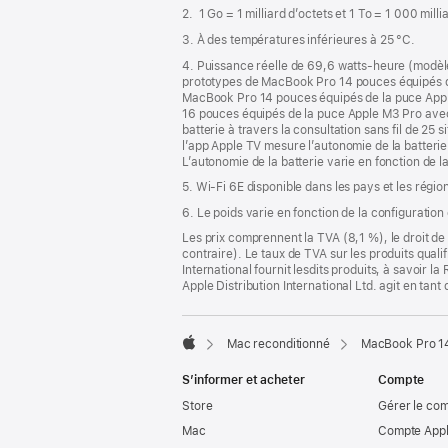
de
2. 1 Go = 1 milliard d’octets et 1 To = 1 000 mill
page
3. À des températures inférieures à 25 °C.
4. Puissance réelle de 69,6 watts-heure (modèl
prototypes de MacBook Pro 14 pouces équipés 
MacBook Pro 14 pouces équipés de la puce App
16 pouces équipés de la puce Apple M3 Pro ave
batterie à travers la consultation sans fil de 25 s
l’app Apple TV mesure l’autonomie de la batterie 
L’autonomie de la batterie varie en fonction de la
5. Wi-Fi 6E disponible dans les pays et les régio
6. Le poids varie en fonction de la configuration
Les prix comprennent la TVA (8,1 %), le droit de 
contraire). Le taux de TVA sur les produits quali
International fournit lesdits produits, à savoir 
Apple Distribution International Ltd. agit en tan
Mac reconditionné
MacBook Pro 14
Apple
S’informer et acheter
Compte
Store
Gérer le co
Mac
Compte Appl