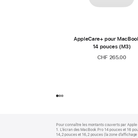
AppleCare+ pour MacBoo
14 pouces (M3)
CHF 265.00
Pied
Notes
Pour connaître les montants couverts par Apple 
de
de
1. L’écran des MacBook Pro 14 pouces et 16 pou
bas
page
14,2 pouces et 16,2 pouces (la zone d’affichage 