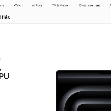
one
Watch
AirPods
TV & Maison
Divertissements
ifiés
c
,
GPU