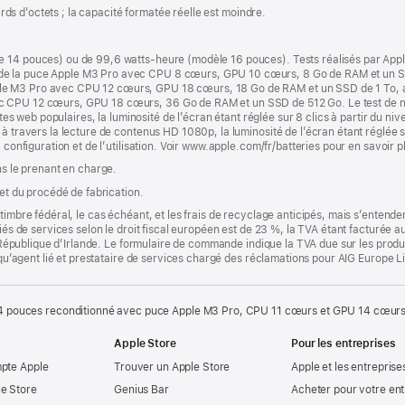
iards d’octets ; la capacité formatée réelle est moindre.
e 14 pouces) ou de 99,6 watts-heure (modèle 16 pouces). Tests réalisés par App
de la puce Apple M3 Pro avec CPU 8 cœurs, GPU 10 cœurs, 8 Go de RAM et un SS
le M3 Pro avec CPU 12 cœurs, GPU 18 cœurs, 18 Go de RAM et un SSD de 1 To, a
c CPU 12 cœurs, GPU 18 cœurs, 36 Go de RAM et un SSD de 512 Go. Le test de nav
ites web populaires, la luminosité de l’écran étant réglée sur 8 clics à partir du niv
à travers la lecture de contenus HD 1080p, la luminosité de l’écran étant réglée su
 configuration et de l’utilisation. Voir www.apple.com/fr/batteries pour en savoir p
ns le prenant en charge.
 et du procédé de fabrication.
timbre fédéral, le cas échéant, et les frais de recyclage anticipés, mais s’entenden
fiés de services selon le droit fiscal européen est de 23 %, la TVA étant facturée 
la République d’Irlande. Le formulaire de commande indique la TVA due sur les produ
t qu’agent lié et prestataire de services chargé des réclamations pour AIG Europe L
 pouces reconditionné avec puce Apple M3 Pro, CPU 11 cœurs et GPU 14 cœurs
Apple Store
Pour les entreprises
mpte Apple
Trouver un Apple Store
Apple et les entreprise
e Store
Genius Bar
Acheter pour votre ent