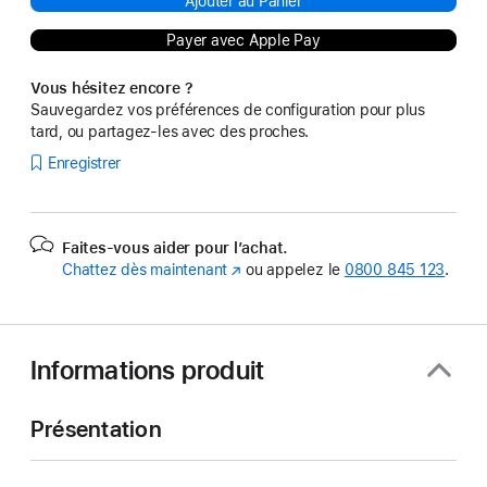
Ajouter au Panier
Payer avec Apple Pay
Vous hésitez encore ?
Sauvegardez vos préférences de configuration pour plus
tard, ou partagez-les avec des proches.
Enregistrer
Faites-vous aider pour l’achat.
Chattez dès maintenant
(s’ouvre
ou appelez le
0800 845 123
.
dans
une
nouvelle
fenêtre)
Informations produit
Présentation