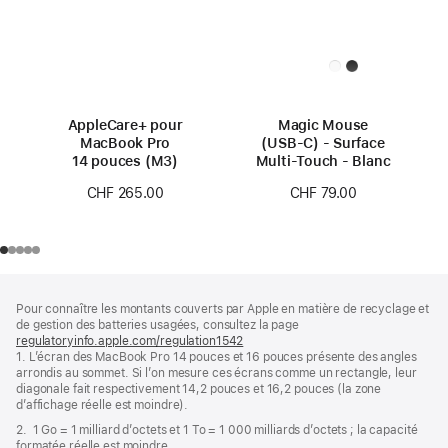
AppleCare+ pour
Magic Mouse
MacBook Pro
(USB‑C) - Surface
14 pouces (M3)
Multi‑Touch - Blanc
CHF 265.00
CHF 79.00
Pied
Notes
Pour connaître les montants couverts par Apple en matière de recyclage et
de
de
de gestion des batteries usagées, consultez la page
bas
page
regulatoryinfo.apple.com/regulation1542
(s’ouvre
de
1. L’écran des MacBook Pro 14 pouces et 16 pouces présente des angles
dans
page
arrondis au sommet. Si l’on mesure ces écrans comme un rectangle, leur
une
diagonale fait respectivement 14,2 pouces et 16,2 pouces (la zone
nouvelle
d’affichage réelle est moindre).
fenêtre)
2. 1 Go = 1 milliard d’octets et 1 To = 1 000 milliards d’octets ; la capacité
formatée réelle est moindre.