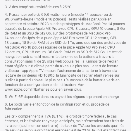
3. À des températures inférieures à 25 °C.
4. Puissance réelle de 69,6 watts-heure (modèle 14 pouces) ou de
99,6 watts-heure (modèle 16 pouces). Tests réalisés par Apple en
septembre et octobre 2023 sur des prototypes de MacBook Pro 14 pouces
équipés de la puce Apple M3 Pro avec CPU 8 cœurs, GPU 10 cœurs, 8 Go
de RAM et un SSD de 512 Go, sur des prototypes de MacBook Pro
14 pouces équipés de la puce Apple M3 Pro avec CPU 12 cœurs, GPU
18 cœurs, 18 Go de RAM et un SSD de 1 To, ainsi que sur des prototypes de
MacBook Pro 16 pouces équipés de la puce Apple M3 Pro avec CPU
12 cœurs, GPU 18 cœurs, 36 Go de RAM et un SSD de 512 Go. Le test de
navigation web sans fil mesure l’autonomie de la batterie à travers la
consultation sans fil de 25 sites web populaires, la luminosité de l’écran
étant réglée sur 8 clics à partir du niveau le plus bas. Le test de lecture
vidéo sur l’app Apple TV mesure l’autonomie de la batterie à travers la
lecture de contenus HD 1080p, la luminosité de l’écran étant réglée sur
8 clics à partir du niveau le plus bas. L’autonomie de la batterie varie en
fonction de la configuration et de l’utilisation. Voir
www.apple.com/fr/batteries pour en savoir plus.
5. Wi-Fi 6E disponible dans les pays et les régions le prenant en charge.
6. Le poids varie en fonction de la configuration et du procédé de
fabrication.
Les prix comprennent la TVA (8,1 %), le droit de timbre fédéral, le cas
échéant, et les frais de recyclage anticipés, mais s’entendent hors frais de
livraison (sauf mention contraire). Le taux de TVA sur les produits qualifiés
de services selon le droit fiscal européen est de 23 %, la TVA étant facturée