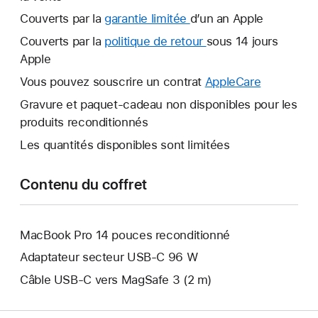
Couverts par la
garantie limitée
Une
d’un an Apple
nouvelle
Couverts par la
politique de retour
Une
sous 14 jours
fenêtre
Apple
nouvelle
s’ouvre.
fenêtre
Vous pouvez souscrire un contrat
AppleCare
Une
s’ouvre.
nouvelle
Gravure et paquet-cadeau non disponibles pour les
fenêtre
produits reconditionnés
s’ouvre.
Les quantités disponibles sont limitées
Contenu du coffret
MacBook Pro 14 pouces reconditionné
Adaptateur secteur USB‑C 96 W
Câble USB-C vers MagSafe 3 (2 m)