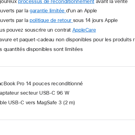
goureux
processus de reconditionnement
avant la vente
uverts par la
garantie limitée
Une
d’un an Apple
nouvelle
uverts par la
politique de retour
Une
sous 14 jours Apple
fenêtre
nouvelle
us pouvez souscrire un contrat
AppleCare
Une
s’ouvre.
fenêtre
nouvelle
avure et paquet-cadeau non disponibles pour les produits 
s’ouvre.
fenêtre
s quantités disponibles sont limitées
s’ouvre.
cBook Pro 14 pouces reconditionné
aptateur secteur USB‑C 96 W
ble USB-C vers MagSafe 3 (2 m)