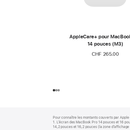
AppleCare+ pour MacBoo
14 pouces (M3)
CHF 265.00
Pied
Notes
Pour connaître les montants couverts par Apple 
de
de
1. L’écran des MacBook Pro 14 pouces et 16 pou
bas
page
14,2 pouces et 16,2 pouces (la zone d’affichage 