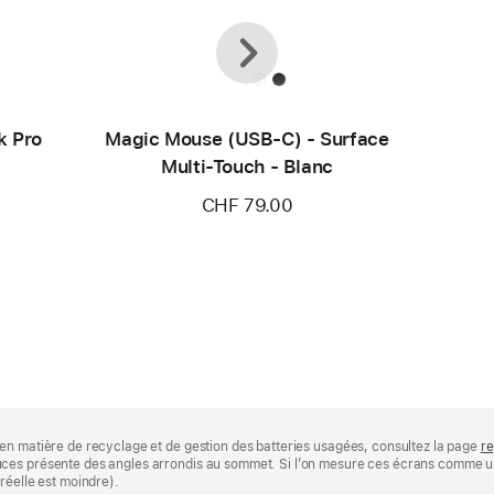
Précédent
Suivant
k Pro
Magic Mouse (USB‑C) - Surface
Multi‑Touch - Blanc
CHF 79.00
en matière de recyclage et de gestion des batteries usagées, consultez la page
re
ces présente des angles arrondis au sommet. Si l’on mesure ces écrans comme un 
réelle est moindre).