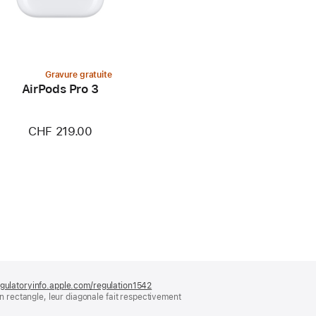
Gravure gratuite
AirPods Pro 3
CHF 219.00
gulatoryinfo.apple.com/regulation1542
(s’ouvre
rectangle, leur diagonale fait respectivement
dans
une