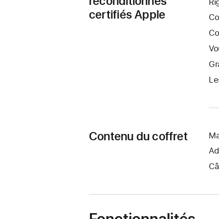
reconditionnés
Ri
certifiés Apple
Co
Co
Vo
Gr
Le
Contenu du coffret
Ma
Ad
Câ