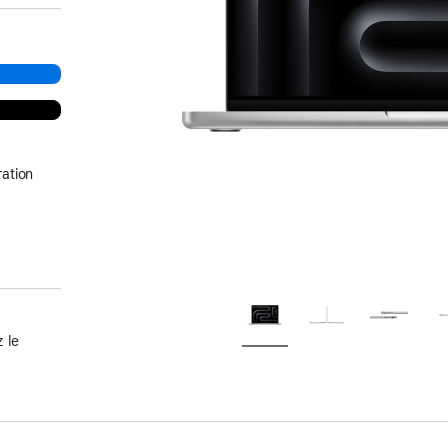
ation
 le