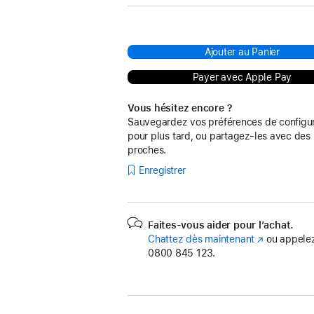
Ajouter au Panier
Payer avec Apple Pay
Vous hésitez encore ?
Sauvegardez vos préférences de configur
pour plus tard, ou partagez-les avec des
proches.
Enregistrer
Faites-vous aider pour l’achat.
Chattez dès maintenant
(s’ouvre
ou appelez
0800 845 123.
dans
une
nouvelle
fenêtre)