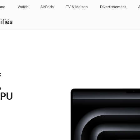
one
Watch
AirPods
TV & Maison
Divertissements
ifiés
c
,
GPU