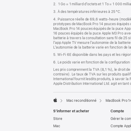
de
2. 1 Go = 1 milliard d’octets et 1 To = 1 000 mill
page
3. À des températures inférieures à 25 °C.
4. Puissance réelle de 69,6 watts-heure (modèl
prototypes de MacBook Pro 14 pouces équipés 
MacBook Pro 14 pouces équipés de la puce App
16 pouces équipés de la puce Apple M3 Pro ave
batterie à travers la consultation sans fil de 25 s
l’app Apple TV mesure l’autonomie de la batterie 
L’autonomie de la batterie varie en fonction de la
5. Wi-Fi 6E disponible dans les pays et les régio
6. Le poids varie en fonction de la configuration
Les prix comprennent la TVA (8,1 %), le droit de 
contraire). Le taux de TVA sur les produits quali
International fournit lesdits produits, à savoir 
Apple Distribution International Ltd. agit en tan
Mac reconditionné
MacBook Pro 14
Apple
S’informer et acheter
Compte
Store
Gérer le co
Mac
Compte Appl