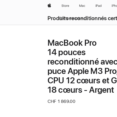
Apple
Store
Mac
iPad
iPh
Produits reconditionnés cert
Tout parcourir
MacBook Pro
14 pouces
reconditionné ave
puce Apple M3 Pro
CPU 12 cœurs et 
18 cœurs - Argent
CHF 1 869.00