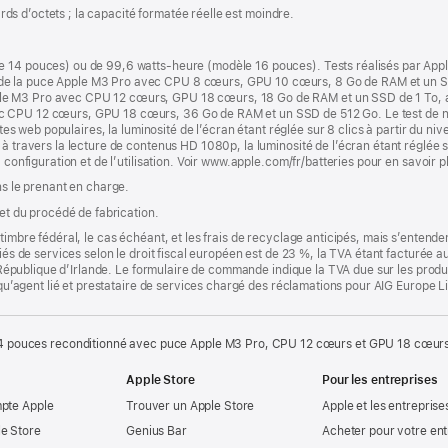
iards d’octets ; la capacité formatée réelle est moindre.
e 14 pouces) ou de 99,6 watts-heure (modèle 16 pouces). Tests réalisés par App
de la puce Apple M3 Pro avec CPU 8 cœurs, GPU 10 cœurs, 8 Go de RAM et un SS
le M3 Pro avec CPU 12 cœurs, GPU 18 cœurs, 18 Go de RAM et un SSD de 1 To, a
c CPU 12 cœurs, GPU 18 cœurs, 36 Go de RAM et un SSD de 512 Go. Le test de nav
ites web populaires, la luminosité de l’écran étant réglée sur 8 clics à partir du niv
à travers la lecture de contenus HD 1080p, la luminosité de l’écran étant réglée su
 configuration et de l’utilisation. Voir www.apple.com/fr/batteries pour en savoir p
ns le prenant en charge.
 et du procédé de fabrication.
timbre fédéral, le cas échéant, et les frais de recyclage anticipés, mais s’entenden
fiés de services selon le droit fiscal européen est de 23 %, la TVA étant facturée 
la République d’Irlande. Le formulaire de commande indique la TVA due sur les produ
t qu’agent lié et prestataire de services chargé des réclamations pour AIG Europe L
 pouces reconditionné avec puce Apple M3 Pro, CPU 12 cœurs et GPU 18 cœurs
Apple Store
Pour les entreprises
mpte Apple
Trouver un Apple Store
Apple et les entreprise
e Store
Genius Bar
Acheter pour votre ent