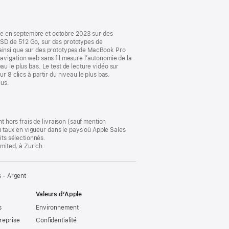
nouvelle
fenêtre)
le en septembre et octobre 2023 sur des
D de 512 Go, sur des prototypes de
insi que sur des prototypes de MacBook Pro
igation web sans fil mesure l’autonomie de la
eau le plus bas. Le test de lecture vidéo sur
r 8 clics à partir du niveau le plus bas.
lus.
t hors frais de livraison (sauf mention
au taux en vigueur dans le pays où Apple Sales
its sélectionnés.
imited, à Zurich.
 - Argent
Valeurs d’Apple
s
Environnement
reprise
Confidentialité