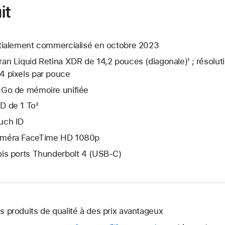
it
itialement commercialisé en octobre 2023
ran Liquid Retina XDR de 14,2 pouces (diagonale)¹ ; résolut
4 pixels par pouce
 Go de mémoire unifiée
D de 1 To²
uch ID
méra FaceTime HD 1080p
ois ports Thunderbolt 4 (USB-C)
s produits de qualité à des prix avantageux