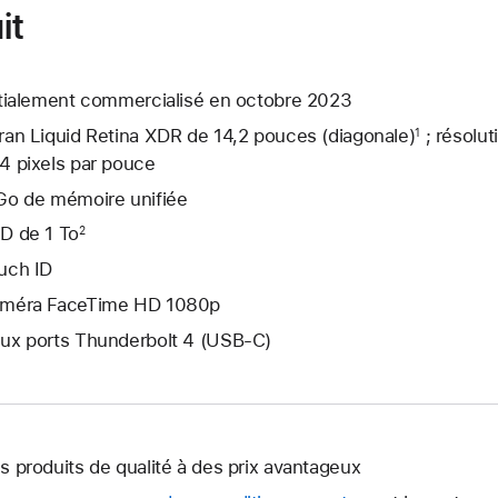
it
itialement commercialisé en octobre 2023
ran Liquid Retina XDR de 14,2 pouces (diagonale)
; résolut
1
4 pixels par pouce
Go de mémoire unifiée
D de 1 To
2
uch ID
méra FaceTime HD 1080p
ux ports Thunderbolt 4 (USB-C)
s produits de qualité à des prix avantageux