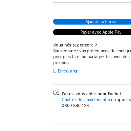
Ajouter au Panier
Payer avec Apple Pay
Vous hésitez encore ?
Sauvegardez vos préférences de configur
pour plus tard, ou partagez-les avec des
proches.
Enregistrer
Faites-vous aider pour l’achat.
Chattez dès maintenant
(s’ouvre
ou appelez
0800 845 123.
dans
une
nouvelle
fenêtre)