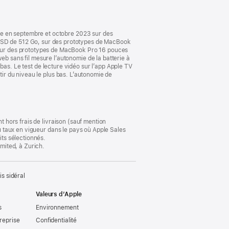
nouvelle
fenêtre)
le en septembre et octobre 2023 sur des
SD de 512 Go, sur des prototypes de MacBook
sur des prototypes de MacBook Pro 16 pouces
 sans fil mesure l’autonomie de la batterie à
s bas. Le test de lecture vidéo sur l’app Apple TV
tir du niveau le plus bas. L’autonomie de
t hors frais de livraison (sauf mention
au taux en vigueur dans le pays où Apple Sales
its sélectionnés.
imited, à Zurich.
s sidéral
Valeurs d’Apple
s
Environnement
reprise
Confidentialité