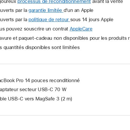
goureux
processus de reconditionnement
avant la vente
uverts par la
garantie limitée
Une
d’un an Apple
nouvelle
uverts par la
politique de retour
Une
sous 14 jours Apple
fenêtre
nouvelle
us pouvez souscrire un contrat
AppleCare
Une
s’ouvre.
fenêtre
nouvelle
avure et paquet-cadeau non disponibles pour les produits 
s’ouvre.
fenêtre
s quantités disponibles sont limitées
s’ouvre.
cBook Pro 14 pouces reconditionné
aptateur secteur USB‑C 70 W
ble USB-C vers MagSafe 3 (2 m)