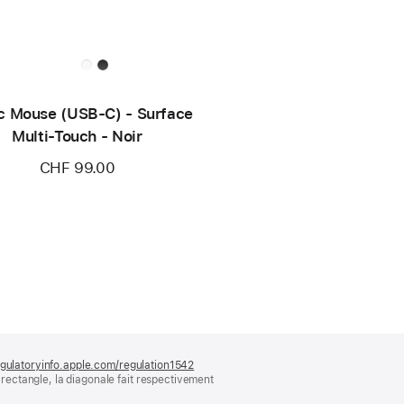
c Mouse (USB‑C) - Surface
Multi-Touch - Noir
CHF 99.00
gulatoryinfo.apple.com/regulation1542
(s’ouvre
ectangle, la diagonale fait respectivement
dans
une