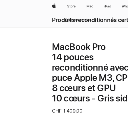
Apple
Store
Mac
iPad
iPh
Produits reconditionnés cert
Tout parcourir
MacBook Pro
14 pouces
reconditionné ave
puce Apple M3, C
8 cœurs et GPU
10 cœurs - Gris sid
CHF 1 409.00