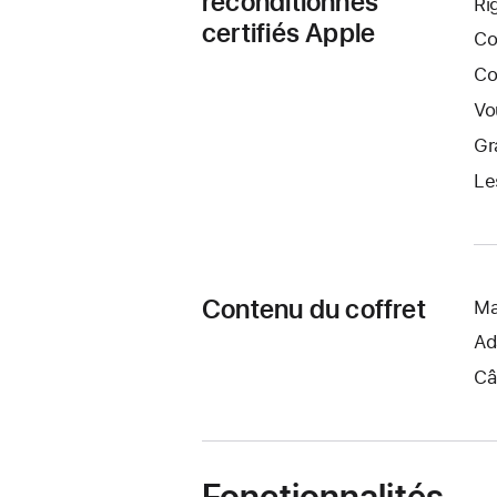
reconditionnés
Ri
certifiés Apple
Co
Co
Vo
Gr
Le
Contenu du coffret
Ma
Ad
Câ