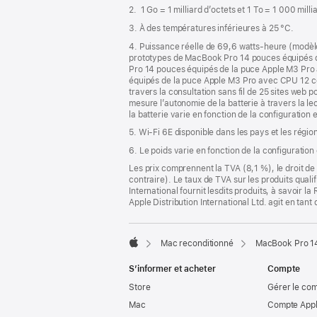
de
2. 1 Go = 1 milliard d’octets et 1 To = 1 000 mill
page
3. À des températures inférieures à 25 °C.
4. Puissance réelle de 69,6 watts-heure (modèl
prototypes de MacBook Pro 14 pouces équipés 
Pro 14 pouces équipés de la puce Apple M3 Pro
équipés de la puce Apple M3 Pro avec CPU 12 cœ
travers la consultation sans fil de 25 sites web p
mesure l’autonomie de la batterie à travers la le
la batterie varie en fonction de la configuration e
5. Wi-Fi 6E disponible dans les pays et les régio
6. Le poids varie en fonction de la configuration
Les prix comprennent la TVA (8,1 %), le droit de 
contraire). Le taux de TVA sur les produits quali
International fournit lesdits produits, à savoir 
Apple Distribution International Ltd. agit en tan
Mac reconditionné
MacBook Pro 14
Apple
S’informer et acheter
Compte
Store
Gérer le co
Mac
Compte Appl