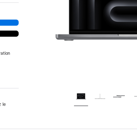
ation
 le