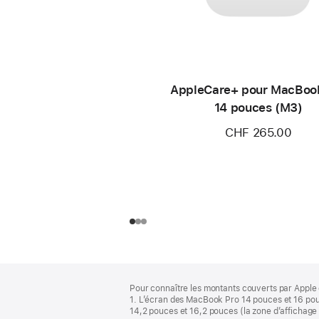
AppleCare+ pour MacBoo
14 pouces (M3)
CHF 265.00
Pied
Notes
Pour connaître les montants couverts par Apple 
de
de
1. L’écran des MacBook Pro 14 pouces et 16 pou
bas
page
14,2 pouces et 16,2 pouces (la zone d’affichage 