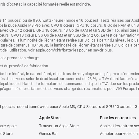
iards d’octets ; la capacité formatée réelle est moindre.
e 14 pouces) ou de 99,6 watts-heure (modèle 16 pouces). Tests réalisés par App
de la puce Apple M3 Pro avec CPU 8 cœurs, GPU 10 cœurs, 8 Go de RAM et un S
 avec CPU 12 cœurs, GPU 18 cœurs, 18 Go de RAM et un SSD de 1 To, ainsi que 
urs, GPU 18 cœurs, 36 Go de RAM et un SSD de 512 Go. Le test de navigation web
opulaires, la luminosité de l’écran étant réglée sur 8 clics à partir du niveau le plu
cture de contenus HD 1080p, la luminosité de l’écran étant réglée sur 8 clics à par
t de l’utilisation. Voir apple.com/chfr/batteries pour en savoir plus.
ns le prenant en charge.
 et du procédé de fabrication.
timbre fédéral, le cas échéant, et les frais de recyclage anticipés, mais s’entenden
fiés de services selon le droit fiscal européen est de 23 %, la TVA étant facturée 
la République d’Irlande. Le formulaire de commande indique la TVA due sur les produ
t qu’agent lié et prestataire de services chargé des réclamations pour AIG Europe L
 pouces reconditionné avec puce Apple M3, CPU 8 cœurs et GPU 10 cœurs - Gri
Apple Store
Pour les entreprises
mpte Apple
Trouver un Apple Store
Apple et les entreprise
e Store
Genius Bar
Acheter pour votre ent