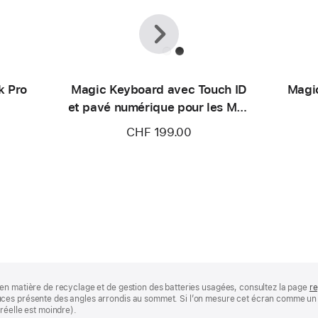
Précédent
Suivant
k Pro
Magic Keyboard avec Touch ID
Magi
et pavé numérique pour les Mac
avec puce Apple (USB‑C) -
CHF 199.00
Suisse - Touches noires
en matière de recyclage et de gestion des batteries usagées, consultez la page
re
ces présente des angles arrondis au sommet. Si l’on mesure cet écran comme un r
réelle est moindre).