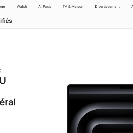
one
Watch
AirPods
TV & Maison
Divertissements
ifiés
c
PU
éral