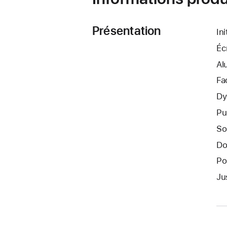
Présentation
In
Éc
Al
Fa
Dy
Pu
So
Do
Po
Ju