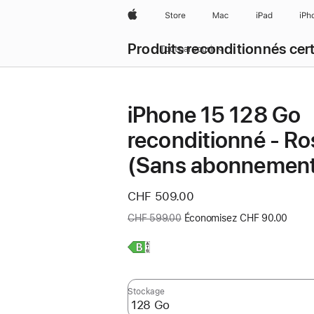
Apple
Store
Mac
iPad
iPh
Produits reconditionnés cert
Tout parcourir
iPhone 15 128 Go
reconditionné - Ro
(Sans abonnemen
Nouveau
CHF 509.00
prix
Ancien
CHF 599.00
Économisez CHF 90.00
prix
:
En
savoir
plus,
Stockage