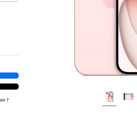
ion ?