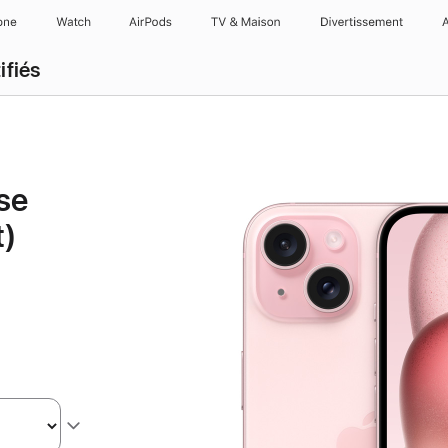
one
Watch
AirPods
TV & Maison
Divertissements
ifiés
se
t)