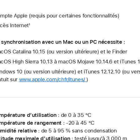
mpte Apple (requis pour certaines fonctionnalités)
cès Internet¹
 synchronisation avec un Mac ou un PC nécessite :
cOS Catalina 10.15 (ou version ultérieure) et le Finder
cOS High Sierra 10.13 à macOS Mojave 10.14.6 et iTunes 12.
ndows 10 (ou version ultérieure) et iTunes 12.12.10 (ou ver
atuit sur
www.apple.com/chfr/itunes/
)
mpérature d’utilisation
: de 0 à 35 °C
mpérature de rangement
: -20 à 45 °C
midité relative
: de 5 à 95 % sans condensation
titude maximale d’utilisation
: testé jusqu’à 3 000 m