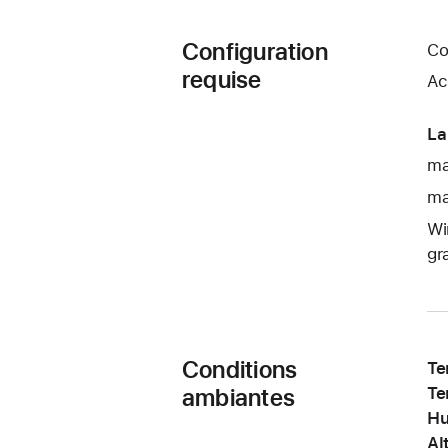
Configuration
Co
requise
Ac
La
ma
ma
Wi
gr
Conditions
Te
ambiantes
Te
Hu
Al