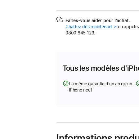
Faites-vous aider pour l’achat.
Chattez dès maintenant
(s’ouvre
ou appelez
0800 845 123.
dans
une
nouvelle
fenêtre)
Tous les modèles d’iPh
La même garantie d’un an qu’un
iPhone neuf
Informations produ