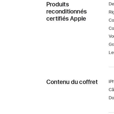
Produits
De
reconditionnés
Ri
certifiés Apple
Co
Co
Vo
Gr
Le
Contenu du coffret
iP
Câ
Do