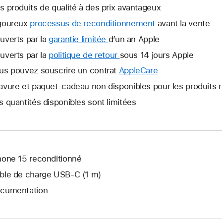
s produits de qualité à des prix avantageux
goureux
processus de reconditionnement
avant la vente
uverts par la
garantie limitée
Une
d’un an Apple
nouvelle
uverts par la
politique de retour
Une
sous 14 jours Apple
fenêtre
nouvelle
us pouvez souscrire un contrat
AppleCare
Une
s’ouvre.
fenêtre
nouvelle
avure et paquet-cadeau non disponibles pour les produits 
s’ouvre.
fenêtre
s quantités disponibles sont limitées
s’ouvre.
hone 15 reconditionné
ble de charge USB‑C (1 m)
cumentation