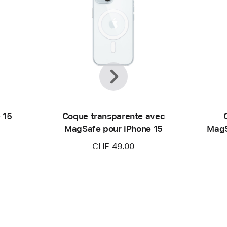
Précédent
Suivant
 15
Coque transparente avec
MagSafe pour iPhone 15
MagS
CHF 49.00