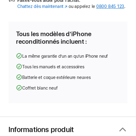
Faites-vous aider pour l’achat.
Chattez dès maintenant
(s’ouvre
ou appelez le
0800 845 123
.
dans
une
nouvelle
fenêtre)
Tous les modèles d’iPhone
reconditionnés incluent :
La même garantie d’un an qu’un iPhone neuf
Tous les manuels et accessoires
Batterie et coque extérieure neuves
Coffret blanc neuf
Informations produit