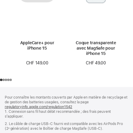
AppleCare+ pour
Coque transparente
iPhone 15
avec MagSafe pour
iPhone 15
CHF 149.00
CHF 49.00
Pied
Notes
Pour connaître les montants couverts par Apple en matière de recyclage et
de
de
de gestion des batteries usagées, consultez la page
bas
page
regulatoryinfo.apple.com/regulation1542
(s’ouvre
de
1. Connexion sans fil haut débit recommandée ; des frais peuvent
dans
page
s’appliquer.
une
nouvelle
2. Le câble de charge USB‑C fourni est compatible avec les AirPods Pro
fenêtre)
(2ᵉ génération) avec le Boîtier de charge MagSafe (USB‑C).