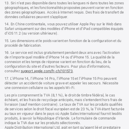
13. Siri n’est pas disponible dans toutes les langues ni dans toutes les zones
géographiques, et les fonctionnalités proposées peuvent varier en fonction
des zones géographiques. Accès à Internet requis. Des frais de transfert de
données cellulaires peuvent s’appliquer.
14. En Chine continentale, vous pouvez utiliser Apple Pay sur le Web dans
Safari uniquement sur des modèles d’iPhone et d’iPad compatibles équipés
d’iOS 11.2 (ou version ultérieure).
15. Les dimensions et le poids varient en fonction de la configuration et du
procédé de fabrication.
16. Le service est inclus gratuitement pendant deux ans avec l’activation
de n’importe quel modèle d’iPhone 14 ou d’iPhone 15. La qualité de la
connexion et les temps de réponse varient en fonction du lieu, de la
configuration du site et d’autres facteurs. Pour plus d’informations,
consultez
support.apple.com/fr-ch/101573
.
17. L’iPhone 14, l’iPhone 14 Pro, l’iPhone 15 et l’iPhone 15 Pro peuvent
détecter un accident de voiture grave et appeler les secours. Nécessite
une connexion cellulaire ou les appels Wi‑Fi.
Les prix comprennent la TVA (8,1 %), le droit de timbre fédéral, le cas
échéant, et les frais de recyclage anticipés, mais s’entendent hors frais de
livraison (sauf mention contraire). Le taux de TVA sur les produits qualifiés
de services selon le droit fiscal européen est de 23 %, la TVA étant facturée
au taux en vigueur dans le pays où Apple Sales International fournit lesdits
produits, à savoir la République d’Irlande. Le formulaire de commande
indique la TVA due sur les produits sélectionnés.
Apple Distribution International Ltd. agit en tant qu’agent lié et prestataire