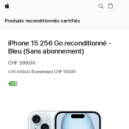
Apple
Produits reconditionnés certifiés
iPhone 15 256 Go reconditionné -
Bleu (Sans abonnement)
Nouveau
CHF 599.00
prix
Ancien
CHF 699.00
Économisez CHF 100.00
prix
:
En
savoir
plus,