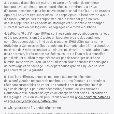
3. L’espace disponible est moindre et varie en fonction de nombreux
facteurs. Une configuration standard nécessite environ 12 à 17 Go
d’espace, notamment pour les nouvelles fonctionnalités d’iOS 17 et les apps
Apple qui peuvent être supprimées. Ces apps Apple utilisent environ 4,5 Go
d’espace. Vous pouvez les supprimer, puis les télécharger à nouveau
depuis l’App Store. La capacité de stockage est susceptible de changer
suivant la version des logiciels, les réglages et le modèle d’iPhone.
4. L’iPhone 15 et l’iPhone 15 Plus sont résistants aux éclaboussures, à l’eau
et à la poussière. Ils ont été testés en laboratoire dans des conditions
contrôlées et ont obtenu l’indice de protection IP68 défini par la norme
60529 de la Commission électrotechnique internationale (CEI) (profondeur
maximale de 6 mètres pendant 30 minutes maximum). Dans le cadre d’une
usure normale, la résistance aux éclaboussures, à l’eau et à la poussière
peut diminuer au fil du temps. N’essayez pas de recharger un iPhone
humide. Reportez‑vous au Guide d’utilisation pour connaître les consignes
de nettoyage et de séchage. Les dégâts causés par des liquides ne sont
pas couverts par la garantie.
5. Tous les chiffres avancés en matière d’autonomie dépendent
de la configuration réseau et de nombreux autres facteurs. Les résultats
réels sont susceptibles de varier. Les batteries ont un nombre limité de
cycles de charge. Il peut être nécessaire, à terme, de les remplacer.
L’autonomie et le nombre de cycles de charge varient selon l’utilisation et
les réglages. Pour en savoir plus, rendez-vous sur
apple.com/chfr/batteries
et
apple.com/chfr/iphone/battery.html
.
6. Chargeurs sans fil vendus séparément.