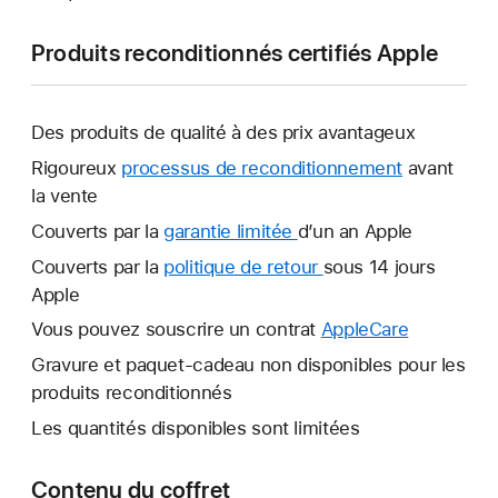
Produits reconditionnés certifiés Apple
Des produits de qualité à des prix avantageux
Rigoureux
processus de reconditionnement
avant
la vente
Couverts par la
garantie limitée
Une
d’un an Apple
nouvelle
Couverts par la
politique de retour
Une
sous 14 jours
fenêtre
Apple
nouvelle
s’ouvre.
fenêtre
Vous pouvez souscrire un contrat
AppleCare
Une
s’ouvre.
nouvelle
Gravure et paquet-cadeau non disponibles pour les
fenêtre
produits reconditionnés
s’ouvre.
Les quantités disponibles sont limitées
Contenu du coffret