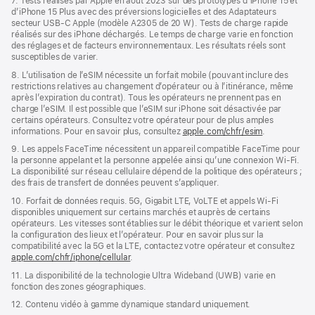
7. Tests réalisés par Apple en août 2023 sur des prototypes d’iPhone 15 et
d’iPhone 15 Plus avec des préversions logicielles et des Adaptateurs
secteur USB‑C Apple (modèle A2305 de 20 W). Tests de charge rapide
réalisés sur des iPhone déchargés. Le temps de charge varie en fonction
des réglages et de facteurs environnementaux. Les résultats réels sont
susceptibles de varier.
8. L’utilisation de l’eSIM nécessite un forfait mobile (pouvant inclure des
restrictions relatives au changement d’opérateur ou à l’itinérance, même
après l’expiration du contrat). Tous les opérateurs ne prennent pas en
charge l’eSIM. Il est possible que l’eSIM sur iPhone soit désactivée par
certains opérateurs. Consultez votre opérateur pour de plus amples
informations. Pour en savoir plus, consultez
apple.com/chfr/esim
.
9. Les appels FaceTime nécessitent un appareil compatible FaceTime pour
la personne appelant et la personne appelée ainsi qu’une connexion Wi‑Fi.
La disponibilité sur réseau cellulaire dépend de la politique des opérateurs ;
des frais de transfert de données peuvent s’appliquer.
10. Forfait de données requis. 5G, Gigabit LTE, VoLTE et appels Wi‑Fi
disponibles uniquement sur certains marchés et auprès de certains
opérateurs. Les vitesses sont établies sur le débit théorique et varient selon
la configuration des lieux et l’opérateur. Pour en savoir plus sur la
compatibilité avec la 5G et la LTE, contactez votre opérateur et consultez
apple.com/chfr/iphone/cellular
.
11. La disponibilité de la technologie Ultra Wideband (UWB) varie en
fonction des zones géographiques.
12. Contenu vidéo à gamme dynamique standard uniquement.