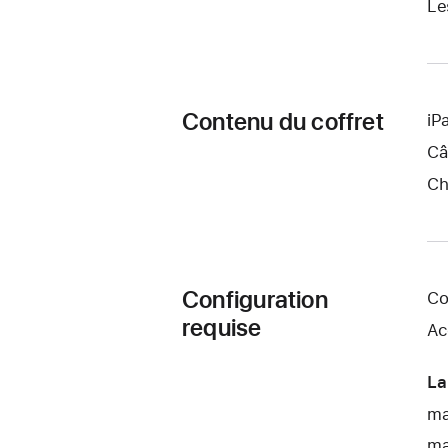
Le
Contenu du coffret
iP
Câ
Ch
Configuration
Co
requise
Ac
La
ma
ma