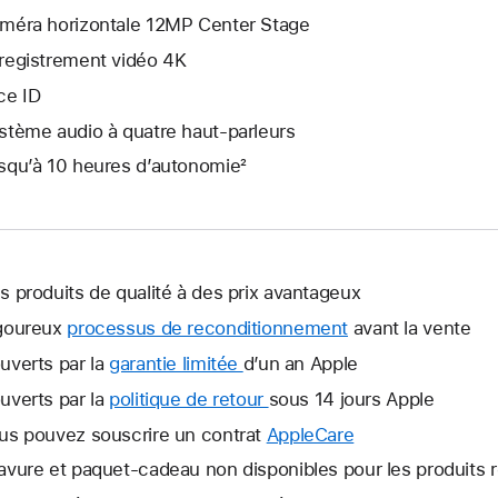
méra horizontale 12MP Center Stage
registrement vidéo 4K
ce ID
stème audio à quatre haut‑parleurs
squ’à 10 heures d’autonomie²
s produits de qualité à des prix avantageux
goureux
processus de reconditionnement
avant la vente
uverts par la
garantie limitée
Une
d’un an Apple
nouvelle
uverts par la
politique de retour
Une
sous 14 jours Apple
fenêtre
nouvelle
us pouvez souscrire un contrat
AppleCare
Une
s’ouvre.
fenêtre
nouvelle
avure et paquet-cadeau non disponibles pour les produits 
s’ouvre.
fenêtre