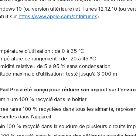
ndows 10 (ou version ultérieure) et iTunes 12.12.10 (ou ver
atuit sur
https://www.apple.com/chfr/itunes
)
mpérature d’utilisation : de 0 à 35 °C
mpérature de rangement : de -20 à 45 °C
midité relative : de 5 à 95 % sans condensation
titude maximale d’utilisation : testé jusqu’à 3 000 m
iPad Pro a été conçu pour réduire son impact sur l’enviro
uminium 100 % recyclé dans le boîtier
rres rares 100 % recyclées dans tous les aimants, représen
ésentes dans l’appareil
ain 100 % recyclé dans la soudure de plusieurs circuits im
 100 % recyclé dans le placage des différents circuits imp