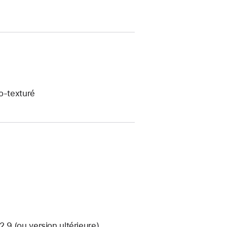
o‑texturé
9 (ou version ultérieure)