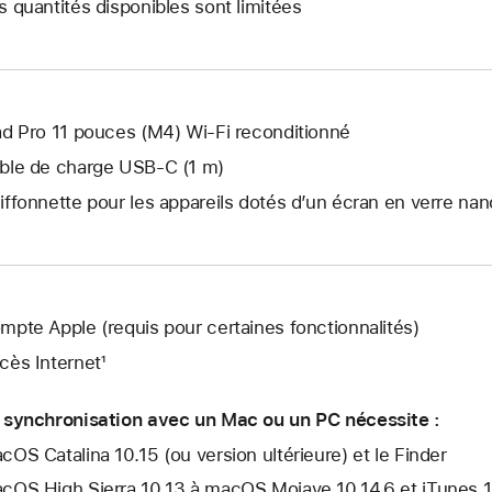
s quantités disponibles sont limitées
s’ouvre.
ad Pro 11 pouces (M4) Wi‑Fi reconditionné
ble de charge USB‑C (1 m)
iffonnette pour les appareils dotés d’un écran en verre nan
mpte Apple (requis pour certaines fonctionnalités)
cès Internet¹
 synchronisation avec un Mac ou un PC nécessite :
cOS Catalina 10.15 (ou version ultérieure) et le Finder
cOS High Sierra 10.13 à macOS Mojave 10.14.6 et iTunes 12.