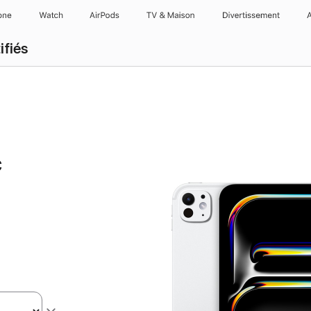
one
Watch
AirPods
TV & Maison
Divertissements
ifiés
c