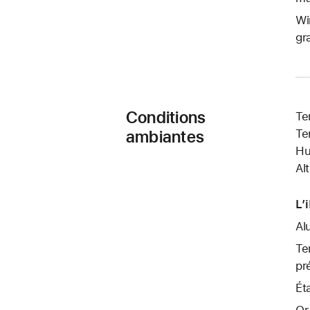
Wi
gr
Conditions
Te
ambiantes
Te
Hu
Al
L’
Al
Te
pr
Ét
Or