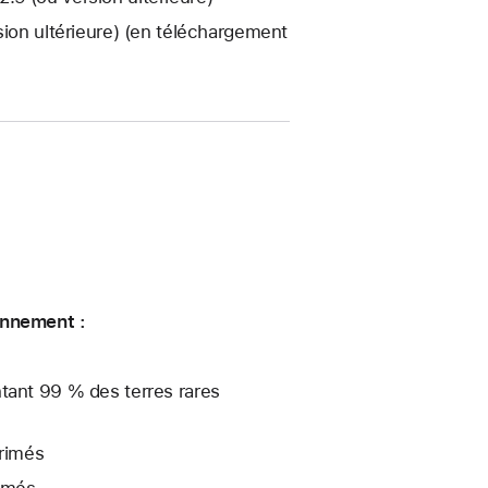
sion ultérieure) (en téléchargement
nne­ment :
tant 99 % des terres rares
primés
rimés