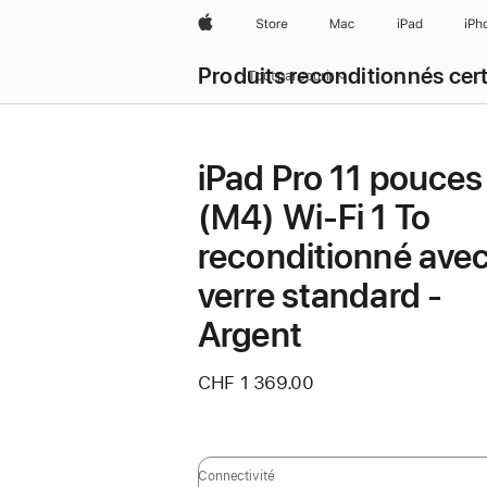
Apple
Store
Mac
iPad
iPh
Produits reconditionnés cert
Tout parcourir
iPad Pro 11 pouces
(M4) Wi‑Fi 1 To
reconditionné ave
verre standard -
Argent
CHF 1 369.00
Connectivité