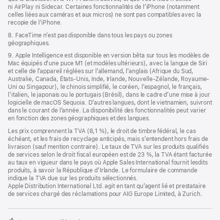
ni AirPlay ni Sidecar. Certaines fonctionnalités de l’iPhone (notamment
celles liées aux caméras et aux micros) ne sont pas compatibles avec la
recopie de l’iPhone.
8. FaceTime n’est pas disponible dans tous les pays ou zones
géographiques.
9. Apple Intelligence est disponible en version bêta sur tous les modèles de
Mac équipés d’une puce M1 (et modèles ultérieurs), avec la langue de Siri
et celle de l’appareil réglées sur l’allemand, l’anglais (Afrique du Sud,
Australie, Canada, États-Unis, Inde, Irlande, Nouvelle-Zélande, Royaume-
Uni ou Singapour), le chinois simplifié, le coréen, l’espagnol, le français,
l’italien, le japonais ou le portugais (Brésil), dans le cadre d’une mise à jour
logicielle de macOS Sequoia. D’autres langues, dont le vietnamien, suivront
dans le courant de l’année. La disponibilité des fonctionnalités peut varier
en fonction des zones géographiques et des langues.
Les prix comprennent la TVA (8,1 %), le droit de timbre fédéral, le cas
échéant, et les frais de recyclage anticipés, mais s’entendent hors frais de
livraison (sauf mention contraire). Le taux de TVA sur les produits qualifiés
de services selon le droit fiscal européen est de 23 %, la TVA étant facturée
au taux en vigueur dans le pays où Apple Sales International fournit lesdits
produits, à savoir la République d’Irlande. Le formulaire de commande
indique la TVA due sur les produits sélectionnés.
Apple Distribution International Ltd. agit en tant qu’agent lié et prestataire
de services chargé des réclamations pour AIG Europe Limited, à Zurich.