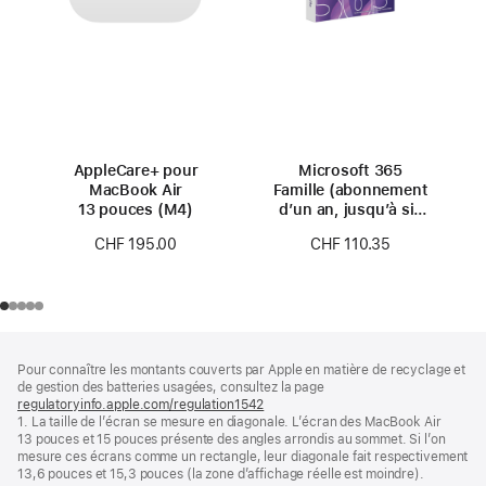
AppleCare+ pour
Microsoft 365
MacBook Air
Famille (abonnement
13 pouces (M4)
d’un an, jusqu’à six
personnes)
CHF 195.00
CHF 110.35
Pied
Notes
Pour connaître les montants couverts par Apple en matière de recyclage et
de
de
de gestion des batteries usagées, consultez la page
bas
page
regulatoryinfo.apple.com/regulation1542
(s’ouvre
de
1. La taille de l’écran se mesure en diagonale. L’écran des MacBook Air
dans
page
13 pouces et 15 pouces présente des angles arrondis au sommet. Si l’on
une
mesure ces écrans comme un rectangle, leur diagonale fait respectivement
nouvelle
13,6 pouces et 15,3 pouces (la zone d’affichage réelle est moindre).
fenêtre)