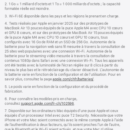
2. 1 Go = 1 milliard d’octets et 1 To = 1 000 milliards d’octets ; la capacité
formatée réelle est moindre.
3. Wi-Fi 6E disponible dans les pays et les régions le prenant en charge.
4. Tests réalisés par Apple en janvier 2025 sur des prototypes de
MacBook Air 13 pouces équipés de la puce Apple M4 avec CPU 10 cœurs
et GPU 8 cœurs, et sur des prototypes de MacBook Air 15 pouces équipés
de la puce Apple M4 avec CPU 10 cœurs et GPU 10 cœurs, tous
configurés avec 16 Go de RAM et un SSD de 256 Go. Autonomie de la
batterie pour la navigation web sans fil mesurée à travers la consultation de
25 sites web populaires avec une connexion Wi-Fi. Autonomie de la
batterie pour le streaming vidéo mesurée à travers la consultation de
contenus 1080p dans Safari avec une connexion Wi-Fi. Tous les appareils
ont été testés avec la luminosité de l’écran réglée sur 8 clics à partir du
niveau le plus bas et le rétroéclairage du clavier désactivé. L’autonomie de
la batterie varie en fonction de la configuration et de l’utilisation. Pour en
savoir plus, consultez la page
apple.com/chfr/batteries/
.
5. Le poids varie en fonction de la configuration et du procédé de
fabrication.
6. Pour connaître les modèles pris en charge,
consultez
support.apple.com/fr-ch/102596
.
7. Disponible sur les ordinateurs Mac équipés d’une puce Apple et ceux
équipés d’un processeur Intel avec puce T2 Security. Nécessite que votre
iPhone et votre Mac soient connectés avec le même compte Apple à l’aide
de l’authentification à deux facteurs, qu’ils soient proches l’un de l’autre,
que le Bluetooth et le Wi-Fi soient activés, et que votre Mac n’utilise