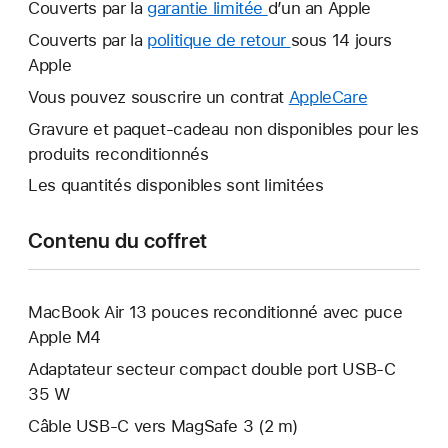
Couverts par la
garantie limitée
Une
d’un an Apple
nouvelle
Couverts par la
politique de retour
Une
sous 14 jours
fenêtre
Apple
nouvelle
s’ouvre.
fenêtre
Vous pouvez souscrire un contrat
AppleCare
Une
s’ouvre.
nouvelle
Gravure et paquet-cadeau non disponibles pour les
fenêtre
produits reconditionnés
s’ouvre.
Les quantités disponibles sont limitées
Contenu du coffret
MacBook Air 13 pouces reconditionné avec puce
Apple M4
Adaptateur secteur compact double port USB-C
35 W
Câble USB-C vers MagSafe 3 (2 m)