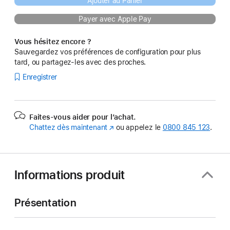
Ajouter au Panier
Payer avec Apple Pay
Vous hésitez encore ?
Sauvegardez vos préférences de configuration pour plus
tard, ou partagez-les avec des proches.
Enregistrer
Faites-vous aider pour l’achat.
Chattez dès maintenant
(s’ouvre
ou appelez le
0800 845 123
.
dans
une
nouvelle
fenêtre)
Informations produit
Présentation