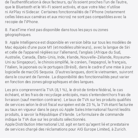
de l’authentification à deux facteurs, qu’ils soient proches l’un de l’autre,
que le Bluetooth et le Wi-Fi soient activés, et que votre Mac n’utilise
ni AirPlay ni Sidecar. Certaines fonctionnalités de l’iPhone (notamment
celles liées aux caméras et aux micros) ne sont pas compatibles avec la
recopie de l’iPhone.
8. FaceTime n’est pas disponible dans tous les pays ou zones
géographiques.
9. Apple Intelligence est disponible en version bêta sur tous les modèles de
Mac équipés d’une puce M1 (et modèles ultérieurs), avec la langue de Siri
et celle de l’appareil réglées sur l’allemand, l’anglais (Afrique du Sud,
Australie, Canada, États-Unis, Inde, Irlande, Nouvelle-Zélande, Royaume-
Uni ou Singapour), le chinois simplifié, le coréen, l’espagnol, le français,
l’italien, le japonais ou le portugais (Brésil), dans le cadre d’une mise à jour
logicielle de macOS Sequoia. D’autres langues, dont le vietnamien, suivront
dans le courant de l’année. La disponibilité des fonctionnalités peut varier
en fonction des zones géographiques et des langues.
Les prix comprennent la TVA (8,1 %), le droit de timbre fédéral, le cas
échéant, et les frais de recyclage anticipés, mais s’entendent hors frais de
livraison (sauf mention contraire). Le taux de TVA sur les produits qualifiés
de services selon le droit fiscal européen est de 23 %, la TVA étant facturée
au taux en vigueur dans le pays où Apple Sales International fournit lesdits
produits, à savoir la République d’Irlande. Le formulaire de commande
indique la TVA due sur les produits sélectionnés.
Apple Distribution International Ltd. agit en tant qu’agent lié et prestataire
de services chargé des réclamations pour AIG Europe Limited, à Zurich.