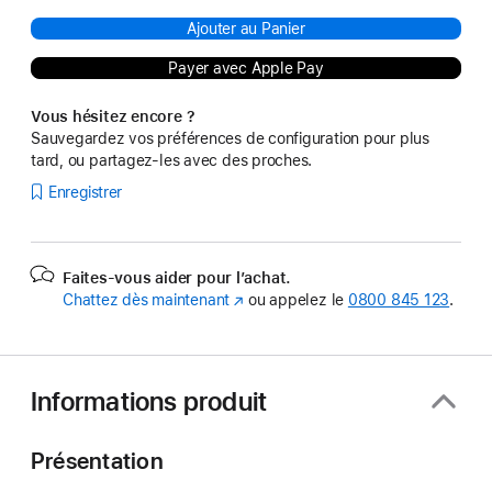
Ajouter au Panier
Payer avec Apple Pay
Vous hésitez encore ?
Sauvegardez vos préférences de configuration pour plus
tard, ou partagez-les avec des proches.
Enregistrer
Faites-vous aider pour l’achat.
Chattez dès maintenant
(s’ouvre
ou appelez le
0800 845 123
.
dans
une
nouvelle
fenêtre)
Informations produit
Présentation