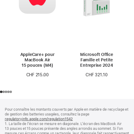
AppleCare+ pour
Microsoft Office
MacBook Air
Famille et Petite
15 pouces (M4)
Entreprise 2024
CHF 215.00
CHF 321.10
Pied
Notes
Pour connaître les montants couverts par Apple en matière de recyclage et
de
de
de gestion des batteries usagées, consultez la page
bas
page
regulatoryinfo.apple.com/regulation1542
(s’ouvre
de
1. La taille de l’écran se mesure en diagonale. L’écran des MacBook Air
dans
page
13 pouces et 15 pouces présente des angles arrondis au sommet. Si l’on
une
mesure ces écrans comme un rectangle, leur diagonale fait respectivement
nouvelle