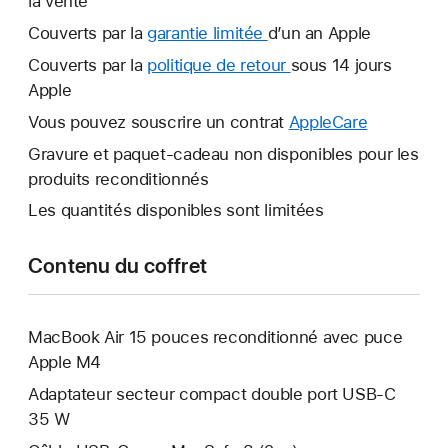
la vente
Couverts par la
garantie limitée
Une
d’un an Apple
nouvelle
Couverts par la
politique de retour
Une
sous 14 jours
fenêtre
Apple
nouvelle
s’ouvre.
fenêtre
Vous pouvez souscrire un contrat
AppleCare
Une
s’ouvre.
nouvelle
Gravure et paquet-cadeau non disponibles pour les
fenêtre
produits reconditionnés
s’ouvre.
Les quantités disponibles sont limitées
Contenu du coffret
MacBook Air 15 pouces reconditionné avec puce
Apple M4
Adaptateur secteur compact double port USB-C
35 W