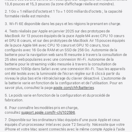
13,6 pouces et 15,3 pouces (la zone d’affichage réelle est moindre).
fenêtre)
2. 1 Go = 1 milliard d’octets et 1 To = 1 000 milliards d’octets ; la capacité
formatée réelle est moindre.
3. Wi-Fi 6E disponible dans les pays et les régions le prenant en charge.
4. Tests réalisés par Apple en janvier 2025 sur des prototypes de
MacBook Air 13 pouces équipés de la puce Apple M4 avec CPU 10 cœurs
et GPU 8 cœurs, et sur des prototypes de MacBook Air 15 pouces équipés
de la puce Apple M4 avec CPU 10 cœurs et GPU 10 cœurs, tous
configurés avec 16 Go de RAM et un SSD de 256 Go. Autonomie de la
batterie pour la navigation web sans fil mesurée à travers la consultation de
25 sites web populaires avec une connexion Wi-Fi. Autonomie de la
batterie pour le streaming vidéo mesurée à travers la consultation de
contenus 1080p dans Safari avec une connexion Wi-Fi. Tous les appareils
ont été testés avec la luminosité de l’écran réglée sur 8 clics à partir du
niveau le plus bas et le rétroéclairage du clavier désactivé. L’autonomie de
la batterie varie en fonction de la configuration et de l’utilisation. Pour en
savoir plus, consultez la page
apple.com/chfr/batteries
.
5. Le poids varie en fonction de la configuration et du procédé de
fabrication.
6. Pour connaître les modèles pris en charge,
consultez
support.apple.com/fr-ch/102596
.
7. Disponible sur les ordinateurs Mac équipés d’une puce Apple et ceux
équipés d’un processeur Intel avec puce T2 Security. Nécessite que votre
iPhone et votre Mac soient connectés avec le même compte Apple à l’aide