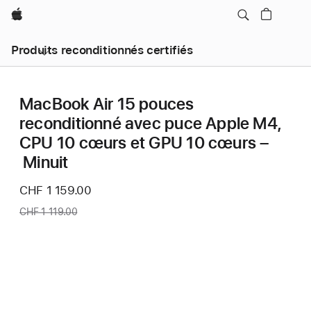
Apple
Produits reconditionnés certifiés
MacBook Air 15 pouces
reconditionné avec puce Apple M4,
CPU 10 cœurs et GPU 10 cœurs –
Minuit
Nouveau
CHF 1 159.00
prix
Ancien
CHF 1 119.00
prix
: