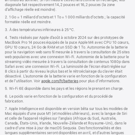
diagonale fait respectivement 14,2 pouces et 16,2 pouces (la zone
nouvelle
d’affichage réelle est moindre).
fenêtre)
2. 1 Go = 1 milliard d’octets et 1 To = 1 000 milliards d’octets ; la capacité
formatée réelle est moindre.
3. À des températures inférieures à 25 °C.
4. Tests réalisés par Apple d’août à octobre 2024 sur des prototypes de
MacBook Pro 14 pouces équipés de la puce Apple M4 avec CPU 10 cœurs,
GPU 10 cœurs, 24 Go de RAM et un SSD de 1 To. Autonomie de la batterie
pour la navigation web sans fil mesurée à travers la consultation de 25 sites
web populaires avec une connexion Wi-Fi. Autonomie de la batterie pour le
streaming vidéo mesurée à travers la consultation de contenus 1080p dans
Safari avec une connexion Wi-Fi. La luminosité de l’écran était réglée sur
8 clics à partir du niveau le plus bas et le rétroéclairage du clavier était
désactivé. L’autonomie de la batterie varie en fonction de la configuration
et de l’utilisation. Voir
apple.com/fr/batteries
pour plus d’informations.
5. Wi-Fi 6E disponible dans les pays et les régions le prenant en charge.
6. Le poids varie en fonction de la configuration et du procédé de
fabrication.
7. Apple Intelligence est disponible en version bêta sur tous les modèles de
Mac équipés d’une puce M1 (et modèles ultérieurs), avec la langue de Siri
et celle de l’appareil réglées sur l’anglais (Afrique du Sud, Australie,
Canada, États-Unis, Irlande, Nouvelle-Zélande et Royaume-Uni), dans le
cadre d’une mise à jour de macOS Sequoia. Des fonctionnalités et des
langues supplémentaires seront disponibles en avril, et d’autres langues