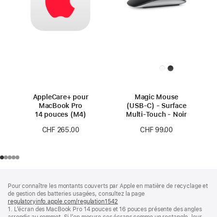
AppleCare+ pour
Magic Mouse
MacBook Pro
(USB‑C) - Surface
14 pouces (M4)
Multi-Touch - Noir
CHF 265.00
CHF 99.00
Pied
Notes
Pour connaître les montants couverts par Apple en matière de recyclage et
de
de
de gestion des batteries usagées, consultez la page
bas
page
regulatoryinfo.apple.com/regulation1542
(s’ouvre
de
1. L’écran des MacBook Pro 14 pouces et 16 pouces présente des angles
dans
page
arrondis au sommet. Si l’on mesure ces écrans comme un rectangle, leur
une