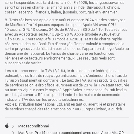
seront disponibles plus tard dans l’année. En 2025, les langues suivantes
seront prises en charge : allemand, anglais (Inde, Singapour), chinois,
coréen, espagnol, français, italien, japonais, portugais et vietnamien.
8. Tests réalisés par Apple entre août et octobre 2024 sur des prototypes
de MacBook Pro 14 pouces équipés de la puce Apple M4 avec CPU
10 cœurs, GPU 10 cœurs, 24 Go de RAM et un SSD de 1 To. Tests réalisés
avec un Adaptateur secteur USB-C 96 W Apple (modèle A2166) et un
Câble USB-C vers MagSafe 3 (modèle A2363). Tests de charge rapide
réalisés sur des MacBook Pro déchargés. Temps calculé à compter de la
sortie progressive de l’état d’hibernation ou de l’apparition du logo Apple au
démarrage de l’appareil. Le temps de charge varie en fonction des
réglages et de facteurs environnementaux. Les résultats réels sont
susceptibles de varier.
Les prix comprennent la TVA (8,1 %), le droit de timbre fédéral, le cas
échéant, et les frais de recyclage anticipés, mais s’entendent hors frais de
livraison (sauf mention contraire). Le taux de TVA sur les produits qualifiés
de services selon le droit fiscal européen est de 23 %, la TVA étant facturée
au taux en vigueur dans le pays où Apple Sales International fournit lesdits
produits, à savoir la République d’Irlande. Le formulaire de commande
indique la TVA due sur les produits sélectionnés.
Apple Distribution International Ltd. agit en tant qu’agent lié et prestataire
de services chargé des réclamations pour AIG Europe Limited, à Zurich.
Mac reconditionné
Apple
MacBook Pro 14 pouces reconditionné avec puce Apple M4, CPU 10 cœurs, GPU 10 cœurs - Noir sidéral