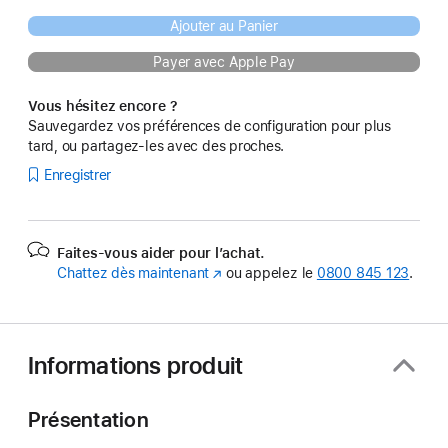
Ajouter au Panier
Payer avec Apple Pay
Vous hésitez encore ?
Sauvegardez vos préférences de configuration pour plus
tard, ou partagez-les avec des proches.
Enregistrer
Faites-vous aider pour l’achat.
Chattez dès maintenant
(s’ouvre
ou appelez le
0800 845 123
.
dans
une
nouvelle
fenêtre)
Informations produit
Présentation