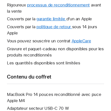
Rigoureux
processus de reconditionnement
avant
la vente
Couverts par la
garantie limitée
Une
d’un an Apple
nouvelle
Couverts par la
politique de retour
Une
sous 14 jours
fenêtre
Apple
nouvelle
s’ouvre.
fenêtre
Vous pouvez souscrire un contrat
AppleCare
Une
s’ouvre.
nouvelle
Gravure et paquet-cadeau non disponibles pour les
fenêtre
produits reconditionnés
s’ouvre.
Les quantités disponibles sont limitées
Contenu du coffret
MacBook Pro 14 pouces reconditionné avec puce
Apple M4
Adaptateur secteur USB‑C 70 W