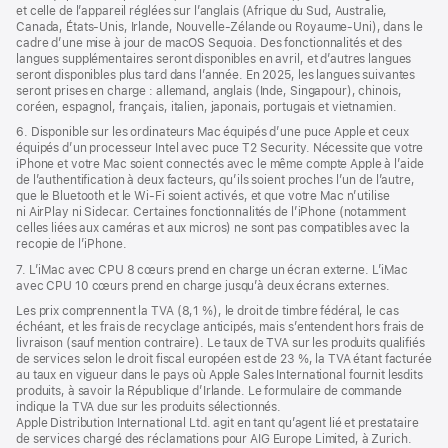
et celle de l’appareil réglées sur l’anglais (Afrique du Sud, Australie,
Canada, États‑Unis, Irlande, Nouvelle-Zélande ou Royaume-Uni), dans le
cadre d’une mise à jour de macOS Sequoia. Des fonctionnalités et des
langues supplémentaires seront disponibles en avril, et d’autres langues
seront disponibles plus tard dans l’année. En 2025, les langues suivantes
seront prises en charge : allemand, anglais (Inde, Singapour), chinois,
coréen, espagnol, français, italien, japonais, portugais et vietnamien.
6. Disponible sur les ordinateurs Mac équipés d’une puce Apple et ceux
équipés d’un processeur Intel avec puce T2 Security. Nécessite que votre
iPhone et votre Mac soient connectés avec le même compte Apple à l’aide
de l’authentification à deux facteurs, qu’ils soient proches l’un de l’autre,
que le Bluetooth et le Wi-Fi soient activés, et que votre Mac n’utilise
ni AirPlay ni Sidecar. Certaines fonctionnalités de l’iPhone (notamment
celles liées aux caméras et aux micros) ne sont pas compatibles avec la
recopie de l’iPhone.
7. L’iMac avec CPU 8 cœurs prend en charge un écran externe. L’iMac
avec CPU 10 cœurs prend en charge jusqu’à deux écrans externes.
Les prix comprennent la TVA (8,1 %), le droit de timbre fédéral, le cas
échéant, et les frais de recyclage anticipés, mais s’entendent hors frais de
livraison (sauf mention contraire). Le taux de TVA sur les produits qualifiés
de services selon le droit fiscal européen est de 23 %, la TVA étant facturée
au taux en vigueur dans le pays où Apple Sales International fournit lesdits
produits, à savoir la République d’Irlande. Le formulaire de commande
indique la TVA due sur les produits sélectionnés.
Apple Distribution International Ltd. agit en tant qu’agent lié et prestataire
de services chargé des réclamations pour AIG Europe Limited, à Zurich.