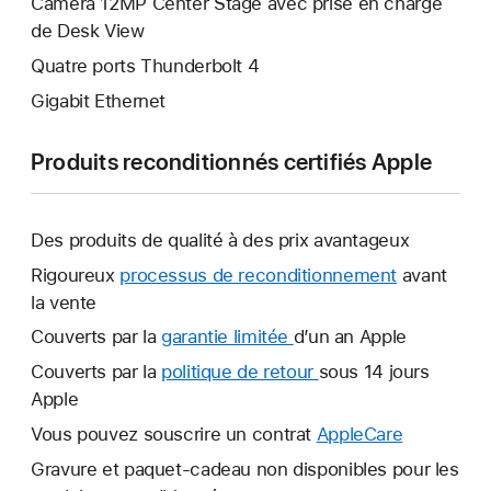
Caméra 12MP Center Stage avec prise en charge
de Desk View
Quatre ports Thunderbolt 4
Gigabit Ethernet
Produits reconditionnés certifiés Apple
Des produits de qualité à des prix avantageux
Rigoureux
processus de reconditionnement
avant
la vente
Couverts par la
garantie limitée
Une
d’un an Apple
nouvelle
Couverts par la
politique de retour
Une
sous 14 jours
fenêtre
Apple
nouvelle
s’ouvre.
fenêtre
Vous pouvez souscrire un contrat
AppleCare
Une
s’ouvre.
nouvelle
Gravure et paquet-cadeau non disponibles pour les
fenêtre