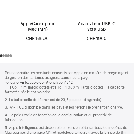
AppleCare+ pour
Adaptateur USB-C
iMac (M4)
vers USB
CHF 165.00
CHF 19.00
Pied
Notes
Pour connaître les montants couverts par Apple en matière de recyclage et
de
de
de gestion des batteries usagées, consultez la page
bas
page
regulatoryinfo.apple.com/regulation1542
(s’ouvre
de
1. 1 Go = 1 milliard d’octets et 1 To = 1 000 milliards d’octets ; la capacité
dans
page
formatée réelle est moindre.
une
nouvelle
2. La taille réelle de l’écran est de 23,5 pouces (diagonale).
fenêtre)
3. Wi-Fi 6E disponible dans les pays et les régions le prenant en charge.
4. Le poids varie en fonction de la configuration et du procédé de
fabrication.
5. Apple Intelligence est disponible en version bêta sur tous les modèles de
Mac équipés d’une puce M1 (et modèles ultérieurs), avec la langue de Siri