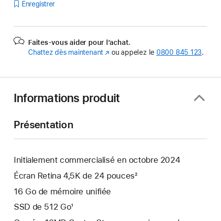
Enregistrer
Faites-vous aider pour l’achat.
Chattez dès maintenant
(s’ouvre
ou appelez le
0800 845 123
.
dans
une
nouvelle
fenêtre)
Informations produit
Présentation
Initialement commercialisé en octobre 2024
Écran Retina 4,5K de 24 pouces²
16 Go de mémoire unifiée
SSD de 512 Go¹