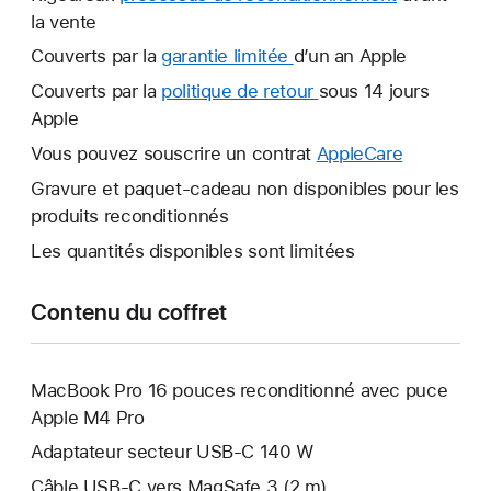
la vente
Couverts par la
garantie limitée
Une
d’un an Apple
nouvelle
Couverts par la
politique de retour
Une
sous 14 jours
fenêtre
Apple
nouvelle
s’ouvre.
fenêtre
Vous pouvez souscrire un contrat
AppleCare
Une
s’ouvre.
nouvelle
Gravure et paquet-cadeau non disponibles pour les
fenêtre
produits reconditionnés
s’ouvre.
Les quantités disponibles sont limitées
Contenu du coffret
MacBook Pro 16 pouces reconditionné avec puce
Apple M4 Pro
Adaptateur secteur USB-C 140 W
Câble USB-C vers MagSafe 3 (2 m)