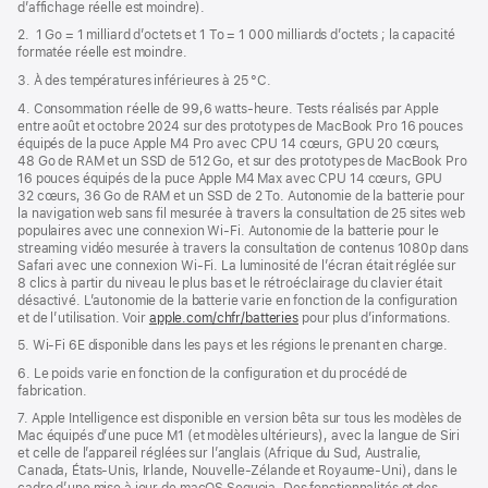
d’affichage réelle est moindre).
fenêtre)
2. 1 Go = 1 milliard d’octets et 1 To = 1 000 milliards d’octets ; la capacité
formatée réelle est moindre.
3. À des températures inférieures à 25 °C.
4. Consommation réelle de 99,6 watts‑heure. Tests réalisés par Apple
entre août et octobre 2024 sur des prototypes de MacBook Pro 16 pouces
équipés de la puce Apple M4 Pro avec CPU 14 cœurs, GPU 20 cœurs,
48 Go de RAM et un SSD de 512 Go, et sur des prototypes de MacBook Pro
16 pouces équipés de la puce Apple M4 Max avec CPU 14 cœurs, GPU
32 cœurs, 36 Go de RAM et un SSD de 2 To. Autonomie de la batterie pour
la navigation web sans fil mesurée à travers la consultation de 25 sites web
populaires avec une connexion Wi-Fi. Autonomie de la batterie pour le
streaming vidéo mesurée à travers la consultation de contenus 1080p dans
Safari avec une connexion Wi-Fi. La luminosité de l’écran était réglée sur
8 clics à partir du niveau le plus bas et le rétroéclairage du clavier était
désactivé. L’autonomie de la batterie varie en fonction de la configuration
et de l’utilisation. Voir
apple.com/chfr/batteries
pour plus d’informations.
5. Wi-Fi 6E disponible dans les pays et les régions le prenant en charge.
6. Le poids varie en fonction de la configuration et du procédé de
fabrication.
7. Apple Intelligence est disponible en version bêta sur tous les modèles de
Mac équipés d’une puce M1 (et modèles ultérieurs), avec la langue de Siri
et celle de l’appareil réglées sur l’anglais (Afrique du Sud, Australie,
Canada, États-Unis, Irlande, Nouvelle-Zélande et Royaume-Uni), dans le