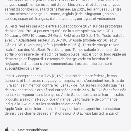
cadre d’une mise à jour de macOS Sequoia. Des fonctionnalités et des
langues supplémentaires seront disponibles en avril, et d’autres langues
seront disponibles plus tard dans l’année. En 2025, les langues suivantes
seront prises en charge : allemand, anglais (Inde, Singapour), chinois,
coréen, espagnol, français, italien, japonais, portugais et vietnamien.
8. Tests réalisés par Apple entre août et octobre 2024 sur des prototypes
de MacBook Pro 14 pouces équipés de la puce Apple M4 avec CPU
10 cœurs, GPU 10 cœurs, 24 Go de RAM et un SSD de 1 To. Tests réalisés
avec un Adaptateur secteur USB-C 96 W Apple (modèle A2166) et un
Câble USB-C vers MagSafe 3 (modèle A2363). Tests de charge rapide
réalisés sur des MacBook Pro déchargés. Temps calculé à compter de la
sortie progressive de l’état d’hibernation ou de l’apparition du logo Apple au
démarrage de l’appareil. Le temps de charge varie en fonction des
réglages et de facteurs environnementaux. Les résultats réels sont
susceptibles de varier.
Les prix comprennent la TVA (8,1 %), le droit de timbre fédéral, le cas
échéant, et les frais de recyclage anticipés, mais s’entendent hors frais de
livraison (sauf mention contraire). Le taux de TVA sur les produits qualifiés
de services selon le droit fiscal européen est de 23 %, la TVA étant facturée
au taux en vigueur dans le pays où Apple Sales International fournit lesdits
produits, à savoir la République d’Irlande. Le formulaire de commande
indique la TVA due sur les produits sélectionnés.
Apple Distribution International Ltd. agit en tant qu’agent lié et prestataire
de services chargé des réclamations pour AIG Europe Limited, à Zurich.
Mac reconditionné