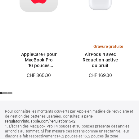
Gravure gratuite
AppleCare+ pour
AirPods 4 avec
MacBook Pro
Réduction active
16 pouces
du bruit
(M4 Pro/M4 Max)
CHF 365.00
CHF 169.00
Pied
Notes
Pour connaître les montants couverts par Apple en matière de recyclage et
de
de
de gestion des batteries usagées, consultez la page
bas
page
regulatoryinfo.apple.com/regulation1542
(s’ouvre
de
1. L’écran des MacBook Pro 14 pouces et 16 pouces présente des angles
dans
page
arrondis au sommet. Si l’on mesure ces écrans comme un rectangle, leur
une
diagonale fait respectivement 14,2 pouces et 16,2 pouces (la zone
nouvelle