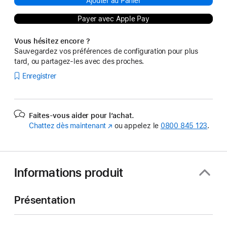
Ajouter au Panier
Payer avec Apple Pay
Vous hésitez encore ?
Sauvegardez vos préférences de configuration pour plus
tard, ou partagez-les avec des proches.
Enregistrer
Faites-vous aider pour l’achat.
Chattez dès maintenant
(s’ouvre
ou appelez le
0800 845 123
.
dans
une
nouvelle
fenêtre)
Informations produit
Présentation