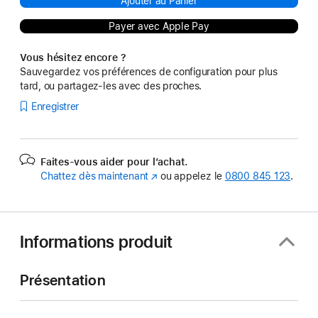
Ajouter au Panier
Payer avec Apple Pay
Vous hésitez encore ?
Sauvegardez vos préférences de configuration pour plus
tard, ou partagez-les avec des proches.
Enregistrer
Faites-vous aider pour l’achat.
Chattez dès maintenant
(s’ouvre
ou appelez le
0800 845 123
.
dans
une
nouvelle
fenêtre)
Informations produit
Présentation