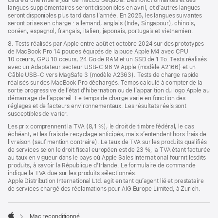
cadre d’une mise à jour de macOS Sequoia. Des fonctionnalités et des
langues supplémentaires seront disponibles en avril, et d’autres langues
seront disponibles plus tard dans l’année. En 2025, les langues suivantes
seront prises en charge : allemand, anglais (Inde, Singapour), chinois,
coréen, espagnol, français, italien, japonais, portugais et vietnamien.
8. Tests réalisés par Apple entre août et octobre 2024 sur des prototypes
de MacBook Pro 14 pouces équipés de la puce Apple M4 avec CPU
10 cœurs, GPU 10 cœurs, 24 Go de RAM et un SSD de 1 To. Tests réalisés
avec un Adaptateur secteur USB-C 96 W Apple (modèle A2166) et un
Câble USB-C vers MagSafe 3 (modèle A2363). Tests de charge rapide
réalisés sur des MacBook Pro déchargés. Temps calculé à compter de la
sortie progressive de l’état d’hibernation ou de l’apparition du logo Apple au
démarrage de l’appareil. Le temps de charge varie en fonction des
réglages et de facteurs environnementaux. Les résultats réels sont
susceptibles de varier.
Les prix comprennent la TVA (8,1 %), le droit de timbre fédéral, le cas
échéant, et les frais de recyclage anticipés, mais s’entendent hors frais de
livraison (sauf mention contraire). Le taux de TVA sur les produits qualifiés
de services selon le droit fiscal européen est de 23 %, la TVA étant facturée
au taux en vigueur dans le pays où Apple Sales International fournit lesdits
produits, à savoir la République d’Irlande. Le formulaire de commande
indique la TVA due sur les produits sélectionnés.
Apple Distribution International Ltd. agit en tant qu’agent lié et prestataire
de services chargé des réclamations pour AIG Europe Limited, à Zurich.
Mac reconditionné