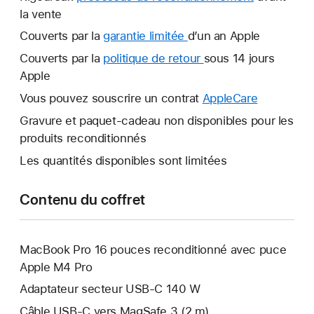
la vente
Couverts par la
garantie limitée
Une
d’un an Apple
nouvelle
Couverts par la
politique de retour
Une
sous 14 jours
fenêtre
Apple
nouvelle
s’ouvre.
fenêtre
Vous pouvez souscrire un contrat
AppleCare
Une
s’ouvre.
nouvelle
Gravure et paquet-cadeau non disponibles pour les
fenêtre
produits reconditionnés
s’ouvre.
Les quantités disponibles sont limitées
Contenu du coffret
MacBook Pro 16 pouces reconditionné avec puce
Apple M4 Pro
Adaptateur secteur USB-C 140 W
Câble USB-C vers MagSafe 3 (2 m)