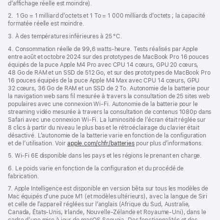
d’affichage réelle est moindre).
fenêtre)
2. 1 Go = 1 milliard d’octets et 1 To = 1 000 milliards d’octets ; la capacité
formatée réelle est moindre.
3. À des températures inférieures à 25 °C.
4. Consommation réelle de 99,6 watts‑heure. Tests réalisés par Apple
entre août et octobre 2024 sur des prototypes de MacBook Pro 16 pouces
équipés de la puce Apple M4 Pro avec CPU 14 cœurs, GPU 20 cœurs,
48 Go de RAM et un SSD de 512 Go, et sur des prototypes de MacBook Pro
16 pouces équipés de la puce Apple M4 Max avec CPU 14 cœurs, GPU
32 cœurs, 36 Go de RAM et un SSD de 2 To. Autonomie de la batterie pour
la navigation web sans fil mesurée à travers la consultation de 25 sites web
populaires avec une connexion Wi-Fi. Autonomie de la batterie pour le
streaming vidéo mesurée à travers la consultation de contenus 1080p dans
Safari avec une connexion Wi-Fi. La luminosité de l’écran était réglée sur
8 clics à partir du niveau le plus bas et le rétroéclairage du clavier était
désactivé. L’autonomie de la batterie varie en fonction de la configuration
et de l’utilisation. Voir
apple.com/chfr/batteries
pour plus d’informations.
5. Wi-Fi 6E disponible dans les pays et les régions le prenant en charge.
6. Le poids varie en fonction de la configuration et du procédé de
fabrication.
7. Apple Intelligence est disponible en version bêta sur tous les modèles de
Mac équipés d’une puce M1 (et modèles ultérieurs), avec la langue de Siri
et celle de l’appareil réglées sur l’anglais (Afrique du Sud, Australie,
Canada, États-Unis, Irlande, Nouvelle-Zélande et Royaume-Uni), dans le