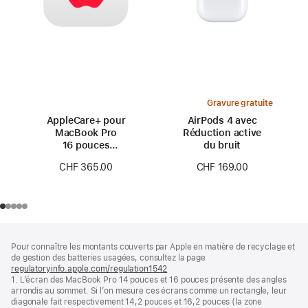
Gravure gratuite
AppleCare+ pour
AirPods 4 avec
MacBook Pro
Réduction active
16 pouces
du bruit
(M4 Pro/M4 Max)
CHF 365.00
CHF 169.00
Pied
Notes
Pour connaître les montants couverts par Apple en matière de recyclage et
de
de
de gestion des batteries usagées, consultez la page
bas
page
regulatoryinfo.apple.com/regulation1542
(s’ouvre
de
1. L’écran des MacBook Pro 14 pouces et 16 pouces présente des angles
dans
page
arrondis au sommet. Si l’on mesure ces écrans comme un rectangle, leur
une
diagonale fait respectivement 14,2 pouces et 16,2 pouces (la zone
nouvelle