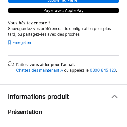
Ajouter au Panier
Payer avec Apple Pay
Vous hésitez encore ?
Sauvegardez vos préférences de configuration pour plus
tard, ou partagez-les avec des proches.
Enregistrer
Faites-vous aider pour l’achat.
Chattez dès maintenant
(s’ouvre
ou appelez le
0800 845 123
.
dans
une
nouvelle
fenêtre)
Informations produit
Présentation