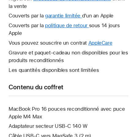
la vente
Couverts par la
garantie limitée
Une
d’un an Apple
nouvelle
Couverts par la
politique de retour
Une
sous 14 jours
fenêtre
Apple
nouvelle
s’ouvre.
fenêtre
Vous pouvez souscrire un contrat
AppleCare
Une
s’ouvre.
nouvelle
Gravure et paquet-cadeau non disponibles pour les
fenêtre
produits reconditionnés
s’ouvre.
Les quantités disponibles sont limitées
Contenu du coffret
MacBook Pro 16 pouces reconditionné avec puce
Apple M4 Max
Adaptateur secteur USB-C 140 W
Câble USB-C vers MagSafe 3 (2 m)