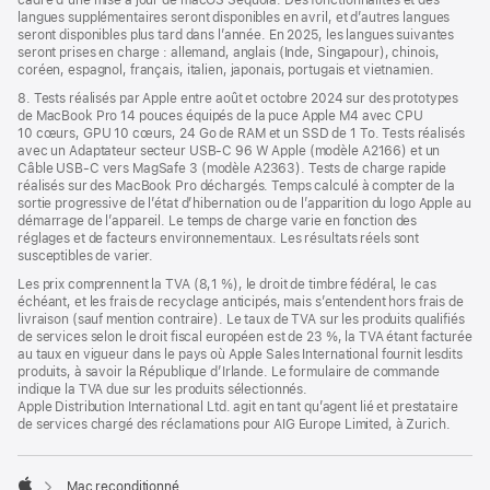
cadre d’une mise à jour de macOS Sequoia. Des fonctionnalités et des
langues supplémentaires seront disponibles en avril, et d’autres langues
seront disponibles plus tard dans l’année. En 2025, les langues suivantes
seront prises en charge : allemand, anglais (Inde, Singapour), chinois,
coréen, espagnol, français, italien, japonais, portugais et vietnamien.
8. Tests réalisés par Apple entre août et octobre 2024 sur des prototypes
de MacBook Pro 14 pouces équipés de la puce Apple M4 avec CPU
10 cœurs, GPU 10 cœurs, 24 Go de RAM et un SSD de 1 To. Tests réalisés
avec un Adaptateur secteur USB-C 96 W Apple (modèle A2166) et un
Câble USB-C vers MagSafe 3 (modèle A2363). Tests de charge rapide
réalisés sur des MacBook Pro déchargés. Temps calculé à compter de la
sortie progressive de l’état d’hibernation ou de l’apparition du logo Apple au
démarrage de l’appareil. Le temps de charge varie en fonction des
réglages et de facteurs environnementaux. Les résultats réels sont
susceptibles de varier.
Les prix comprennent la TVA (8,1 %), le droit de timbre fédéral, le cas
échéant, et les frais de recyclage anticipés, mais s’entendent hors frais de
livraison (sauf mention contraire). Le taux de TVA sur les produits qualifiés
de services selon le droit fiscal européen est de 23 %, la TVA étant facturée
au taux en vigueur dans le pays où Apple Sales International fournit lesdits
produits, à savoir la République d’Irlande. Le formulaire de commande
indique la TVA due sur les produits sélectionnés.
Apple Distribution International Ltd. agit en tant qu’agent lié et prestataire
de services chargé des réclamations pour AIG Europe Limited, à Zurich.
Mac reconditionné