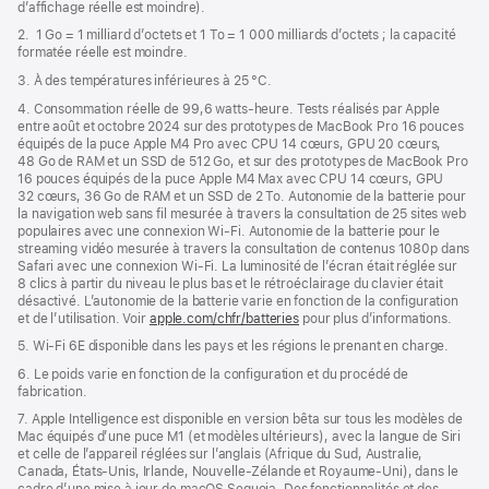
d’affichage réelle est moindre).
fenêtre)
2. 1 Go = 1 milliard d’octets et 1 To = 1 000 milliards d’octets ; la capacité
formatée réelle est moindre.
3. À des températures inférieures à 25 °C.
4. Consommation réelle de 99,6 watts‑heure. Tests réalisés par Apple
entre août et octobre 2024 sur des prototypes de MacBook Pro 16 pouces
équipés de la puce Apple M4 Pro avec CPU 14 cœurs, GPU 20 cœurs,
48 Go de RAM et un SSD de 512 Go, et sur des prototypes de MacBook Pro
16 pouces équipés de la puce Apple M4 Max avec CPU 14 cœurs, GPU
32 cœurs, 36 Go de RAM et un SSD de 2 To. Autonomie de la batterie pour
la navigation web sans fil mesurée à travers la consultation de 25 sites web
populaires avec une connexion Wi-Fi. Autonomie de la batterie pour le
streaming vidéo mesurée à travers la consultation de contenus 1080p dans
Safari avec une connexion Wi-Fi. La luminosité de l’écran était réglée sur
8 clics à partir du niveau le plus bas et le rétroéclairage du clavier était
désactivé. L’autonomie de la batterie varie en fonction de la configuration
et de l’utilisation. Voir
apple.com/chfr/batteries
pour plus d’informations.
5. Wi-Fi 6E disponible dans les pays et les régions le prenant en charge.
6. Le poids varie en fonction de la configuration et du procédé de
fabrication.
7. Apple Intelligence est disponible en version bêta sur tous les modèles de
Mac équipés d’une puce M1 (et modèles ultérieurs), avec la langue de Siri
et celle de l’appareil réglées sur l’anglais (Afrique du Sud, Australie,
Canada, États-Unis, Irlande, Nouvelle-Zélande et Royaume-Uni), dans le