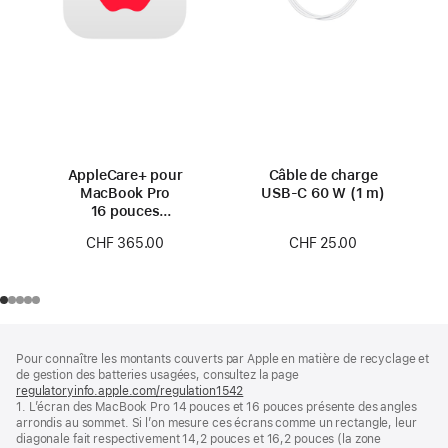
AppleCare+ pour
Câble de charge
MacBook Pro
USB‑C 60 W (1 m)
16 pouces
(M4 Pro/M4 Max)
CHF 25.00
CHF 365.00
Pied
Notes
Pour connaître les montants couverts par Apple en matière de recyclage et
de
de
de gestion des batteries usagées, consultez la page
bas
page
regulatoryinfo.apple.com/regulation1542
(s’ouvre
de
1. L’écran des MacBook Pro 14 pouces et 16 pouces présente des angles
dans
page
arrondis au sommet. Si l’on mesure ces écrans comme un rectangle, leur
une
diagonale fait respectivement 14,2 pouces et 16,2 pouces (la zone
nouvelle