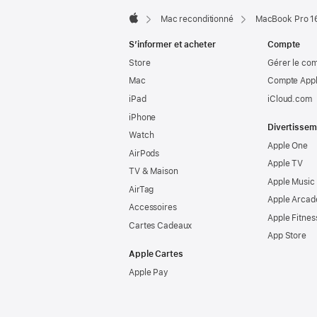
Mac reconditionné
MacBook Pro 16
Apple
S’informer et acheter
Compte
Store
Gérer le co
Mac
Compte Appl
iPad
iCloud.com
iPhone
Divertissem
Watch
Apple One
AirPods
Apple TV
TV & Maison
Apple Music
AirTag
Apple Arcad
Accessoires
Apple Fitnes
Cartes Cadeaux
App Store
Apple Cartes
Apple Pay