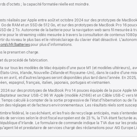
iards d’octets ; la capacité formatée réelle est moindre.
sts réalisés par Apple entre août et octobre 2024 sur des prototypes de MacBoo
o de RAM et un SSD de 512 Go, et sur des prototypes de MacBook Pro 16 pouc
de 2 To. Autonomie de la batterie pour la navigation web sans fil mesurée à tra
erie pour le streaming vidéo mesurée à travers la consultation de contenus 1080
artir du niveau le plus bas et le rétroéclairage du clavier était désactivé. L’autonom
com/chfr/batteries
pour plus d’informations.
ns le prenant en charge.
 et du procédé de fabrication.
êta sur tous les modèles de Mac équipés d’une puce M1 (et modèles ultérieurs), avec
a, États-Unis, Irlande, Nouvelle-Zélande et Royaume-Uni), dans le cadre d’une mi
s en avril, et d’autres langues seront disponibles plus tard dans l’année. En 2025,
éen, espagnol, français, italien, japonais, portugais et vietnamien.
obre 2024 sur des prototypes de MacBook Pro 14 pouces équipés de la puce Appl
n Adaptateur secteur USB-C 96 W Apple (modèle A2166) et un Câble USB-C vers 
Temps calculé à compter de la sortie progressive de l’état d’hibernation ou de l’
ion des réglages et de facteurs environnementaux. Les résultats réels sont suscept
timbre fédéral, le cas échéant, et les frais de recyclage anticipés, mais s’entenden
fiés de services selon le droit fiscal européen est de 23 %, la TVA étant facturée 
la République d’Irlande. Le formulaire de commande indique la TVA due sur les produ
t qu’agent lié et prestataire de services chargé des réclamations pour AIG Europe L