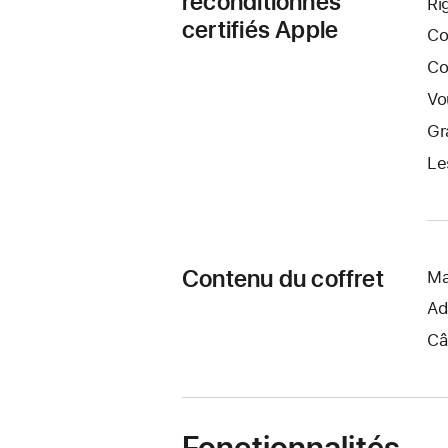
reconditionnés
Ri
certifiés Apple
Co
Co
Vo
Gr
Le
Contenu du coffret
Ma
Ad
Câ