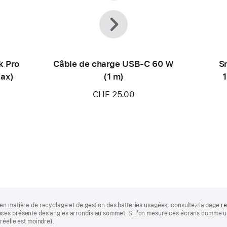
Précédent
Suivant
k Pro
Câble de charge USB‑C 60 W
Sm
Max)
(1 m)
1
CHF 25.00
en matière de recyclage et de gestion des batteries usagées, consultez la page
re
ces présente des angles arrondis au sommet. Si l’on mesure ces écrans comme un 
réelle est moindre).