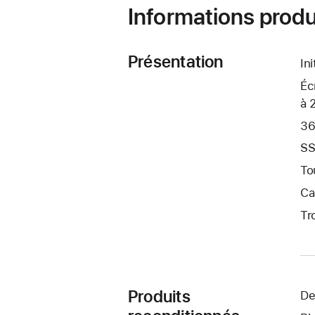
Informations produ
Présentation
In
Éc
à 
36
SS
To
Ca
Tr
Produits
De