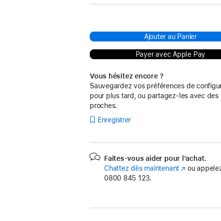
Ajouter au Panier
Payer avec Apple Pay
Vous hésitez encore ?
Sauvegardez vos préférences de configur
pour plus tard, ou partagez-les avec des
proches.
Enregistrer
Faites-vous aider pour l’achat.
Chattez dès maintenant
(s’ouvre
ou appelez
0800 845 123.
dans
une
nouvelle
fenêtre)