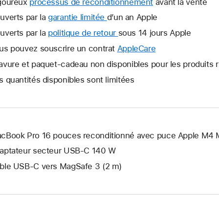
goureux
processus de reconditionnement
avant la vente
uverts par la
garantie limitée
Une
d’un an Apple
nouvelle
uverts par la
politique de retour
Une
sous 14 jours Apple
fenêtre
nouvelle
us pouvez souscrire un contrat
AppleCare
Une
s’ouvre.
fenêtre
nouvelle
avure et paquet-cadeau non disponibles pour les produits 
s’ouvre.
fenêtre
s quantités disponibles sont limitées
s’ouvre.
cBook Pro 16 pouces reconditionné avec puce Apple M4 
aptateur secteur USB-C 140 W
ble USB-C vers MagSafe 3 (2 m)