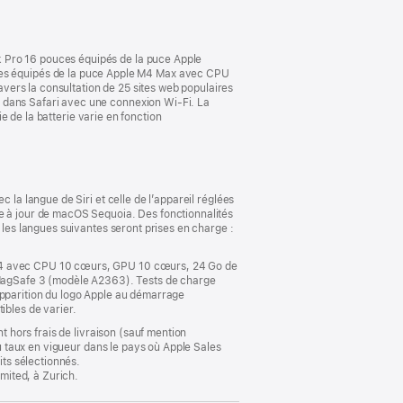
nouvelle
fenêtre)
k Pro 16 pouces équipés de la puce Apple
es équipés de la puce Apple M4 Max avec CPU
vers la consultation de 25 sites web populaires
p dans Safari avec une connexion Wi-Fi. La
ie de la batterie varie en fonction
 la langue de Siri et celle de l’appareil réglées
se à jour de macOS Sequoia. Des fonctionnalités
 les langues suivantes seront prises en charge :
e M4 avec CPU 10 cœurs, GPU 10 cœurs, 24 Go de
MagSafe 3 (modèle A2363). Tests de charge
apparition du logo Apple au démarrage
ibles de varier.
t hors frais de livraison (sauf mention
au taux en vigueur dans le pays où Apple Sales
its sélectionnés.
imited, à Zurich.