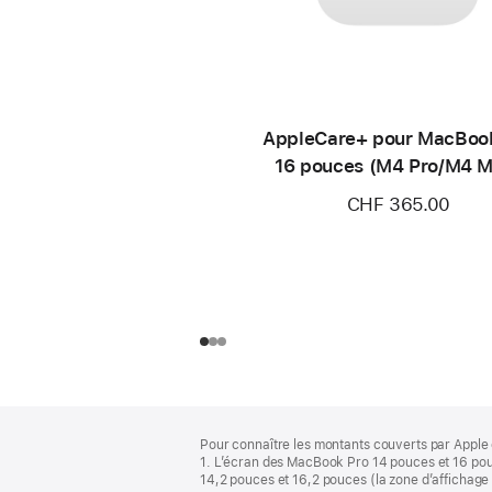
AppleCare+ pour MacBoo
16 pouces (M4 Pro/M4 
CHF 365.00
Pied
Notes
Pour connaître les montants couverts par Apple 
de
de
1. L’écran des MacBook Pro 14 pouces et 16 pou
bas
page
14,2 pouces et 16,2 pouces (la zone d’affichage 