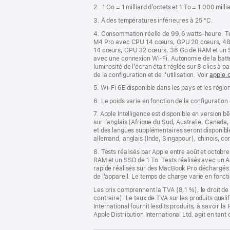
de
2. 1 Go = 1 milliard d’octets et 1 To = 1 000 mill
page
3. À des températures inférieures à 25 °C.
4. Consommation réelle de 99,6 watts‑heure. Te
M4 Pro avec CPU 14 cœurs, GPU 20 cœurs, 48 G
14 cœurs, GPU 32 cœurs, 36 Go de RAM et un SSD 
avec une connexion Wi-Fi. Autonomie de la batt
luminosité de l’écran était réglée sur 8 clics à p
de la configuration et de l’utilisation. Voir
apple.
5. Wi-Fi 6E disponible dans les pays et les régio
6. Le poids varie en fonction de la configuration
7. Apple Intelligence est disponible en version b
sur l’anglais (Afrique du Sud, Australie, Canad
et des langues supplémentaires seront disponible
allemand, anglais (Inde, Singapour), chinois, cor
8. Tests réalisés par Apple entre août et oct
RAM et un SSD de 1 To. Tests réalisés avec u
rapide réalisés sur des MacBook Pro déchargés. 
de l’appareil. Le temps de charge varie en fonct
Les prix comprennent la TVA (8,1 %), le droit de 
contraire). Le taux de TVA sur les produits quali
International fournit lesdits produits, à savoir 
Apple Distribution International Ltd. agit en tan