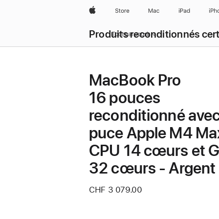
Apple
Store
Mac
iPad
iPh
Produits reconditionnés cert
Tout parcourir
MacBook Pro
16 pouces
reconditionné ave
puce Apple M4 Ma
CPU 14 cœurs et 
32 cœurs - Argent
CHF 3 079.00