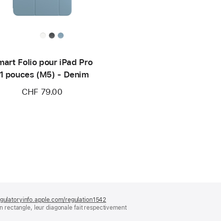
art Folio pour iPad Pro
1 pouces (M5) - Denim
CHF 79.00
gulatoryinfo.apple.com/regulation1542
(s’ouvre
rectangle, leur diagonale fait respectivement
dans
une