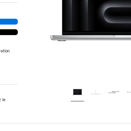
ation
 le