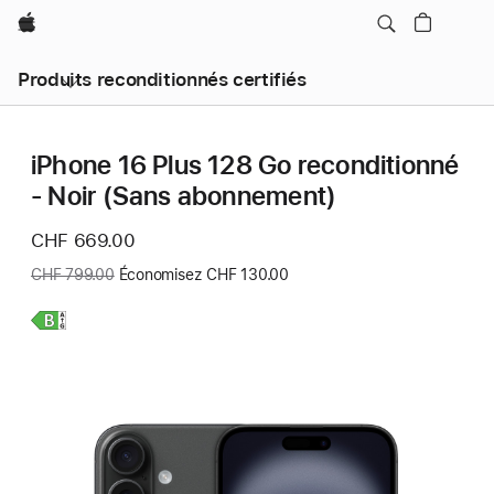
Apple
Produits reconditionnés certifiés
iPhone 16 Plus 128 Go reconditionné
- Noir (Sans abonnement)
Nouveau
CHF 669.00
prix
Ancien
CHF 799.00
Économisez CHF 130.00
prix
:
En
savoir
plus,