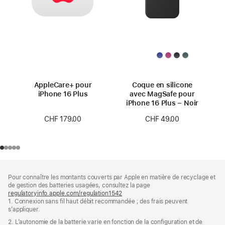
AppleCare+ pour
Coque en silicone
iPhone 16 Plus
avec MagSafe pour
iPhone 16 Plus – Noir
CHF 179.00
CHF 49.00
Pied
Notes
Pour connaître les montants couverts par Apple en matière de recyclage et
de
de
de gestion des batteries usagées, consultez la page
bas
page
regulatoryinfo.apple.com/regulation1542
(s’ouvre
de
1. Connexion sans fil haut débit recommandée ; des frais peuvent
dans
page
s’appliquer.
une
nouvelle
2. L’autonomie de la batterie varie en fonction de la configuration et de