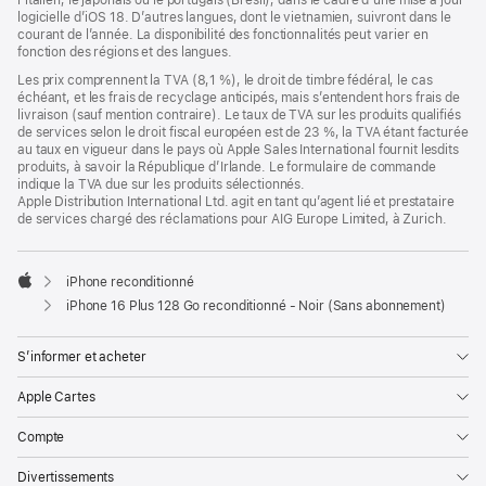
l’italien, le japonais ou le portugais (Brésil), dans le cadre d’une mise à jour
logicielle d’iOS 18. D’autres langues, dont le vietnamien, suivront dans le
courant de l’année. La disponibilité des fonctionnalités peut varier en
fonction des régions et des langues.
Les prix comprennent la TVA (8,1 %), le droit de timbre fédéral, le cas
échéant, et les frais de recyclage anticipés, mais s’entendent hors frais de
livraison (sauf mention contraire). Le taux de TVA sur les produits qualifiés
de services selon le droit fiscal européen est de 23 %, la TVA étant facturée
au taux en vigueur dans le pays où Apple Sales International fournit lesdits
produits, à savoir la République d’Irlande. Le formulaire de commande
indique la TVA due sur les produits sélectionnés.
Apple Distribution International Ltd. agit en tant qu’agent lié et prestataire
de services chargé des réclamations pour AIG Europe Limited, à Zurich.
iPhone reconditionné
Apple
iPhone 16 Plus 128 Go reconditionné - Noir (Sans abonnement)
S’informer et acheter
Apple Cartes
Compte
Divertissements