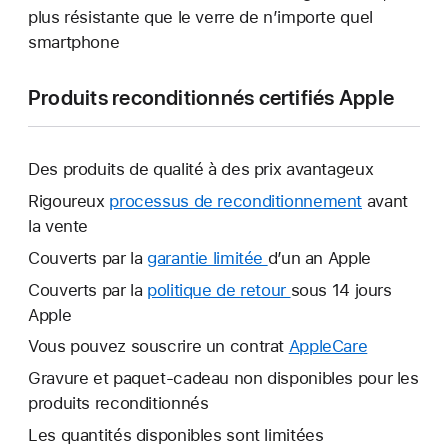
plus résistante que le verre de n’importe quel
smartphone
Produits reconditionnés certifiés Apple
Des produits de qualité à des prix avantageux
Rigoureux
processus de reconditionnement
avant
la vente
Couverts par la
garantie limitée
Une
d’un an Apple
nouvelle
Couverts par la
politique de retour
Une
sous 14 jours
fenêtre
Apple
nouvelle
s’ouvre.
fenêtre
Vous pouvez souscrire un contrat
AppleCare
Une
s’ouvre.
nouvelle
Gravure et paquet-cadeau non disponibles pour les
fenêtre
produits reconditionnés
s’ouvre.
Les quantités disponibles sont limitées