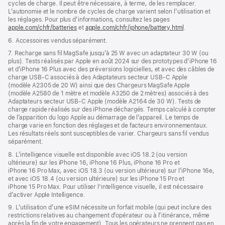
cycles de charge. Il peut être nécessaire, à terme, de les remplacer.
L’autonomie et le nombre de cycles de charge varient selon l’utilisation et
les réglages. Pour plus d’informations, consultez les pages
apple.com/chfr/batteries
et
apple.com/chfr/iphone/battery.html
.
6. Accessoires vendus séparément.
7. Recharge sans fil MagSafe jusqu’à 25 W avec un adaptateur 30 W (ou
plus). Tests réalisés par Apple en août 2024 sur des prototypes d’iPhone 16
et d’iPhone 16 Plus avec des préversions logicielles, et avec des câbles de
charge USB‑C associés à des Adaptateurs secteur USB‑C Apple
(modèle A2305 de 20 W) ainsi que des Chargeurs MagSafe Apple
(modèle A2580 de 1 mètre et modèle A3250 de 2 mètres) associés à des
Adaptateurs secteur USB‑C Apple (modèle A2164 de 30 W). Tests de
charge rapide réalisés sur des iPhone déchargés. Temps calculé à compter
de l’apparition du logo Apple au démarrage de l’appareil. Le temps de
charge varie en fonction des réglages et de facteurs environnementaux.
Les résultats réels sont susceptibles de varier. Chargeurs sans fil vendus
séparément.
8. L’intelligence visuelle est disponible avec iOS 18.2 (ou version
ultérieure) sur les iPhone 16, iPhone 16 Plus, iPhone 16 Pro et
iPhone 16 Pro Max, avec iOS 18.3 (ou version ultérieure) sur l’iPhone 16e,
et avec iOS 18.4 (ou version ultérieure) sur les iPhone 15 Pro et
iPhone 15 Pro Max. Pour utiliser l'intelligence visuelle, il est nécessaire
d’activer Apple Intelligence.
9. L’utilisation d’une eSIM nécessite un forfait mobile (qui peut inclure des
restrictions relatives au changement d’opérateur ou à l’itinérance, même
après la fin de votre engagement). Tous les opérateurs ne prennent pas en