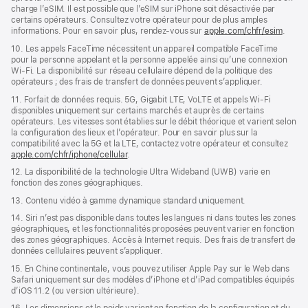
charge l’eSIM. Il est possible que l’eSIM sur iPhone soit désactivée par
certains opérateurs. Consultez votre opérateur pour de plus amples
informations. Pour en savoir plus, rendez-vous sur
apple.com/chfr/esim
.
10. Les appels FaceTime nécessitent un appareil compatible FaceTime
pour la personne appelant et la personne appelée ainsi qu’une connexion
Wi-Fi. La disponibilité sur réseau cellulaire dépend de la politique des
opérateurs ; des frais de transfert de données peuvent s’appliquer.
11. Forfait de données requis. 5G, Gigabit LTE, VoLTE et appels Wi‑Fi
disponibles uniquement sur certains marchés et auprès de certains
opérateurs. Les vitesses sont établies sur le débit théorique et varient selon
la configuration des lieux et l’opérateur. Pour en savoir plus sur la
compatibilité avec la 5G et la LTE, contactez votre opérateur et consultez
apple.com/chfr/iphone/cellular
.
12. La disponibilité de la technologie Ultra Wideband (UWB) varie en
fonction des zones géographiques.
13. Contenu vidéo à gamme dynamique standard uniquement.
14. Siri n’est pas disponible dans toutes les langues ni dans toutes les zones
géographiques, et les fonctionnalités proposées peuvent varier en fonction
des zones géographiques. Accès à Internet requis. Des frais de transfert de
données cellulaires peuvent s’appliquer.
15. En Chine continentale, vous pouvez utiliser Apple Pay sur le Web dans
Safari uniquement sur des modèles d’iPhone et d’iPad compatibles équipés
d’iOS 11.2 (ou version ultérieure).