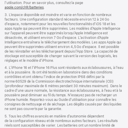
fenêtre)
l’utilisation. Pour en savoir plus, consultez la page
apple.com/chfr/batteries
.
3. L’espace disponible est moindre et varie en fonction de nombreux
facteurs. Une configuration standard nécessite environ 12 à 24 Go
d’espace, notamment pour les nouvelles fonctionnalités d’iOS 18 et les
apps Apple qui peuvent être supprimées. Les modèles d’Apple Intelligence
sur l’appareil peuvent être supprimés lorsqu’Apple Intelligence est
désactivée, et utilisent environ 7 Go d’espace. L’activation d’Apple
Intelligence entraînera le téléchargement des modèles. Les apps Apple qui
peuvent être supprimées utilisent environ 4,5 Go d’espace. Il est possible
de les réinstaller en les téléchargeant depuis l’App Store. La capacité de
stockage est susceptible de changer suivant la version des logiciels, les
réglages et le modèle d’iPhone.
4. L’iPhone 16 et l’iPhone 16 Plus sont résistants aux éclaboussures, à l’eau
et à la poussière. Ils ont été testés en laboratoire dans des conditions
contrôlées et ont obtenu l’indice de protection IP68 défini par la
norme 60529 de la Commission électrotechnique internationale (CEI)
(profondeur maximale de 6 mètres pendant 30 minutes maximum). Dans le
cadre d’une usure normale, la résistance aux éclaboussures, à l’eau et à la
poussière peut diminuer au fil du temps. N’essayez pas de recharger un
iPhone humide. Reportez‑vous au Guide d’utilisation pour connaître les
consignes de nettoyage et de séchage. Les dégâts causés par des liquides
ne sont pas couverts par la garantie.
5. Tous les chiffres avancés en matière d’autonomie dépendent
de la configuration réseau et de nombreux autres facteurs. Les résultats
réels sont susceptibles de varier. Les batteries ont un nombre limité de