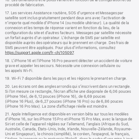
16. Les dimensions et le poids varient en fonction de la configuration et du
procédé de fabrication.
17. Les services Assistance routière, SOS d’urgence et Messages par
satellite sont inclus gratuitement pendant deux ans avec l’activation de
n’importe quel modèle d’iPhone 14 (ou modèle ultérieur). La qualité de la
connexion et les temps de réponse varient en fonction du lieu, de la
configuration du site et d’autres facteurs. Messages par satellite nécessite
un forfait auprès d’un opérateur. L’échange de SMS par satellite est
disponible auprès des opérateurs qui le prennent en charge. Des frais de
SMS peuvent être appliqués. Pour plus d’informations, consultez
https://support.apple.com/fr-ch/105097
.
18. L’iPhone 16 et l’iPhone 16 Pro peuvent détecter un accident de voiture
grave et appeler les secours. Nécessite une connexion cellulaire ou
les appels Wi‑Fi.
19. Wi-Fi 7 disponible dans les pays et les régions le prenant en charge.
20. Les écrans ont des angles arrondis qui s’inscrivent dans un rectangle.
Si l’on mesure ce rectangle, l’écran affiche une diagonale de 6,06 pouces
(iPhone 16e), de 6,12 pouces (iPhone 16), de 6,69 pouces
(iPhone 16 Plus), de 6,27 pouces (iPhone 16 Pro) ou de 6,86 pouces
(iPhone 16 Pro Max). La zone d’affichage réelle est moindre.
21. Apple Intelligence est disponible en version bêta sur tous les modèles
d’iPhone 16, sur les iPhone 15 Pro et iPhone 15 Pro Max, avec la langue de
Siri et celle de l’appareil réglées sur l’allemand, l’anglais (Afrique du Sud,
Australie, Canada, États-Unis, Inde, Irlande, Nouvelle-Zélande, Royaume-
Uni et Singapour), le chinois (simplifié), le coréen, l’espagnol, le français,