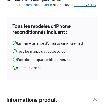
Faites-vous aider pour l’achat.
Chattez dès maintenant
(s’ouvre
ou appelez le
0800 845 123
.
dans
une
nouvelle
fenêtre)
Tous les modèles d’iPhone
reconditionnés incluent :
La même garantie d’un an qu’un iPhone neuf
Tous les manuels et accessoires
Batterie et coque extérieure neuves
Coffret blanc neuf
Informations produit