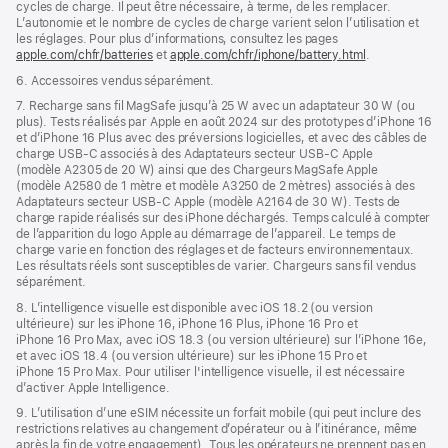
cycles de charge. Il peut être nécessaire, à terme, de les remplacer.
L’autonomie et le nombre de cycles de charge varient selon l’utilisation et
les réglages. Pour plus d’informations, consultez les pages
apple.com/chfr/batteries
et
apple.com/chfr/iphone/battery.html
.
6. Accessoires vendus séparément.
7. Recharge sans fil MagSafe jusqu’à 25 W avec un adaptateur 30 W (ou
plus). Tests réalisés par Apple en août 2024 sur des prototypes d’iPhone 16
et d’iPhone 16 Plus avec des préversions logicielles, et avec des câbles de
charge USB‑C associés à des Adaptateurs secteur USB‑C Apple
(modèle A2305 de 20 W) ainsi que des Chargeurs MagSafe Apple
(modèle A2580 de 1 mètre et modèle A3250 de 2 mètres) associés à des
Adaptateurs secteur USB‑C Apple (modèle A2164 de 30 W). Tests de
charge rapide réalisés sur des iPhone déchargés. Temps calculé à compter
de l’apparition du logo Apple au démarrage de l’appareil. Le temps de
charge varie en fonction des réglages et de facteurs environnementaux.
Les résultats réels sont susceptibles de varier. Chargeurs sans fil vendus
séparément.
8. L’intelligence visuelle est disponible avec iOS 18.2 (ou version
ultérieure) sur les iPhone 16, iPhone 16 Plus, iPhone 16 Pro et
iPhone 16 Pro Max, avec iOS 18.3 (ou version ultérieure) sur l’iPhone 16e,
et avec iOS 18.4 (ou version ultérieure) sur les iPhone 15 Pro et
iPhone 15 Pro Max. Pour utiliser l'intelligence visuelle, il est nécessaire
d’activer Apple Intelligence.
9. L’utilisation d’une eSIM nécessite un forfait mobile (qui peut inclure des
restrictions relatives au changement d’opérateur ou à l’itinérance, même
après la fin de votre engagement). Tous les opérateurs ne prennent pas en