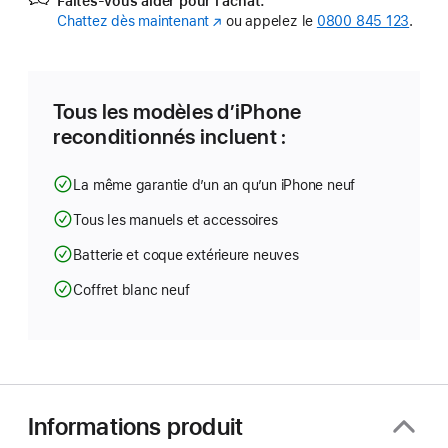
Faites-vous aider pour l’achat.
Chattez dès maintenant
(s’ouvre
ou appelez le
0800 845 123
.
dans
une
nouvelle
fenêtre)
Tous les modèles d’iPhone
reconditionnés incluent :
La même garantie d’un an qu’un iPhone neuf
Tous les manuels et accessoires
Batterie et coque extérieure neuves
Coffret blanc neuf
Informations produit