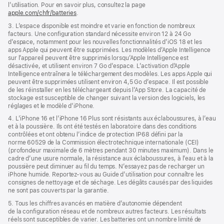
fenêtre)
l’utilisation. Pour en savoir plus, consultez la page
apple.com/chfr/batteries
.
3. L’espace disponible est moindre et varie en fonction de nombreux
facteurs. Une configuration standard nécessite environ 12 à 24 Go
d’espace, notamment pour les nouvelles fonctionnalités d’iOS 18 et les
apps Apple qui peuvent être supprimées. Les modèles d’Apple Intelligence
sur l’appareil peuvent être supprimés lorsqu’Apple Intelligence est
désactivée, et utilisent environ 7 Go d’espace. L’activation d’Apple
Intelligence entraînera le téléchargement des modèles. Les apps Apple qui
peuvent être supprimées utilisent environ 4,5 Go d’espace. Il est possible
de les réinstaller en les téléchargeant depuis l’App Store. La capacité de
stockage est susceptible de changer suivant la version des logiciels, les
réglages et le modèle d’iPhone.
4. L’iPhone 16 et l’iPhone 16 Plus sont résistants aux éclaboussures, à l’eau
et à la poussière. Ils ont été testés en laboratoire dans des conditions
contrôlées et ont obtenu l’indice de protection IP68 défini par la
norme 60529 de la Commission électrotechnique internationale (CEI)
(profondeur maximale de 6 mètres pendant 30 minutes maximum). Dans le
cadre d’une usure normale, la résistance aux éclaboussures, à l’eau et à la
poussière peut diminuer au fil du temps. N’essayez pas de recharger un
iPhone humide. Reportez‑vous au Guide d’utilisation pour connaître les
consignes de nettoyage et de séchage. Les dégâts causés par des liquides
ne sont pas couverts par la garantie.
5. Tous les chiffres avancés en matière d’autonomie dépendent
de la configuration réseau et de nombreux autres facteurs. Les résultats
réels sont susceptibles de varier. Les batteries ont un nombre limité de