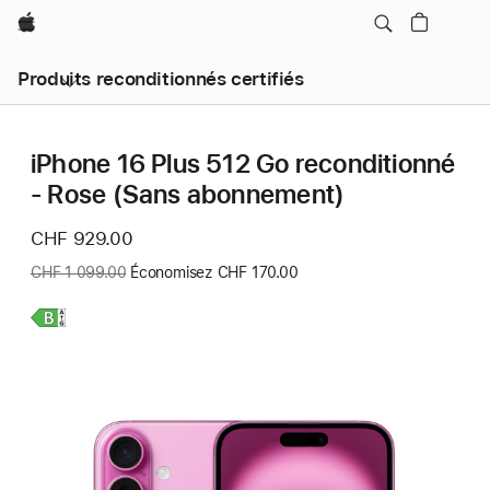
Apple
Produits reconditionnés certifiés
iPhone 16 Plus 512 Go reconditionné
- Rose (Sans abonnement)
Nouveau
CHF 929.00
prix
Ancien
CHF 1 099.00
Économisez CHF 170.00
prix
:
En
savoir
plus,