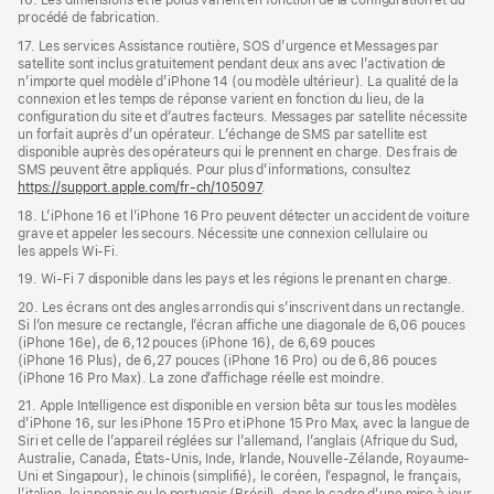
16. Les dimensions et le poids varient en fonction de la configuration et du
procédé de fabrication.
17. Les services Assistance routière, SOS d’urgence et Messages par
satellite sont inclus gratuitement pendant deux ans avec l’activation de
n’importe quel modèle d’iPhone 14 (ou modèle ultérieur). La qualité de la
connexion et les temps de réponse varient en fonction du lieu, de la
configuration du site et d’autres facteurs. Messages par satellite nécessite
un forfait auprès d’un opérateur. L’échange de SMS par satellite est
disponible auprès des opérateurs qui le prennent en charge. Des frais de
SMS peuvent être appliqués. Pour plus d’informations, consultez
https://support.apple.com/fr-ch/105097
.
18. L’iPhone 16 et l’iPhone 16 Pro peuvent détecter un accident de voiture
grave et appeler les secours. Nécessite une connexion cellulaire ou
les appels Wi‑Fi.
19. Wi-Fi 7 disponible dans les pays et les régions le prenant en charge.
20. Les écrans ont des angles arrondis qui s’inscrivent dans un rectangle.
Si l’on mesure ce rectangle, l’écran affiche une diagonale de 6,06 pouces
(iPhone 16e), de 6,12 pouces (iPhone 16), de 6,69 pouces
(iPhone 16 Plus), de 6,27 pouces (iPhone 16 Pro) ou de 6,86 pouces
(iPhone 16 Pro Max). La zone d’affichage réelle est moindre.
21. Apple Intelligence est disponible en version bêta sur tous les modèles
d’iPhone 16, sur les iPhone 15 Pro et iPhone 15 Pro Max, avec la langue de
Siri et celle de l’appareil réglées sur l’allemand, l’anglais (Afrique du Sud,
Australie, Canada, États-Unis, Inde, Irlande, Nouvelle-Zélande, Royaume-
Uni et Singapour), le chinois (simplifié), le coréen, l’espagnol, le français,