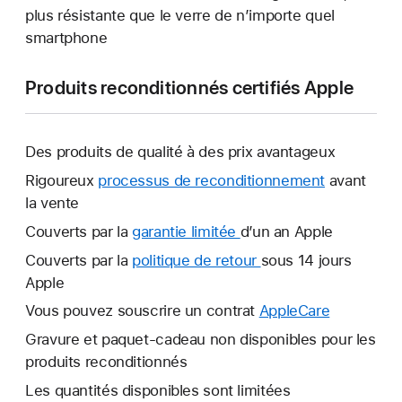
plus résistante que le verre de n’importe quel
smartphone
Produits reconditionnés certifiés Apple
Des produits de qualité à des prix avantageux
Rigoureux
processus de reconditionnement
avant
la vente
Couverts par la
garantie limitée
Une
d’un an Apple
nouvelle
Couverts par la
politique de retour
Une
sous 14 jours
fenêtre
Apple
nouvelle
s’ouvre.
fenêtre
Vous pouvez souscrire un contrat
AppleCare
Une
s’ouvre.
nouvelle
Gravure et paquet-cadeau non disponibles pour les
fenêtre
produits reconditionnés
s’ouvre.
Les quantités disponibles sont limitées