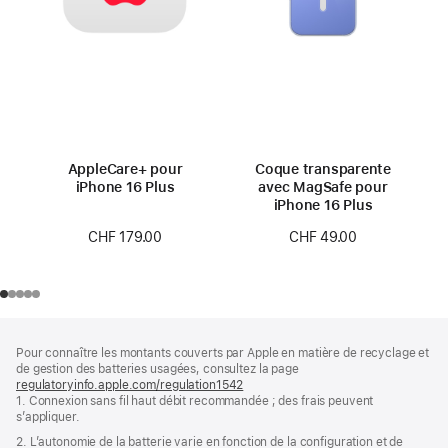
AppleCare+ pour
Coque transparente
iPhone 16 Plus
avec MagSafe pour
iPhone 16 Plus
CHF 179.00
CHF 49.00
Pied
Notes
Pour connaître les montants couverts par Apple en matière de recyclage et
de
de
de gestion des batteries usagées, consultez la page
bas
page
regulatoryinfo.apple.com/regulation1542
(s’ouvre
de
1. Connexion sans fil haut débit recommandée ; des frais peuvent
dans
page
s’appliquer.
une
nouvelle
2. L’autonomie de la batterie varie en fonction de la configuration et de