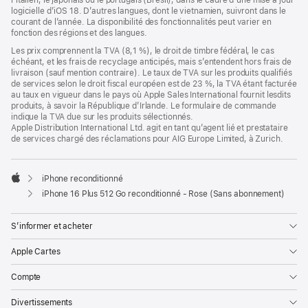
l’italien, le japonais ou le portugais (Brésil), dans le cadre d’une mise à jour
logicielle d’iOS 18. D’autres langues, dont le vietnamien, suivront dans le
courant de l’année. La disponibilité des fonctionnalités peut varier en
fonction des régions et des langues.
Les prix comprennent la TVA (8,1 %), le droit de timbre fédéral, le cas
échéant, et les frais de recyclage anticipés, mais s’entendent hors frais de
livraison (sauf mention contraire). Le taux de TVA sur les produits qualifiés
de services selon le droit fiscal européen est de 23 %, la TVA étant facturée
au taux en vigueur dans le pays où Apple Sales International fournit lesdits
produits, à savoir la République d’Irlande. Le formulaire de commande
indique la TVA due sur les produits sélectionnés.
Apple Distribution International Ltd. agit en tant qu’agent lié et prestataire
de services chargé des réclamations pour AIG Europe Limited, à Zurich.
iPhone reconditionné
Apple
iPhone 16 Plus 512 Go reconditionné - Rose (Sans abonnement)
S’informer et acheter
Apple Cartes
Compte
Divertissements