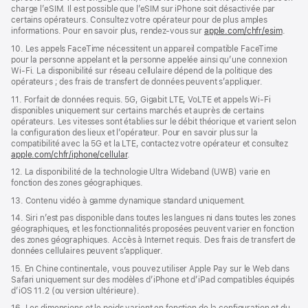
charge l’eSIM. Il est possible que l’eSIM sur iPhone soit désactivée par
certains opérateurs. Consultez votre opérateur pour de plus amples
informations. Pour en savoir plus, rendez-vous sur
apple.com/chfr/esim
.
10. Les appels FaceTime nécessitent un appareil compatible FaceTime
pour la personne appelant et la personne appelée ainsi qu’une connexion
Wi-Fi. La disponibilité sur réseau cellulaire dépend de la politique des
opérateurs ; des frais de transfert de données peuvent s’appliquer.
11. Forfait de données requis. 5G, Gigabit LTE, VoLTE et appels Wi‑Fi
disponibles uniquement sur certains marchés et auprès de certains
opérateurs. Les vitesses sont établies sur le débit théorique et varient selon
la configuration des lieux et l’opérateur. Pour en savoir plus sur la
compatibilité avec la 5G et la LTE, contactez votre opérateur et consultez
apple.com/chfr/iphone/cellular
.
12. La disponibilité de la technologie Ultra Wideband (UWB) varie en
fonction des zones géographiques.
13. Contenu vidéo à gamme dynamique standard uniquement.
14. Siri n’est pas disponible dans toutes les langues ni dans toutes les zones
géographiques, et les fonctionnalités proposées peuvent varier en fonction
des zones géographiques. Accès à Internet requis. Des frais de transfert de
données cellulaires peuvent s’appliquer.
15. En Chine continentale, vous pouvez utiliser Apple Pay sur le Web dans
Safari uniquement sur des modèles d’iPhone et d’iPad compatibles équipés
d’iOS 11.2 (ou version ultérieure).